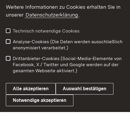
Social Wall
Weitere Informationen zu Cookies erhalten Sie in
unserer
Datenschutzerklärung
.
X / Twitter
Youtube
Technisch notwendige Cookies
Analyse-Cookies (Die Daten werden ausschließlich
Zum 
anonymisiert verarbeitet.)
Impressum
Kontakt
Drittanbieter-Cookies (Social-Media-Elemente von
Benutzungshinweise
Barrierefreiheit
Facebook, X / Twitter und Google werden auf der
gesamten Webseite aktiviert.)
Datenschutz
Cookies
Alle akzeptieren
Auswahl bestätigen
Notwendige akzeptieren
Link zum Landesportal