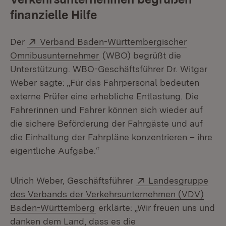
finanzielle Hilfe
Extern:
Der
Verband Baden-Württembergischer
(Öffnet in neuem Fenster)
Omnibusunternehmer
(WBO) begrüßt die
Unterstützung. WBO-Geschäftsführer Dr. Witgar
Weber sagte: „Für das Fahrpersonal bedeuten
externe Prüfer eine erhebliche Entlastung. Die
Fahrerinnen und Fahrer können sich wieder auf
die sichere Beförderung der Fahrgäste und auf
die Einhaltung der Fahrpläne konzentrieren – ihre
eigentliche Aufgabe.“
Extern:
Ulrich Weber, Geschäftsführer
Landesgruppe
des Verbands der Verkehrsunternehmen (VDV)
(Öffnet in neuem Fenster)
Baden-Württemberg
erklärte: „Wir freuen uns und
danken dem Land, dass es die