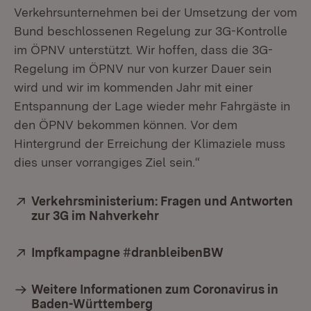
Verkehrsunternehmen bei der Umsetzung der vom
Bund beschlossenen Regelung zur 3G-Kontrolle
im ÖPNV unterstützt. Wir hoffen, dass die 3G-
Regelung im ÖPNV nur von kurzer Dauer sein
wird und wir im kommenden Jahr mit einer
Entspannung der Lage wieder mehr Fahrgäste in
den ÖPNV bekommen können. Vor dem
Hintergrund der Erreichung der Klimaziele muss
dies unser vorrangiges Ziel sein.“
Extern:
Verkehrsministerium: Fragen und Antworten
zur 3G im Nahverkehr
(Öffnet in neuem Fenster)
Extern:
Impfkampagne #dranbleibenBW
(Öffnet in neu
Weitere Informationen zum Coronavirus in
Baden-Württemberg