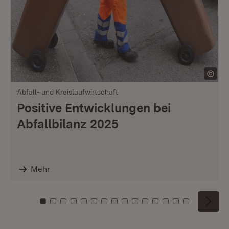
Abfall- und Kreislaufwirtschaft
Positive Entwicklungen bei
Abfallbilanz 2025
Mehr
Zu Kachel: 0
Zu Kachel: 1
Zu Kachel: 2
Zu Kachel: 3
Zu Kachel: 4
Zu Kachel: 5
Zu Kachel: 6
Zu Kachel: 7
Zu Kachel: 8
Zu Kachel: 9
Zu Kachel: 10
Zu Kachel: 11
Zu Kachel: 12
Zu Kachel: 1
Zu Kachel