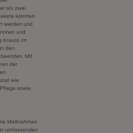
er als zwei
pakete konnten
rt werden und
rinnen und
g Krauss im
in den
 beenden. Mit
ren der
den
zial wie
 Pflege sowie
dene Maßnahmen
ner umfassenden