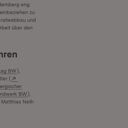
ttemberg eng
 einbeziehen zu
kratieabbau und
rbeit über den
ühren
(Öffnet in neuem Fenster)
tag BW
),
r)
Extern:
ter (
ergischer
tern:
(Öffnet in neuem Fenster)
ndwerk BW
),
em Fenster)
. Matthias Neth
n: