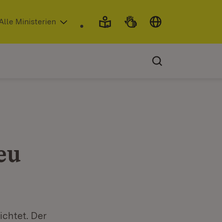
 in neuem Fenster)
Alle Ministerien
eu
chtet. Der