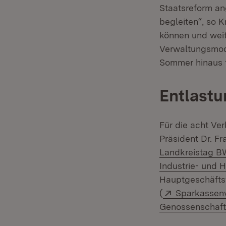
Staatsreform a
begleiten“, so 
können und weit
Verwaltungsmode
Sommer hinaus f
Entlastu
Für die acht Ver
Präsident Dr. F
Landkreistag B
Industrie- und
Hauptgeschäftsf
Extern:
(
Sparkassen
Genossenschaf