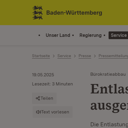
Zum Inhalt springen
Link zur Startseite
Unser Land
Regierung
Service
Startseite
Service
Presse
Pressemitteilu
Bürokratieabbau
19.05.2025
Entla
Lesezeit: 3 Minuten
Teilen
ausge
Text vorlesen
Die Entlastun