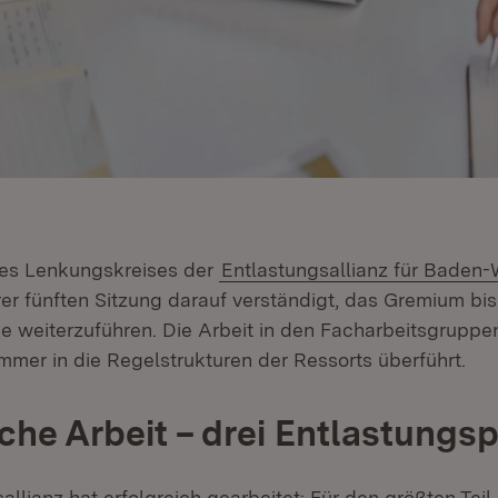
des Lenkungskreises der
Entlastungsallianz für Baden
hrer fünften Sitzung darauf verständigt, das Gremium b
de weiterzuführen. Die Arbeit in den Facharbeitsgruppe
mer in die Regelstrukturen der Ressorts überführt.
iche Arbeit – drei Entlastungs
allianz hat erfolgreich gearbeitet: Für den größten Teil