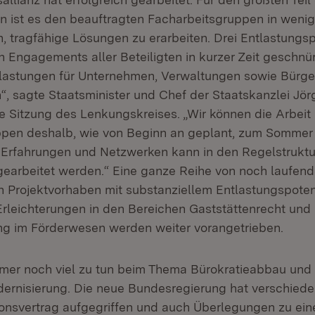
 ist es den beauftragten Facharbeitsgruppen in wenig
, tragfähige Lösungen zu erarbeiten. Drei Entlastungs
 Engagements aller Beteiligten in kurzer Zeit geschnü
lastungen für Unternehmen, Verwaltungen sowie Bürge
“, sagte Staatsminister und Chef der Staatskanzlei Jör
e Sitzung des Lenkungskreises. „Wir können die Arbeit 
ppen deshalb, wie von Beginn an geplant, zum Sommer
Erfahrungen und Netzwerken kann in den Regelstruktu
gearbeitet werden.“ Eine ganze Reihe von noch laufen
 Projektvorhaben mit substanziellem Entlastungspoten
Erleichterungen in den Bereichen Gaststättenrecht und
rung im Förderwesen werden weiter vorangetrieben.
mmer noch viel zu tun beim Thema Bürokratieabbau und
ernisierung. Die neue Bundesregierung hat verschie
tionsvertrag aufgegriffen und auch Überlegungen zu ei