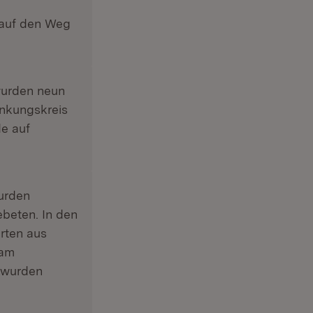
auf den Weg
urden neun
nkungskreis
e auf
rden
beten. In den
rten aus
sam
 wurden