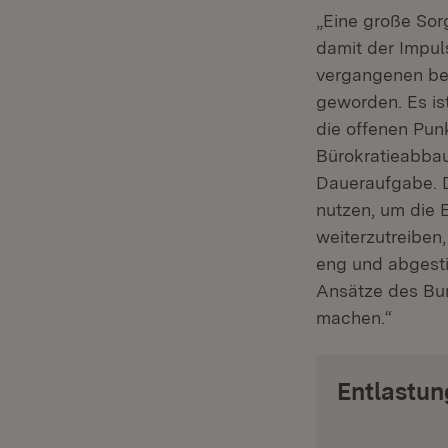
„Eine große Sor
damit der Impuls
vergangenen bei
geworden. Es ist
die offenen Pu
Bürokratieabbau
Daueraufgabe. D
nutzen, um die 
weiterzutreiben
eng und abgesti
Ansätze des Bu
machen.“
Entlastun