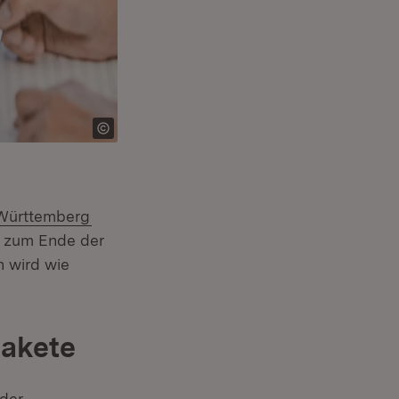
-Württemberg
is zum Ende der
n wird wie
pakete
 der