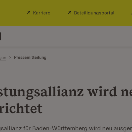
Extern:
Karriere
(Öffnet in neuem Fenster)
Extern:
Beteiligungsportal
(Öffnet
ngen
Pressemitteilung
stungsallianz wird n
richtet
gsallianz für Baden-Württemberg wird neu ausgeri