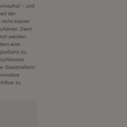
rmaufruf – und
eit der
nicht kleiner
tzuführen. Denn
tzt werden.
dern eine
gsallianz zu
tschlossen
er Staatsreform
novative
chtbar zu