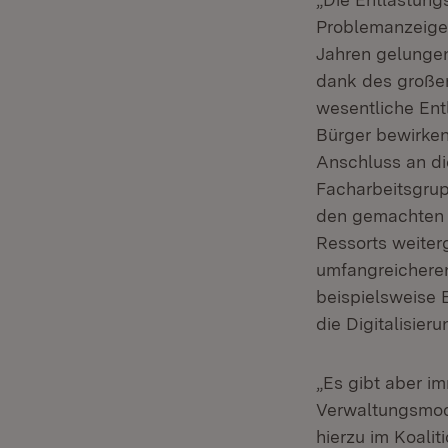
Problemanzeigen
Jahren gelungen
dank des großen
wesentliche Ent
Bürger bewirken
Anschluss an di
Facharbeitsgru
den gemachten 
Ressorts weiter
umfangreicheren
beispielsweise 
die Digitalisie
„Es gibt aber i
Verwaltungsmod
hierzu im Koali