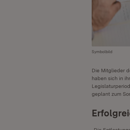
Symbolbild
Die Mitglieder 
haben sich in i
Legislaturperio
geplant zum Som
Erfolgre
„Die Entlastungs