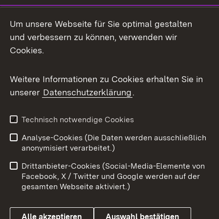
LinkedIn
Um unsere Webseite für Sie optimal gestalten
Mastodon
und verbessern zu können, verwenden wir
Cookies.
Messenger
Social Wall
Weitere Informationen zu Cookies erhalten Sie in
unserer
Datenschutzerklärung
.
X / Twitter
Youtube
Technisch notwendige Cookies
Analyse-Cookies (Die Daten werden ausschließlich
Zum 
anonymisiert verarbeitet.)
Impressum
Kontakt
Drittanbieter-Cookies (Social-Media-Elemente von
Benutzungshinweise
Barrierefreiheit
Facebook, X / Twitter und Google werden auf der
gesamten Webseite aktiviert.)
Datenschutz
Cookies
Alle akzeptieren
Auswahl bestätigen