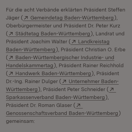
Für die acht Verbände erklärten Präsident Steffen
Extern:
(Öffnet
Jäger (
Gemeindetag Baden-Württemberg
),
Oberbürgermeister und Präsident Dr. Peter Kurz
Extern:
(Öffnet in neuem
(
Städtetag Baden-Württemberg
), Landrat und
Extern:
Präsident Joachim Walter (
Landkreistag
(Öffnet in neuem Fenster)
Baden-Württemberg
), Präsident Christian O. Erbe
Extern:
(
Baden-Württembergischer Industrie- und
(Öffnet in neuem Fenster)
Handelskammertag
), Präsident Rainer Reichhold
Extern:
(Öffnet in neuem
(
Handwerk Baden-Württemberg
), Präsident
Extern:
Dr.-Ing. Rainer Dulger (
Unternehmer Baden-
(Öffnet in neuem Fenster)
Extern
Württemberg
), Präsident Peter Schneider (
(Öffnet in
Sparkassenverband Baden-Württemberg
),
Extern:
Präsident Dr. Roman Glaser (
(Öffn
Genossenschaftsverband Baden-Württemberg
)
gemeinsam: