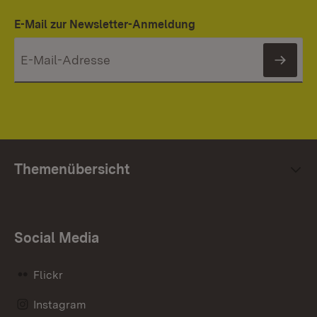
E-Mail zur Newsletter-Anmeldung
News
Themenübersicht
Social Media
Flickr
Instagram