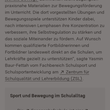
praxisnahe Materialien zur Bewegungsförderung
im Unterricht. Die dort vorgestellten Übungen und
Bewegungsspiele unterstützen Kinder dabei,
nach intensiven Lernphasen ihre Konzentration zu
verbessern, ihre Selbstregulation zu stärken und
das soziale Miteinander zu fördern. Auf Wunsch
kommen qualifizierte Fortbildnerinnen und
Fortbildner landesweit direkt an die Schulen, um
Lehrkräfte gezielt zu unterstützen“, sagte Yasmin
Baur-Fettah vom Fachbereich Schulsport und
Extern:
Schulsportentwicklung am
Zentrum für
(Öffnet in ne
Schulqualität und Lehrerbildung (ZSL)
.
Sport und Bewegung im Schulalltag
Extern:
(Öffnet in neuem Fen
Extern: