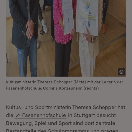
Kultusministerin Theresa Schopper (Mitte) mit der Leiterin der
Fasanenhofschule, Corinna Konzelmann (rechts)
Kultus- und Sportministerin Theresa Schopper hat
Extern:
(Öffnet in neuem Fenster)
die
Fasanenhofschule
in Stuttgart besucht.
Bewegung, Spiel und Sport sind dort zentrale
Bestandteile des Schulprogramms und prägen