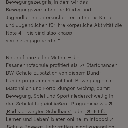
Bewegungszeugnis, in dem wir das
Bewegungsverhalten der Kinder und
Jugendlichen untersuchen, erhalten die Kinder
und Jugendlichen für ihre körperliche Aktivität die
Note 4 – sie sind also knapp
versetzungsgefährdet.“
Neben finanziellen Mitteln – die
Extern:
Fasanenhofschule profitiert als
Startchancen
(Öffnet in neuem Fenster)
BW-Schule
zusätzlich von diesem Bund-
Länderprogramm hinsichtlich Bewegung – sind
Materialien und Fortbildungen wichtig, damit
Bewegung, Spiel und Sport niederschwellig in
Exter
den Schulalltag einfließen. „Programme wie
(Öffnet in neuem Fenste
Extern:
‚Rudis bewegtes Schulhaus‘
oder
‚Fit für
(Öffnet in neuem Fenster)
Exter
Lernen und Leben‘
bieten online im Infopool
(Öffnet in neuem Fenster)
‚Schule BeWegt‘
Lehrkräften leicht zugänglich