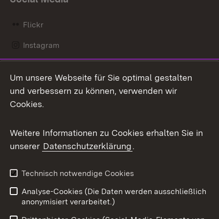
Flickr
Instagram
LinkedIn
Um unsere Webseite für Sie optimal gestalten
Mastodon
und verbessern zu können, verwenden wir
Cookies.
Messenger
Social Wall
Weitere Informationen zu Cookies erhalten Sie in
unserer
Datenschutzerklärung
.
X / Twitter
Youtube
Technisch notwendige Cookies
Analyse-Cookies (Die Daten werden ausschließlich
Zum 
anonymisiert verarbeitet.)
Impressum
Kontakt