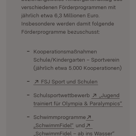
verschiedenen Förderprogrammen mit
jährlich etwa 6,3 Millionen Euro.
Insbesondere werden damit folgende
Förderprogramme bezuschusst:
Kooperationsmaßnahmen
Schule/Kindergarten – Sportverein
(jährlich etwa 5.000 Kooperationen)
Extern:
(Öffnet in neue
FSJ Sport und Schulen
Extern:
Schulsportwettbewerb
„Jugend
(Öffn
trainiert für Olympia & Paralympics“
Extern:
Schwimmprogramme
(Öffnet in neuem Fenster
Extern:
„SchwimmFidel“
und
(Öffnet 
„SchwimmFidel – ab ins Wasser“