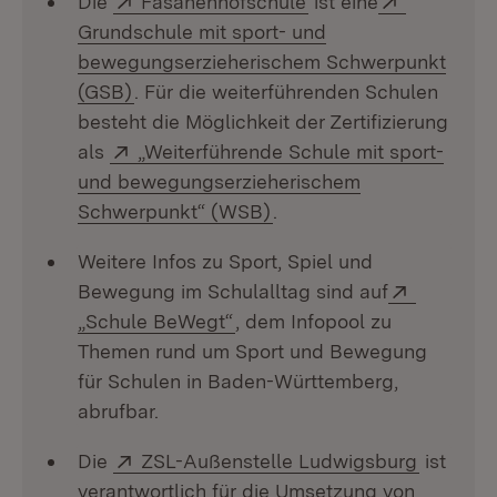
Die
Fasanenhofschule
ist eine
Grundschule mit sport- und
bewegungserzieherischem Schwerpunkt
(Öffnet in neuem Fenster)
(GSB)
. Für die weiterführenden Schulen
besteht die Möglichkeit der Zertifizierung
Extern:
als
„Weiterführende Schule mit sport-
und bewegungserzieherischem
(Öffnet in neuem Fenster
Schwerpunkt“ (WSB)
.
Weitere Infos zu Sport, Spiel und
Extern:
Bewegung im Schulalltag sind auf
(Öffnet in neuem Fenster)
„Schule BeWegt“
, dem Infopool zu
Themen rund um Sport und Bewegung
für Schulen in Baden-Württemberg,
abrufbar.
Extern:
(Öffnet 
Die
ZSL-Außenstelle Ludwigsburg
ist
verantwortlich für die Umsetzung von