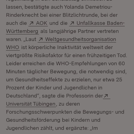
lassen, bestätigte auch Yolanda Demetriou-
Rinderknecht bei einer Blitzlichtrunde, bei der
Extern:
(Öffnet in neuem Fenster)
Extern:
auch die
AOK
und die
Unfallkasse Baden-
(Öffnet in neuem Fenster)
Württemberg
als langjährige Partner vertreten
Extern:
waren. „Laut
Weltgesundheitsorganisation
(Öffnet in neuem Fenster)
WHO
ist körperliche Inaktivität weltweit der
viertgrößte Risikofaktor für einen frühzeitigen Tod.
Leider erreichen die WHO-Empfehlungen von 60
Minuten täglicher Bewegung, die notwendig sind,
um Gesundheitseffekte zu erzielen, nur etwa 25
Prozent der Kinder und Jugendlichen in
Extern:
Deutschland“, sagte die Professorin der
(Öffnet in neuem Fenster)
Universität Tübingen
, zu deren
Forschungsschwerpunkten die Bewegungs- und
Gesundheitsförderung bei Kindern und
Jugendlichen zählt, und ergänzte: „Im