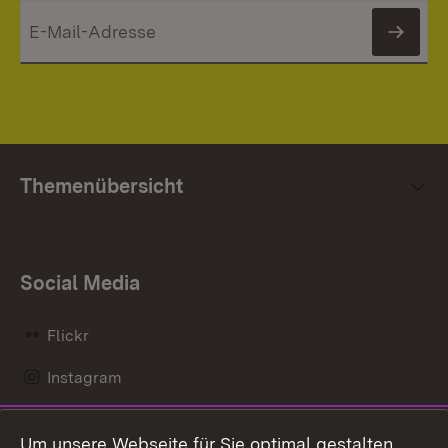
News
Themenübersicht
Social Media
Flickr
Instagram
LinkedIn
Um unsere Webseite für Sie optimal gestalten