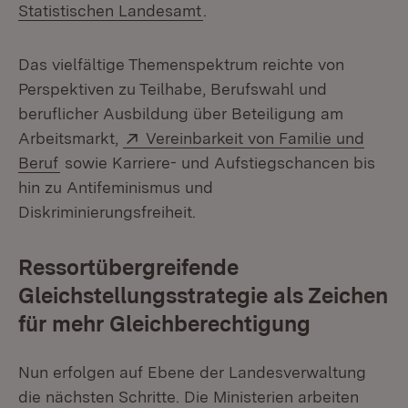
(Öffnet in neuem Fenster)
Statistischen Landesamt
.
Das vielfältige Themenspektrum reichte von
Perspektiven zu Teilhabe, Berufswahl und
beruflicher Ausbildung über Beteiligung am
Extern:
Arbeitsmarkt,
Vereinbarkeit von Familie und
(Öffnet in neuem Fenster)
Beruf
sowie Karriere- und Aufstiegschancen bis
hin zu Antifeminismus und
Diskriminierungsfreiheit.
Ressortübergreifende
Gleichstellungsstrategie als Zeichen
für mehr Gleichberechtigung
Nun erfolgen auf Ebene der Landesverwaltung
die nächsten Schritte. Die Ministerien arbeiten