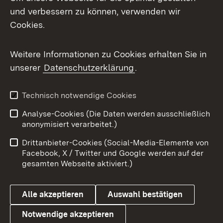
Mastodon
und verbessern zu können, verwenden wir
Cookies.
Messenger
Social Wall
Weitere Informationen zu Cookies erhalten Sie in
unserer
Datenschutzerklärung
.
X / Twitter
Youtube
Technisch notwendige Cookies
Analyse-Cookies (Die Daten werden ausschließlich
Zum 
anonymisiert verarbeitet.)
Impressum
Kontakt
Drittanbieter-Cookies (Social-Media-Elemente von
Benutzungshinweise
Barrierefreiheit
Facebook, X / Twitter und Google werden auf der
gesamten Webseite aktiviert.)
Datenschutz
Cookies
Alle akzeptieren
Auswahl bestätigen
Notwendige akzeptieren
Link zum Landesportal