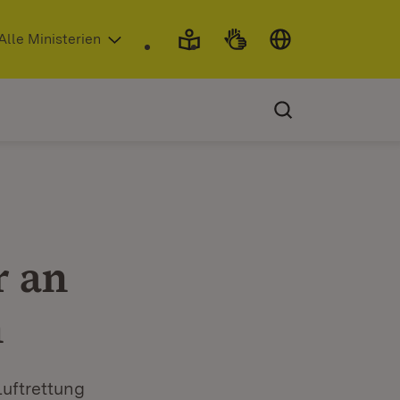
 in neuem Fenster)
Alle Ministerien
r an
n
uftrettung