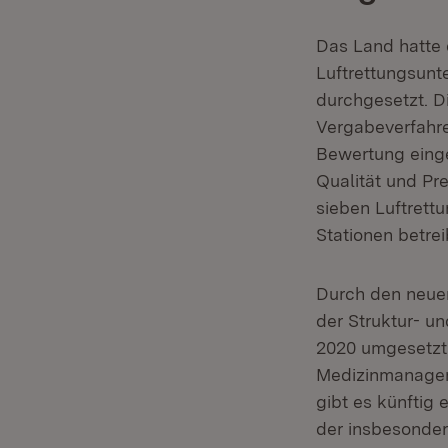
Das Land hatte
Luftrettungsunt
durchgesetzt. D
Vergabeverfahren
Bewertung einge
Qualität und Pr
sieben Luftrett
Stationen betrei
Durch den neuen
der Struktur- u
2020 umgesetzt.
Medizinmanageme
gibt es künftig
der insbesonder