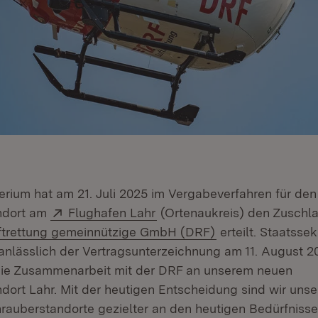
erium hat am 21. Juli 2025 im Vergabeverfahren für de
Extern:
(Öffnet in neuem Fenster)
andort am
Flughafen Lahr
(Ortenaukreis) den Zuschla
(Öffnet in neuem 
uftrettung gemeinnützige GmbH (DRF)
erteilt. Staatsse
anlässlich der Vertragsunterzeichnung am 11. August 20
die Zusammenarbeit mit der DRF an unserem neuen
dort Lahr. Mit der heutigen Entscheidung sind wir unser
auberstandorte gezielter an den heutigen Bedürfnisse