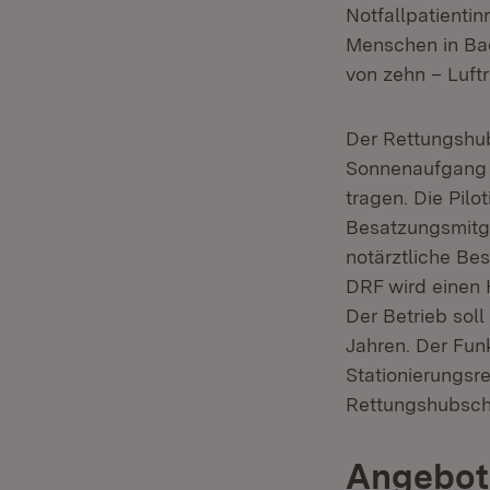
Notfallpatienti
Menschen in Ba
von zehn – Luft
Der Rettungshub
Sonnenaufgang 
tragen. Die Pil
Besatzungsmitgl
notärztliche Be
DRF wird einen 
Der Betrieb soll
Jahren. Der Fun
Stationierungsre
Rettungshubsch
Angebot 