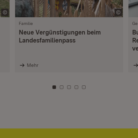
Familie
Ge
Neue Vergünstigungen beim
B
Landesfamilienpass
R
v
Mehr
Zu Kachel: 0
Zu Kachel: 3
Zu Kachel: 6
Zu Kachel: 9
Zu Kachel: 12