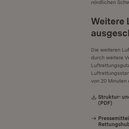
nördlichen Schw
Weitere 
ausgesc
Die weiteren L
durch weitere V
Luftrettungsgu
Luftrettungssta
von 20 Minuten 
Download:
Struktur- un
(PDF)
(Öffne
Pressemittei
Rettungshu