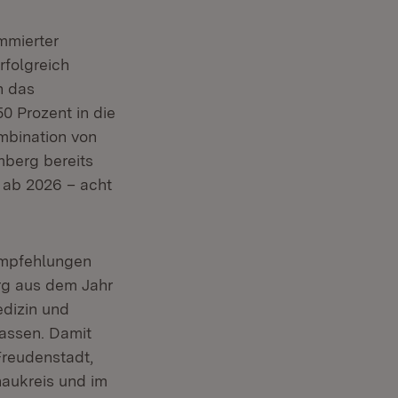
mmierter
rfolgreich
n das
50 Prozent in die
mbination von
mberg bereits
– ab 2026 – acht
Empfehlungen
rg aus dem Jahr
edizin und
assen. Damit
Freudenstadt,
naukreis und im