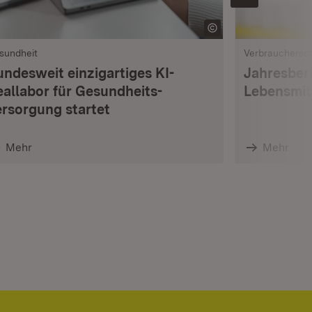
sundheit
Verbrauchersc
undesweit einzigartiges KI-
Jahresberi
eallabor für Gesundheits­
Lebensmi
ersorgung startet
Mehr
Mehr