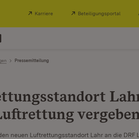
Extern:
Karriere
(Öffnet in neuem Fenster)
Extern:
Beteiligungsportal
(Öffnet
ngen
Pressemitteilung
ettungsstandort Lah
uftrettung vergebe
den neuen Luftrettungsstandort Lahr an die DRF L