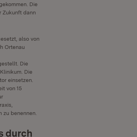
ergekommen. Die
r Zukunft dann
esetzt, also von
h Ortenau
stellt. Die
Klinikum. Die
or einsetzen.
it von 15
ur
raxis,
n zu benennen.
s durch