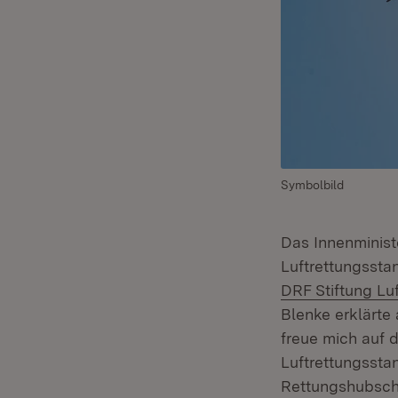
Symbolbild
Das Innenminist
Luftrettungsst
DRF Stiftung L
Blenke erklärte 
freue mich auf 
Luftrettungsstan
Rettungshubschr