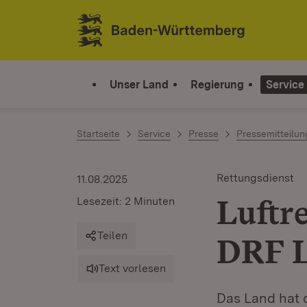
Zum Inhalt springen
Link zur Startseite
Unser Land
Regierung
Service
Startseite
Service
Presse
Pressemitteilu
Rettungsdienst
11.08.2025
Luftr
Lesezeit: 2 Minuten
Teilen
DRF L
Text vorlesen
Das Land hat 