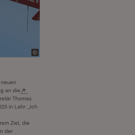
n neuen
Extern:
g an die
Fenster)
kretär Thomas
25 in Lahr: „Ich
em Ziel, die
n der