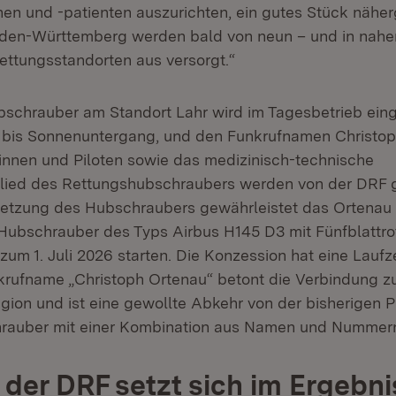
nnen und -patienten auszurichten, ein gutes Stück näh
den-Württemberg werden bald von neun – und in nahe
rettungsstandorten aus versorgt.“
schrauber am Standort Lahr wird im Tagesbetrieb eing
bis Sonnenuntergang, und den Funkrufnamen Christop
otinnen und Piloten sowie das medizinisch-technische
ied des Rettungshubschraubers werden von der DRF ge
setzung des Hubschraubers gewährleistet das Ortenau 
Hubschrauber des Typs Airbus H145 D3 mit Fünfblattrot
 zum 1. Juli 2026 starten. Die Konzession hat eine Laufze
krufname „Christoph Ortenau“ betont die Verbindung z
gion und ist eine gewollte Abkehr von der bisherigen P
rauber mit einer Kombination aus Namen und Nummer
der DRF setzt sich im Ergebni