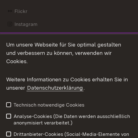
Flickr
Instagram
LinkedIn
Um unsere Webseite für Sie optimal gestalten
Mastodon
und verbessern zu können, verwenden wir
Cookies.
Messenger
Social Wall
Weitere Informationen zu Cookies erhalten Sie in
unserer
Datenschutzerklärung
.
X / Twitter
Youtube
Technisch notwendige Cookies
Analyse-Cookies (Die Daten werden ausschließlich
Zum 
anonymisiert verarbeitet.)
Impressum
Kontakt
Drittanbieter-Cookies (Social-Media-Elemente von
Benutzungshinweise
Barrierefreiheit