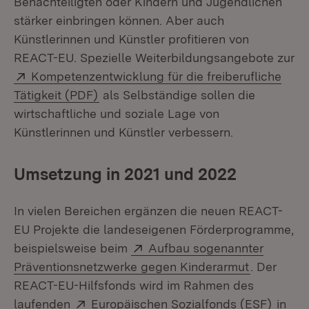
Benachteiligten oder Kindern und Jugendlichen
stärker einbringen können. Aber auch
Künstlerinnen und Künstler profitieren von
REACT-EU. Spezielle Weiterbildungsangebote zur
Extern:
Kompetenzentwicklung für die freiberufliche
(Öffnet in neuem Fenster)
Tätigkeit (PDF)
als Selbständige sollen die
wirtschaftliche und soziale Lage von
Künstlerinnen und Künstler verbessern.
Umsetzung in 2021 und 2022
In vielen Bereichen ergänzen die neuen REACT-
EU Projekte die landeseigenen Förderprogramme,
Extern:
beispielsweise beim
Aufbau sogenannter
(Öffnet in
Präventionsnetzwerke gegen Kinderarmut
. Der
REACT-EU-Hilfsfonds wird im Rahmen des
Extern:
(Öffne
laufenden
Europäischen Sozialfonds (ESF)
in