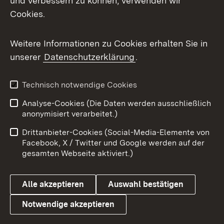
und verbessern zu können, verwenden wir
Cookies.
Messenger
Social Wall
Weitere Informationen zu Cookies erhalten Sie in
unserer
Datenschutzerklärung
.
X / Twitter
Youtube
Technisch notwendige Cookies
Analyse-Cookies (Die Daten werden ausschließlich
Zum 
anonymisiert verarbeitet.)
Impressum
Kontakt
Drittanbieter-Cookies (Social-Media-Elemente von
Benutzungshinweise
Barrierefreiheit
Facebook, X / Twitter und Google werden auf der
gesamten Webseite aktiviert.)
Datenschutz
Cookies
Alle akzeptieren
Auswahl bestätigen
Notwendige akzeptieren
Link zum Landesportal