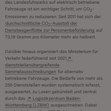
des Landesfuhrparks auf elektrisch betriebene
Fahrzeuge ist ein wichtiger Schritt, um CO
-
2
Emissionen zu reduzieren. Seit 2011 hat sich der
durchschnittliche CO
-Ausstoß der
2
Dienstwagenflotte zur Personenbeförderung
auf
73,19 Gramm pro Kilometer mehr als halbiert.
Darüber hinaus organisiert das Ministerium für
Extern:
Verkehr federführend seit 2021
dienststellenübergreifende
(Öffnet in neuem Fenster)
Sammelausschreibungen
für alternativ
betriebene Fahrzeuge. Die Bedarfe von mehr als
250 Dienststellen wurden systematisch erfasst,
ausgewertet, zu Losen gebündelt und zentral
Extern:
durch das
Logistikzentrum Baden-
(Öffnet in neuem Fenster)
Württemberg (LZBW)
ausgeschrieben. Dabei