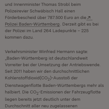
und Innenminister Thomas Strobl beim
Polizeirevier Schwäbisch Hall einen
Extern:
Förderbescheid über 787.500 Euro an die
(Öffnet in neuem Fenster
Polizei Baden-Württemberg
. Derzeit gibt es bei
der Polizei im Land 264 Ladepunkte – 225
kommen dazu.
Verkehrsminister Winfried Hermann sagte:
„Baden-Württemberg ist deutschlandweit
Vorreiter bei der Umsetzung der Antriebswende.
Seit 2011 haben wir den durchschnittlichen
Kohlenstoffdioxid(CO
)-Ausstoß der
2
Dienstwagenflotte Baden-Württembergs mehr als
halbiert. Die CO
-Emissionen der Fahrzeugflotte
2
liegen bereits jetzt deutlich unter dem
Durchschnitt aller neu zugelassenen