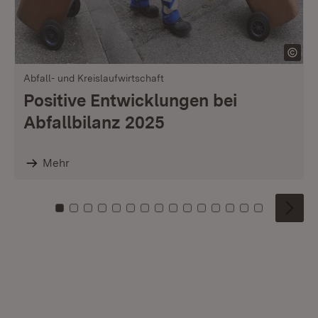
Abfall- und Kreislaufwirtschaft
Positive Entwicklungen bei
Abfallbilanz 2025
Mehr
Zu Kachel: 0
Zu Kachel: 1
Zu Kachel: 2
Zu Kachel: 3
Zu Kachel: 4
Zu Kachel: 5
Zu Kachel: 6
Zu Kachel: 7
Zu Kachel: 8
Zu Kachel: 9
Zu Kachel: 10
Zu Kachel: 11
Zu Kachel: 12
Zu Kachel: 1
Zu Kachel