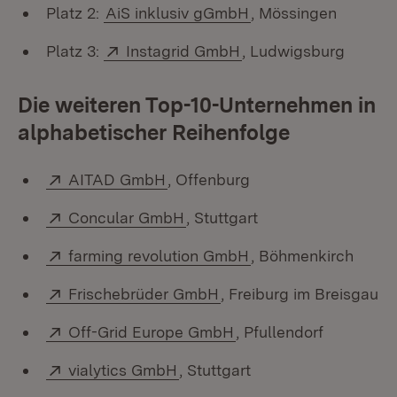
Extern:
(Öffnet in neuem Fe
Platz 2:
AiS inklusiv gGmbH
, Mössingen
Extern:
(Öffnet in neuem Fens
Platz 3:
Instagrid GmbH
, Ludwigsburg
Die weiteren Top-10-Unternehmen in
alphabetischer Reihenfolge
Extern:
(Öffnet in neuem Fenster)
AITAD GmbH
, Offenburg
Extern:
(Öffnet in neuem Fenster)
Concular GmbH
, Stuttgart
Extern:
(Öffnet in neuem Fe
farming revolution GmbH
, Böhmenkirch
Extern:
(Öffnet in neuem Fenste
Frischebrüder GmbH
, Freiburg im Breisgau
Extern:
(Öffnet in neuem Fens
Off-Grid Europe GmbH
, Pfullendorf
Extern:
(Öffnet in neuem Fenster)
vialytics GmbH
, Stuttgart