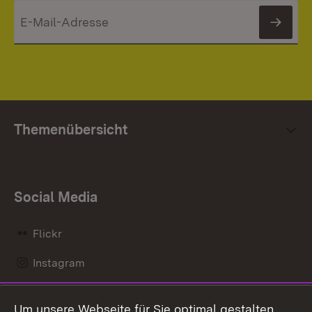
News
Themenübersicht
Social Media
Flickr
Instagram
LinkedIn
Um unsere Webseite für Sie optimal gestalten