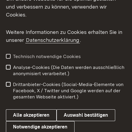
Mastodon
und verbessern zu können, verwenden wir
Cookies.
Messenger
Social Wall
Weitere Informationen zu Cookies erhalten Sie in
unserer
Datenschutzerklärung
.
X / Twitter
Youtube
Technisch notwendige Cookies
Analyse-Cookies (Die Daten werden ausschließlich
Zum 
anonymisiert verarbeitet.)
Impressum
Kontakt
Drittanbieter-Cookies (Social-Media-Elemente von
Benutzungshinweise
Barrierefreiheit
Facebook, X / Twitter und Google werden auf der
gesamten Webseite aktiviert.)
Datenschutz
Cookies
Alle akzeptieren
Auswahl bestätigen
Notwendige akzeptieren
Link zum Landesportal