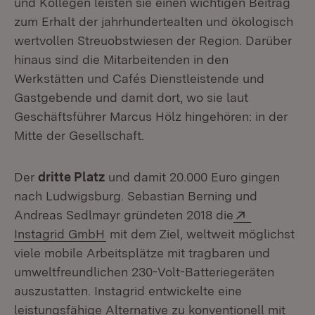
und Kollegen leisten sie einen wichtigen Beitrag
zum Erhalt der jahrhundertealten und ökologisch
wertvollen Streuobstwiesen der Region. Darüber
hinaus sind die Mitarbeitenden in den
Werkstätten und Cafés Dienstleistende und
Gastgebende und damit dort, wo sie laut
Geschäftsführer Marcus Hölz hingehören: in der
Mitte der Gesellschaft.
Der
dritte Platz
und damit 20.000 Euro gingen
nach Ludwigsburg. Sebastian Berning und
Extern:
Andreas Sedlmayr gründeten 2018 die
(Öffnet in neuem Fenster)
Instagrid GmbH
mit dem Ziel, weltweit möglichst
viele mobile Arbeitsplätze mit tragbaren und
umweltfreundlichen 230-Volt-Batteriegeräten
auszustatten. Instagrid entwickelte eine
leistungsfähige Alternative zu konventionell mit