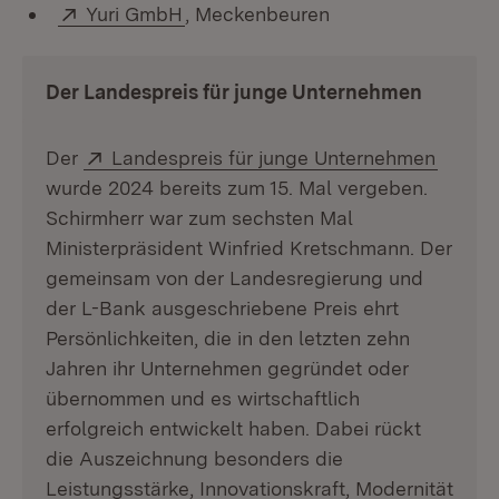
Extern:
(Öffnet in neuem Fenster)
Yuri GmbH
, Meckenbeuren
Der Landespreis
für junge Unternehmen
Extern:
(Öffne
Der
Landespreis für junge Unternehmen
wurde 2024 bereits zum 15. Mal vergeben.
Schirmherr war zum sechsten Mal
Ministerpräsident Winfried Kretschmann. Der
gemeinsam von der Landesregierung und
der L-Bank ausgeschriebene Preis ehrt
Persönlichkeiten, die in den letzten zehn
Jahren ihr Unternehmen gegründet oder
übernommen und es wirtschaftlich
erfolgreich entwickelt haben. Dabei rückt
die Auszeichnung besonders die
Leistungsstärke, Innovationskraft, Modernität