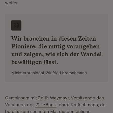
weiter.
Wir brauchen in diesen Zeiten
Pioniere, die mutig vorangehen
und zeigen, wie sich der Wandel
bewältigen lässt.
Ministerpräsident Winfried Kretschmann
Gemeinsam mit Edith Weymayr, Vorsitzende des
Extern:
(Öffnet in neuem Fenster)
Vorstands der
L-Bank
, ehrte Kretschmann, der
bereits zum sechsten Mal die persönliche