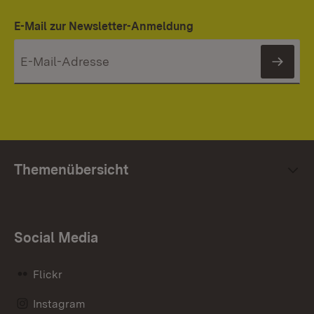
E-Mail zur Newsletter-Anmeldung
News
Themenübersicht
Social Media
Flickr
Instagram