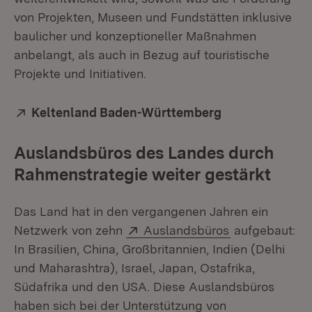
von Projekten, Museen und Fundstätten inklusive
baulicher und konzeptioneller Maßnahmen
anbelangt, als auch in Bezug auf touristische
Projekte und Initiativen.
Extern:
Keltenland Baden-Württemberg
(Öffnet in neu
Auslandsbüros des Landes durch
Rahmenstrategie weiter gestärkt
Das Land hat in den vergangenen Jahren ein
Extern:
(Öffnet in neu
Netzwerk von zehn
Auslandsbüros
aufgebaut:
In Brasilien, China, Großbritannien, Indien (Delhi
und Maharashtra), Israel, Japan, Ostafrika,
Südafrika und den USA. Diese Auslandsbüros
haben sich bei der Unterstützung von