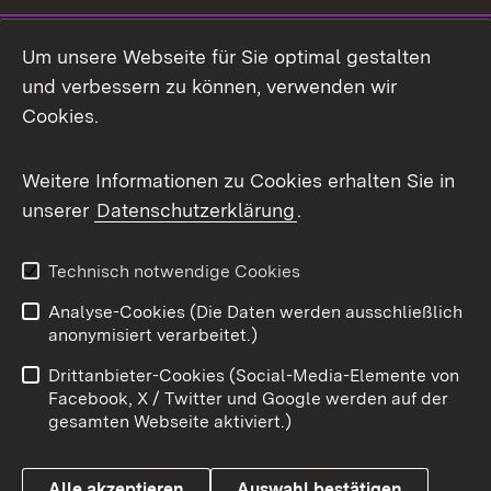
LinkedIn
Um unsere Webseite für Sie optimal gestalten
Mastodon
und verbessern zu können, verwenden wir
Cookies.
Messenger
Social Wall
Weitere Informationen zu Cookies erhalten Sie in
unserer
Datenschutzerklärung
.
X / Twitter
Youtube
Technisch notwendige Cookies
Analyse-Cookies (Die Daten werden ausschließlich
Zum 
anonymisiert verarbeitet.)
Impressum
Kontakt
Drittanbieter-Cookies (Social-Media-Elemente von
Benutzungshinweise
Barrierefreiheit
Facebook, X / Twitter und Google werden auf der
gesamten Webseite aktiviert.)
Datenschutz
Cookies
Alle akzeptieren
Auswahl bestätigen