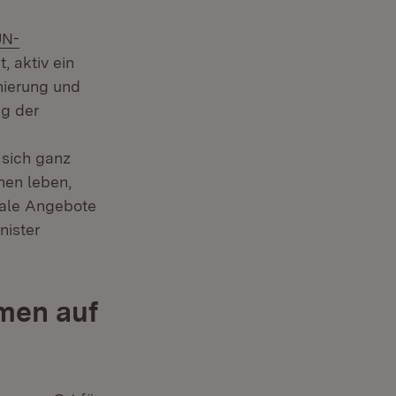
UN-
ster)
t, aktiv ein
nierung und
ng der
Extern:
euem Fenster)
 sich ganz
hen leben,
okale Angebote
nister
men auf