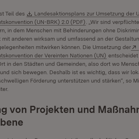
Download:
t Teil des
Landesaktionsplans zur Umsetzung der 
(Öffnet in neuem Fen
htskonvention (UN-BRK) 2.0 (PDF)
. „Wir sind verpflichte
rn, in dem Menschen mit Behinderungen ohne Diskrimi
t mit anderen wirksam und umfassend an der Gestaltu
gelegenheiten mitwirken können. Die Umsetzung der
(Öffnet in n
tskonvention der Vereinten Nationen (UN)
entscheidet
Ort in den Städten und Gemeinden, also dort wo Mensc
n und sich bewegen. Deshalb ist es wichtig, dass wir l
schwelligen Förderung unterstützen und stärken“, so Mi
ter.
ng von Projekten und Maßnah
Ebene