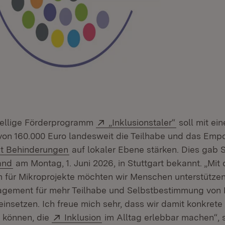
Extern:
(Öffnet in 
ellige Förderprogramm
„Inklusionstaler“
soll mit ei
von 160.000 Euro landesweit die Teilhabe und das Em
(Öffnet in neuem Fenster)
t Behinderungen
auf lokaler Ebene stärken. Dies gab S
and
am Montag, 1. Juni 2026, in Stuttgart bekannt. „Mi
für Mikroprojekte möchten wir Menschen unterstützen,
gagement für mehr Teilhabe und Selbstbestimmung von
insetzen. Ich freue mich sehr, dass wir damit konkrete
Extern:
(Öffnet in neuem Fenster)
n können, die
Inklusion
im Alltag erlebbar machen“, 