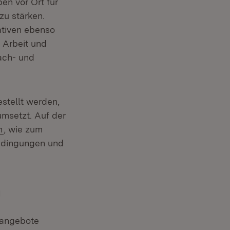
en vor Ort für
u stärken.
ativen ebenso
, Arbeit und
ach- und
ffnet in neuem Fenster)
stellt werden,
umsetzt. Auf der
(Öffnet in neuem Fenster)
n
, wie zum
edingungen und
n
itangebote