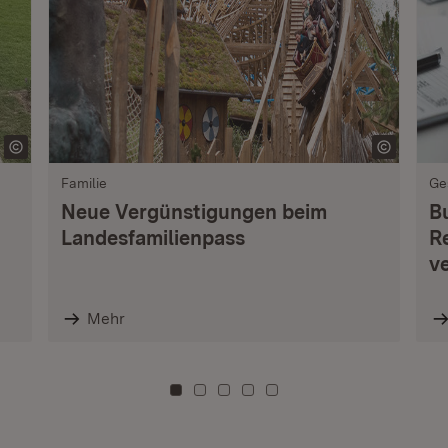
Familie
Ge
Neue Vergünstigungen beim
B
Landesfamilienpass
R
v
Mehr
Zu Kachel: 0
Zu Kachel: 3
Zu Kachel: 6
Zu Kachel: 9
Zu Kachel: 12