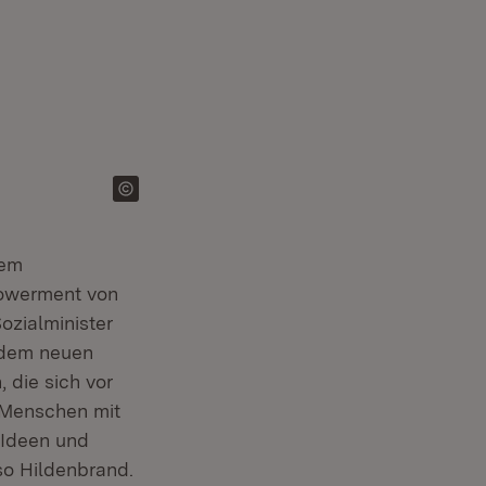
neuem Fenster)
nem
powerment von
ozialminister
t dem neuen
 die sich vor
 Menschen mit
 Ideen und
so Hildenbrand.