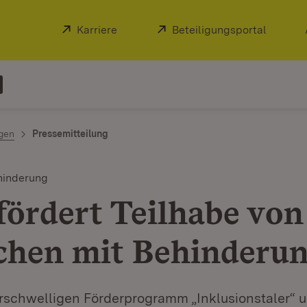
Extern:
Karriere
(Öffnet in neuem Fenster)
Extern:
Beteiligungsportal
(Öffnet
ngen
Pressemitteilung
hinderung
fördert Teilhabe von
hen mit Behinderu
rschwelligen Förderprogramm „Inklusionstaler“ u