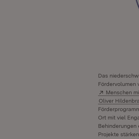
Das niederschw
Fördervolumen 
Extern:
Menschen mi
Oliver Hildenbr
Förderprogramm 
Ort mit viel En
Behinderungen e
Projekte stärke