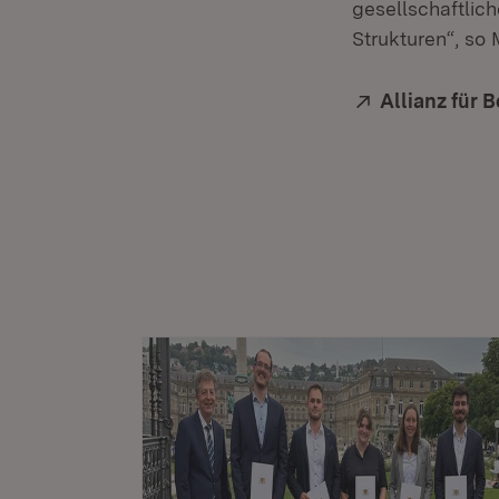
gesellschaftlic
Strukturen“, so
Extern:
Allianz für 