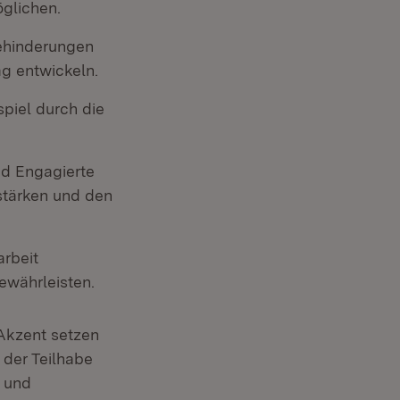
glichen.
Behinderungen
ag entwickeln.
spiel durch die
nd Engagierte
stärken und den
arbeit
gewährleisten.
 Akzent setzen
 der Teilhabe
n und