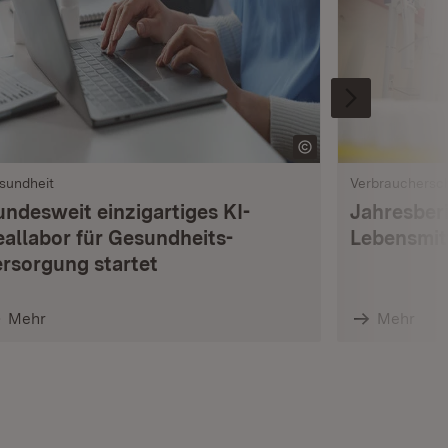
sundheit
Verbrauchersc
undesweit einzigartiges KI-
Jahresberi
eallabor für Gesundheits­
Lebensmi
ersorgung startet
Mehr
Mehr