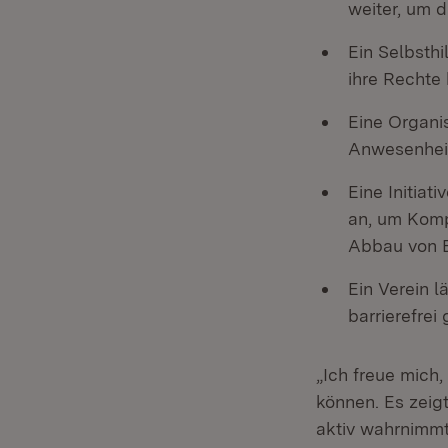
weiter, um 
Ein Selbsth
ihre Rechte
Eine Organis
Anwesenhei
Eine Initiat
an, um Komp
Abbau von Ba
Ein Verein l
barrierefrei
„Ich freue mich
können. Es zeig
aktiv wahrnimmt 