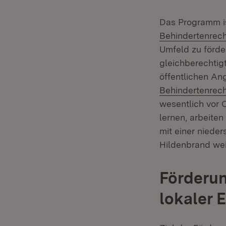
Das Programm is
Behindertenrec
Umfeld zu förde
gleichberechtig
öffentlichen An
Behindertenrech
wesentlich vor 
lernen, arbeite
mit einer nieder
Hildenbrand wei
Förderu
lokaler 