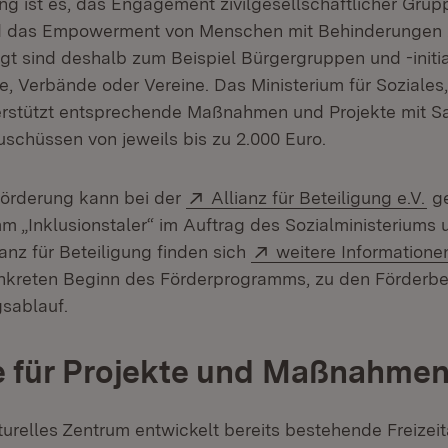
ng ist es, das Engagement zivilgesellschaftlicher Grupp
nd das Empowerment von Menschen mit Behinderungen z
gt sind deshalb zum Beispiel Bürgergruppen und -initi
e, Verbände oder Vereine. Das Ministerium für Soziales
erstützt entsprechende Maßnahmen und Projekte mit S
schüssen von jeweils bis zu 2.000 Euro.
Extern:
(Ö
Förderung kann bei der
Allianz für Beteiligung e.V.
ge
m „Inklusionstaler“ im Auftrag des Sozialministeriums 
Extern:
anz für Beteiligung finden sich
weitere Informatione
onkreten Beginn des Förderprogramms, zu den Förderb
sablauf.
e für Projekte und Maßnahme
turelles Zentrum entwickelt bereits bestehende Freize