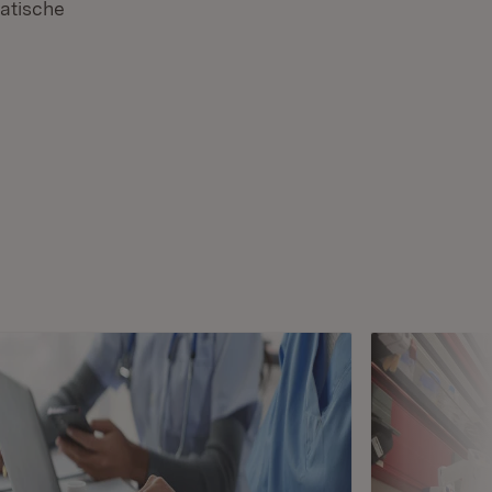
atische
 in neuem Fenster)