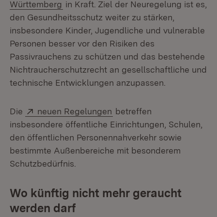
(Öffnet in neuem Fenster)
Württemberg
in Kraft. Ziel der Neuregelung ist es,
den Gesundheitsschutz weiter zu stärken,
insbesondere Kinder, Jugendliche und vulnerable
Personen besser vor den Risiken des
Passivrauchens zu schützen und das bestehende
Nichtraucherschutzrecht an gesellschaftliche und
technische Entwicklungen anzupassen.
Extern:
(Öffnet in neuem Fenster)
Die
neuen Regelungen
betreffen
insbesondere öffentliche Einrichtungen, Schulen,
den öffentlichen Personennahverkehr sowie
bestimmte Außenbereiche mit besonderem
Schutzbedürfnis.
Wo künftig nicht mehr geraucht
werden darf