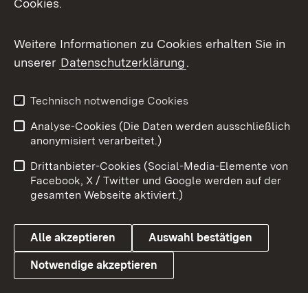
Cookies.
Messenger
Social Wall
Weitere Informationen zu Cookies erhalten Sie in
unserer
Datenschutzerklärung
.
X / Twitter
Youtube
Technisch notwendige Cookies
Analyse-Cookies (Die Daten werden ausschließlich
Zum 
anonymisiert verarbeitet.)
Impressum
Kontakt
Drittanbieter-Cookies (Social-Media-Elemente von
Benutzungshinweise
Barrierefreiheit
Facebook, X / Twitter und Google werden auf der
gesamten Webseite aktiviert.)
Datenschutz
Cookies
Alle akzeptieren
Auswahl bestätigen
Notwendige akzeptieren
Link zum Landesportal