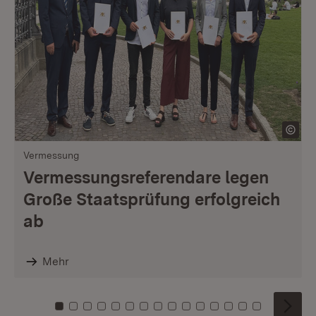
Vermessung
Vermessungsreferendare legen
Große Staatsprüfung erfolgreich
ab
Mehr
Zu Kachel: 0
Zu Kachel: 1
Zu Kachel: 2
Zu Kachel: 3
Zu Kachel: 4
Zu Kachel: 5
Zu Kachel: 6
Zu Kachel: 7
Zu Kachel: 8
Zu Kachel: 9
Zu Kachel: 10
Zu Kachel: 11
Zu Kachel: 12
Zu Kachel: 1
Zu Kachel