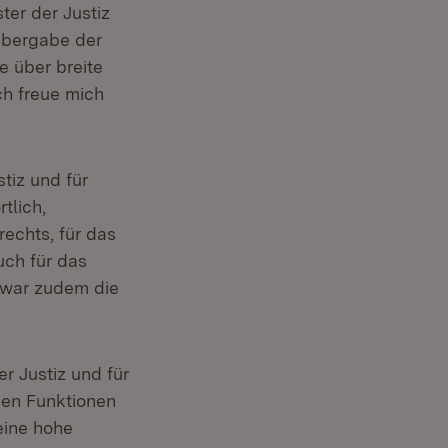
ter der Justiz
Übergabe der
e über breite
ch freue mich
tiz und für
tlich,
rechts, für das
uch für das
 war zudem die
r Justiz und für
enen Funktionen
eine hohe