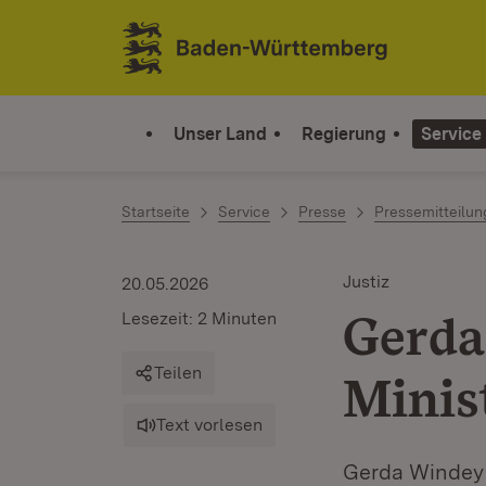
Zum Inhalt springen
Link zur Startseite
Unser Land
Regierung
Service
Startseite
Service
Presse
Pressemitteilu
Justiz
20.05.2026
Gerda
Lesezeit: 2 Minuten
Teilen
Minis
Text vorlesen
Gerda Windey i