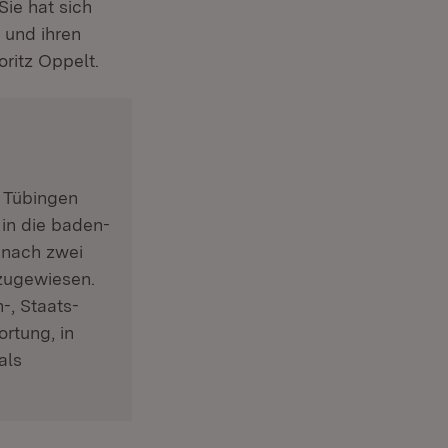
Sie hat sich
 und ihren
ritz Oppelt.
 Tübingen
in die baden-
 nach zwei
Öffnet in neuem Fenster)
ugewiesen.
-, Staats-
rtung, in
als