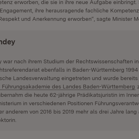
enz erworben, die sie in ihre neue Aufgabe einbringt. 
 Engagement, ihre herausragende fachliche Kompetenz
Respekt und Anerkennung erworben“, sagte Minister Mo
ndey
 war nach ihrem Studium der Rechtswissenschaften in
tsreferendariat ebenfalls in Baden-Württemberg 1994 
sche Landesverwaltung eingetreten und wurde bereits
Extern:
(
Führungsakademie des Landes Baden-Württemberg
z
übernahm die heute 62-jährige Prädikatsjuristin im Innen
isterium in verschiedenen Positionen Führungsverantwo
er anderem von 2016 bis 2019 mehr als drei Jahre lang 
ektorin.