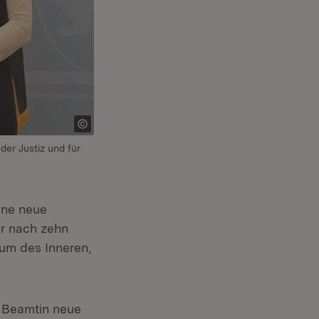
 der Justiz und für
ine neue
er nach zehn
ium des Inneren,
e Beamtin neue