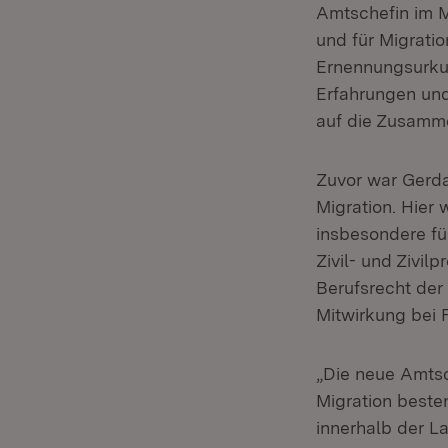
Amtschefin im Mi
und für Migrati
Ernennungsurkun
Erfahrungen und
auf die Zusamme
Zuvor war Gerda 
Migration. Hier 
insbesondere für
Zivil- und Zivil
Berufsrecht de
Mitwirkung bei
„Die neue Amtsch
Migration besten
innerhalb der L