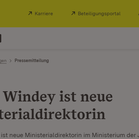
Extern:
Karriere
(Öffnet in neuem Fenster)
Extern:
Beteiligungsportal
(Öffnet
ngen
Pressemitteilung
 Windey ist neue
terialdirektorin
st neue Ministerialdirektorin im Ministerium der 