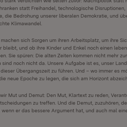
so stark verdichten wie selten zuvor: Machtpolitik statt 
hranken statt Freihandel, technologische Disruptionen, 
e, die Bedrohung unserer liberalen Demokratie, und üb
hte Klimawandel.
machen sich Sorgen um ihren Arbeitsplatz, um ihre Sich
 bleibt, und ob ihre Kinder und Enkel noch einen lebe
den. Sie spüren: Die alten Zeiten kommen nicht mehr zu
sind noch nicht da. Unsere Aufgabe ist es, unser Land
 dieser Übergangszeit zu führen. Und – wo immer es mög
die neue Epoche zu legen, die sich am Horizont abzeic
wir Mut und Demut: Den Mut, Klartext zu reden, Veran
scheidungen zu treffen. Und die Demut, zuzuhören, d
 wenn er das bessere Argument hat, und auch mal ein