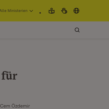
 in neuem Fenster)
Alle Ministerien
für
t Cem Özdemir