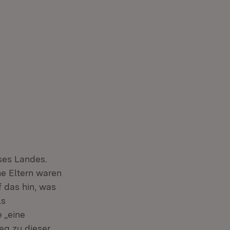
eses Landes.
ne Eltern waren
f das hin, was
ls
 „eine
eg zu dieser