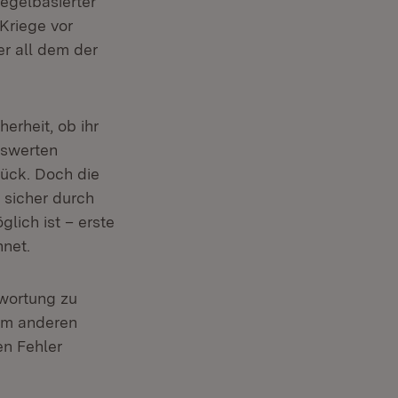
regelbasierter
Kriege vor
er all dem der
erheit, ob ihr
nswerten
rück. Doch die
 sicher durch
lich ist – erste
hnet.
twortung zu
em anderen
en Fehler