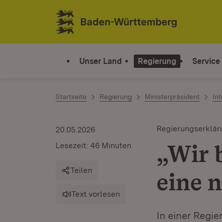
Zum Inhalt springen
Link zur Startseite
Unser Land
Regierung
Service
Startseite
Regierung
Ministerpräsident
In
Regierungserklär
20.05.2026
„Wir 
Lesezeit: 46 Minuten
Teilen
eine 
Text vorlesen
In einer Regi