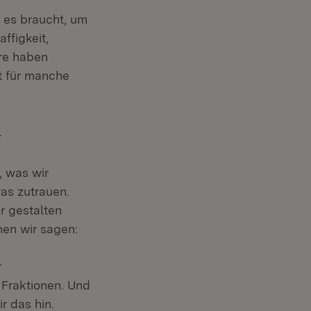
 es braucht, um
ffigkeit,
ere haben
t für manche
.
, was wir
was zutrauen.
r gestalten
nen wir sagen:
r
 Fraktionen. Und
r das hin.