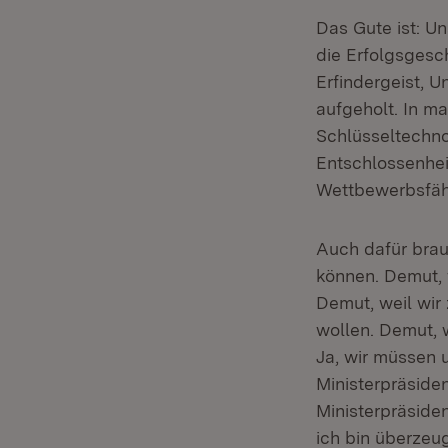
Das Gute ist: U
die Erfolgsgesch
Erfindergeist, 
aufgeholt. In m
Schlüsseltechno
Entschlossenhei
Wettbewerbsfähi
Auch dafür brau
können. Demut, w
Demut, weil wir
wollen. Demut, 
Ja, wir müssen u
Ministerpräsiden
Ministerpräside
ich bin überzeu