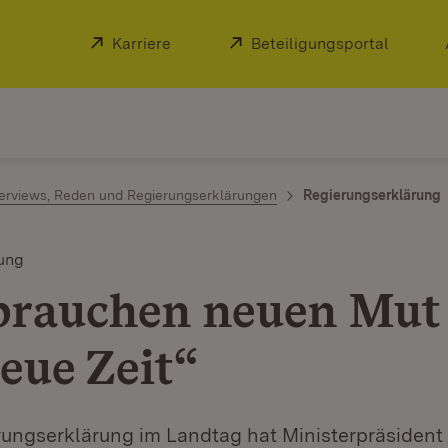
Extern:
Karriere
(Öffnet in neuem Fenster)
Extern:
Beteiligungsportal
(Öffnet
terviews, Reden und Regierungserklärungen
Regierungserklärung
ung
brauchen neuen Mut 
neue Zeit“
erungserklärung im Landtag hat Ministerpräsiden