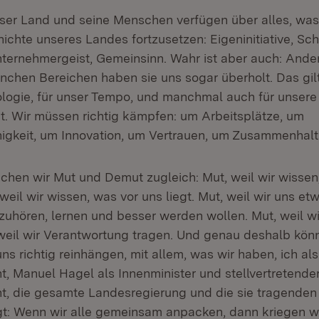
nser Land und seine Menschen verfügen über alles, was
ichte unseres Landes fortzusetzen: Eigeninitiative, Scha
Unternehmergeist, Gemeinsinn. Wahr ist aber auch: And
anchen Bereichen haben sie uns sogar überholt. Das gil
logie, für unser Tempo, und manchmal auch für unsere
t. Wir müssen richtig kämpfen: um Arbeitsplätze, um
gkeit, um Innovation, um Vertrauen, um Zusammenhalt
chen wir Mut und Demut zugleich: Mut, weil wir wissen
eil wir wissen, was vor uns liegt. Mut, weil wir uns et
 zuhören, lernen und besser werden wollen. Mut, weil wi
weil wir Verantwortung tragen. Und genau deshalb kön
ns richtig reinhängen, mit allem, was wir haben, ich als
t, Manuel Hagel als Innenminister und stellvertretende
nt, die gesamte Landesregierung und die sie tragenden
gt: Wenn wir alle gemeinsam anpacken, dann kriegen wi