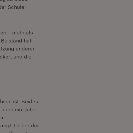
der Schule.
en – mehr als
 Beistand hat
ützung anderer
ackert und die
sen ist. Beides
 auch ein guter
er
langt. Und in der