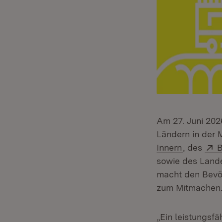
Am 27. Juni 202
Ländern in der 
(Öffnet i
E
Innern
, des
B
sowie des Land
macht den Bevöl
zum Mitmachen
„Ein leistungsfä