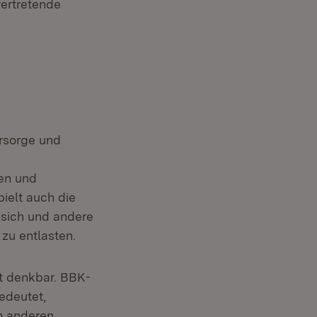
vertretende
orsorge und
nen und
pielt auch die
 sich und andere
 zu entlasten.
t denkbar. BBK-
edeutet,
en anderen