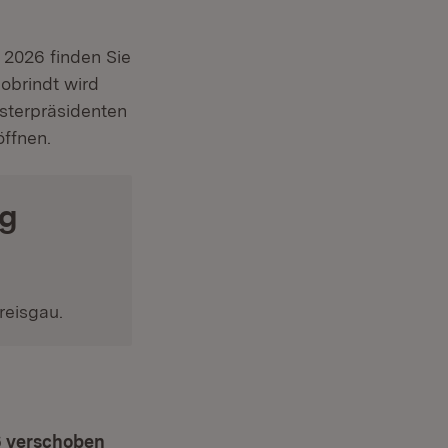
2026 finden Sie
obrindt wird
sterpräsidenten
öffnen.
ag
reisgau.
Fenster)
6 verschoben