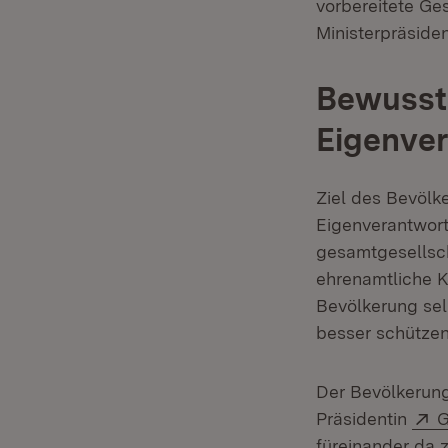
vorbereitete Ges
Ministerpräside
Bewussts
Eigenve
Ziel des Bevölk
Eigenverantwort
gesamtgesellsch
ehrenamtliche Kr
Bevölkerung sel
besser schützen 
Der Bevölkerung
E
Präsidentin
G
füreinander da z