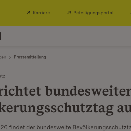
Extern:
Karriere
(Öffnet in neuem Fenster)
Extern:
Beteiligungsportal
(Öffnet
ngen
Pressemitteilung
utz
richtet bundesweite
kerungsschutztag a
026 findet der bundesweite Bevölkerungsschutzta