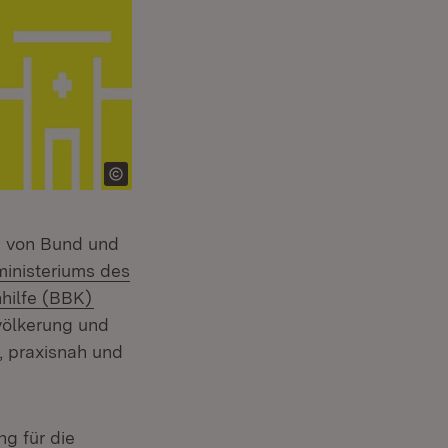
g von Bund und
inisteriums des
(Öffnet in neuem Fenster)
hilfe (BBK)
völkerung und
, praxisnah und
ng für die