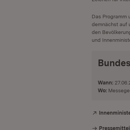
Das Programm u
demnächst auf u
den Bevölkerung
und Innenminist
Bundes
Wann:
27.06.2
Wo:
Messegelä
Extern:
Innenminist
Pressemitte