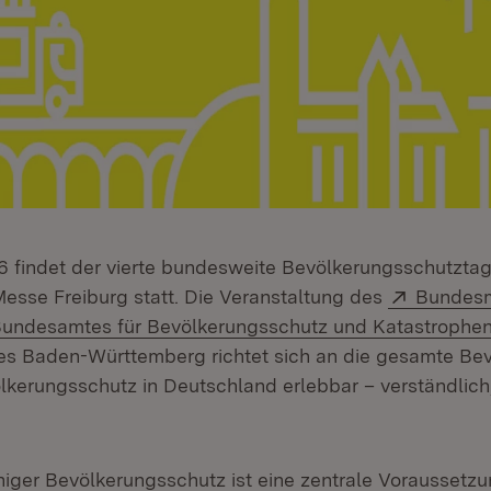
6 findet der vierte bundesweite Bevölkerungsschutzta
Extern:
Messe Freiburg statt. Die Veranstaltung des
Bundesm
n neuem Fenster)
xtern:
undesamtes für Bevölkerungsschutz und Katastrophen
es Baden-Württemberg richtet sich an die gesamte Be
kerungsschutz in Deutschland erlebbar – verständlich
.
higer Bevölkerungsschutz ist eine zentrale Voraussetzu