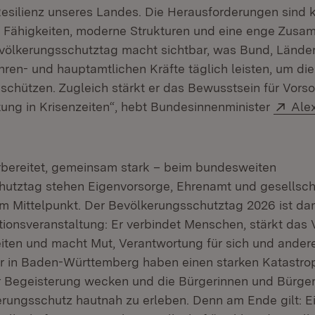
Resilienz unseres Landes. Die Herausforderungen sind k
 Fähigkeiten, moderne Strukturen und eine enge Zusam
evölkerungsschutztag macht sichtbar, was Bund, Länd
ehren- und hauptamtlichen Kräfte täglich leisten, um di
schützen. Zugleich stärkt er das Bewusstsein für Vors
Exte
ung in Krisenzeiten“, hebt Bundesinnenminister
Ale
bereitet, gemeinsam stark – beim bundesweiten
utztag stehen Eigenvorsorge, Ehrenamt und gesellscha
 Mittelpunkt. Der Bevölkerungsschutztag 2026 ist da
tionsveranstaltung: Er verbindet Menschen, stärkt das V
iten und macht Mut, Verantwortung für sich und ander
r in Baden-Württemberg haben einen starken Katastro
r Begeisterung wecken und die Bürgerinnen und Bürger
rungsschutz hautnah zu erleben. Denn am Ende gilt: E