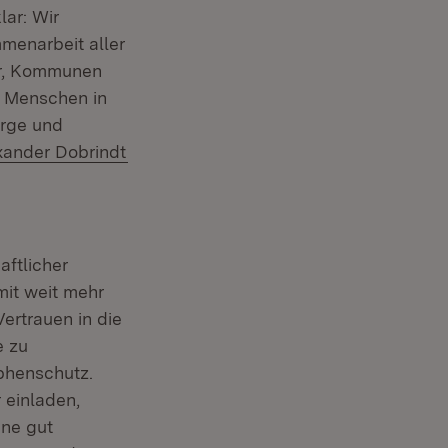
lar: Wir
menarbeit aller
er, Kommunen
e Menschen in
orge und
rn:
(Öffnet in neuem Fenster)
xander Dobrindt
ftlicher
mit weit mehr
ertrauen in die
e zu
phenschutz.
 einladen,
ine gut