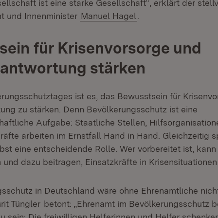
ellschaft ist eine starke Gesellschaft“, erklärt der stell
nt und Innenminister
Manuel Hagel
.
ein für Krisenvorsorge und
rantwortung stärken
erungsschutztages ist es, das Bewusstsein für Krisenv
ung zu stärken. Denn Bevölkerungsschutz ist eine
aftliche Aufgabe: Staatliche Stellen, Hilfsorganisatio
äfte arbeiten im Ernstfall Hand in Hand. Gleichzeitig s
bst eine entscheidende Rolle. Wer vorbereitet ist, kann
und dazu beitragen, Einsatzkräfte in Krisensituationen
sschutz in Deutschland wäre ohne Ehrenamtliche nich
xtern:
(Öffnet in neuem Fenster)
rit Tüngler
betont: „Ehrenamt im Bevölkerungsschutz b
u sein: Die freiwilligen Helferinnen und Helfer schenk