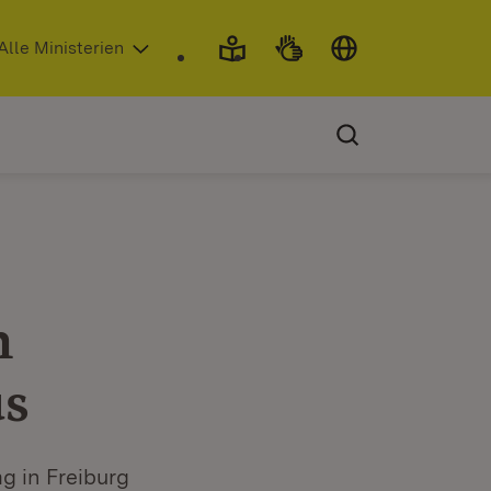
 in neuem Fenster)
Alle Ministerien
n
us
g in Freiburg