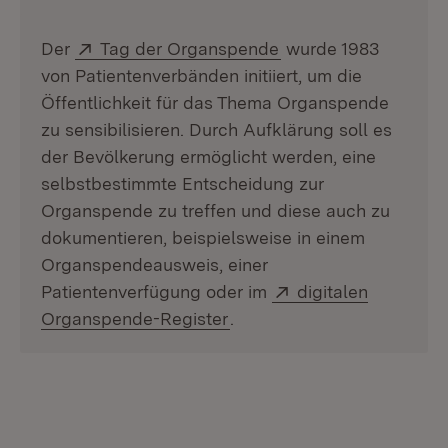
Extern:
(Öffnet in neuem Fen
Der
Tag der Organspende
wurde 1983
von Patientenverbänden initiiert, um die
Öffentlichkeit für das Thema Organspende
zu sensibilisieren. Durch Aufklärung soll es
der Bevölkerung ermöglicht werden, eine
selbstbestimmte Entscheidung zur
Organspende zu treffen und diese auch zu
dokumentieren, beispielsweise in einem
Organspendeausweis, einer
Extern:
Patientenverfügung oder im
digitalen
(Öffnet in neuem Fenster)
Organspende-Register
.