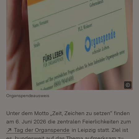
Organspendeausweis
Unter dem Motto „Zeit, Zeichen zu setzen“ finden
am 6. Juni 2026 die zentralen Feierlichkeiten zum
Extern:
(Öffnet in neuem Fenster)
Tag der Organspende
in Leipzig statt. Ziel ist
es, bundesweit auf das Thema aufmerksam zu