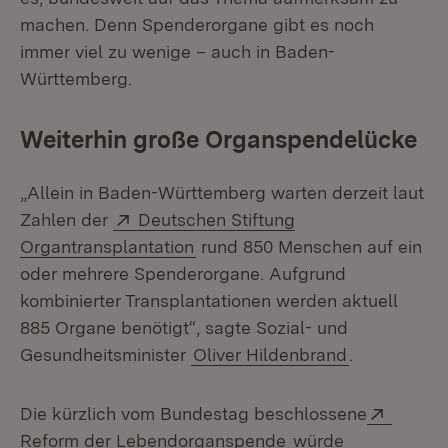
machen. Denn Spenderorgane gibt es noch
immer viel zu wenige – auch in Baden-
Württemberg.
Weiterhin große Organspendelücke
„Allein in Baden-Württemberg warten derzeit laut
Extern:
Zahlen der
Deutschen Stiftung
(Öffnet in neuem Fenster)
Organtransplantation
rund 850 Menschen auf ein
oder mehrere Spenderorgane. Aufgrund
kombinierter Transplantationen werden aktuell
885 Organe benötigt“, sagte Sozial- und
Gesundheitsminister
Oliver Hildenbrand
.
Extern
Die kürzlich vom Bundestag beschlossene
(Öffnet in neuem Fe
Reform der Lebendorganspende
würde