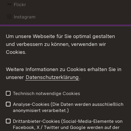
Flickr
Instagram
LinkedIn
Um unsere Webseite für Sie optimal gestalten
Mastodon
und verbessern zu können, verwenden wir
Cookies.
Messenger
Social Wall
Weitere Informationen zu Cookies erhalten Sie in
unserer
Datenschutzerklärung
.
X / Twitter
Youtube
Technisch notwendige Cookies
Analyse-Cookies (Die Daten werden ausschließlich
Zum 
anonymisiert verarbeitet.)
Impressum
Kontakt
Drittanbieter-Cookies (Social-Media-Elemente von
Benutzungshinweise
Barrierefreiheit
Facebook, X / Twitter und Google werden auf der