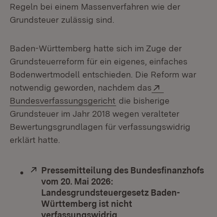
Regeln bei einem Massenverfahren wie der
Grundsteuer zulässig sind.
Baden-Württemberg hatte sich im Zuge der
Grundsteuerreform für ein eigenes, einfaches
Bodenwertmodell entschieden. Die Reform war
Extern:
notwendig geworden, nachdem das
(Öffnet in neuem Fenster)
Bundesverfassungsgericht
die bisherige
Grundsteuer im Jahr 2018 wegen veralteter
Bewertungsgrundlagen für verfassungswidrig
erklärt hatte.
Extern:
Pressemitteilung des Bundesfinanzhofs
vom 20. Mai 2026:
Landesgrundsteuergesetz Baden-
Württemberg ist nicht
verfassungswidrig
(Öffnet in neuem Fenste