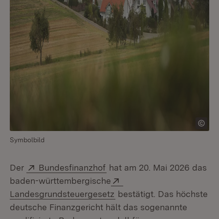
Symbolbild
Extern:
(Öffnet in neuem Fenster)
Der
Bundesfinanzhof
hat am 20. Mai 2026 das
Extern:
baden-württembergische
(Öffnet in neuem Fenster)
Landesgrundsteuergesetz
bestätigt. Das höchste
deutsche Finanzgericht hält das sogenannte