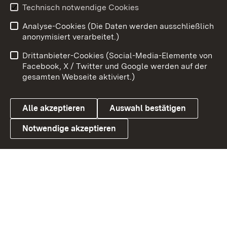
Youtube
Technisch notwendige Cookies
Analyse-Cookies (Die Daten werden ausschließlich
Zum 
anonymisiert verarbeitet.)
Impressum
Kontakt
Drittanbieter-Cookies (Social-Media-Elemente von
Benutzungshinweise
Barrierefreiheit
Facebook, X / Twitter und Google werden auf der
gesamten Webseite aktiviert.)
Datenschutz
Cookies
Alle akzeptieren
Auswahl bestätigen
Notwendige akzeptieren
Link zum Landesportal