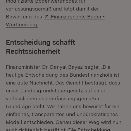
modifizierte Bodenwertmodell für
verfassungsgemäß und folgt damit der
Extern:
Bewertung des
Finanzgerichts Baden-
(Öffnet in neuem Fenster)
Württemberg
.
Entscheidung schafft
Rechtssicherheit
Finanzminister
Dr. Danyal Bayaz
sagte: „Die
heutige Entscheidung des Bundesfinanzhofs ist
eine gute Nachricht. Das Gericht bestätigt, dass
unser Landesgrundsteuergesetz auf einer
verlässlichen und verfassungsgemäßen
Grundlage steht. Wir haben uns bewusst für ein
einfaches, transparentes und unbürokratisches
Modell entschieden. Genau dieser Weg wird nun
auch richterlich bestätigt. Die Entscheidung