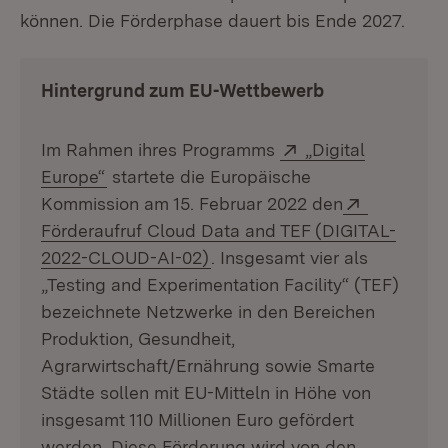
können. Die Förderphase dauert bis Ende 2027.
Hintergrund zum EU-Wettbewerb
Extern:
Im Rahmen ihres Programms
„Digital
(Öffnet in neuem Fenster)
Europe“
startete die Europäische
Extern:
Kommission am 15. Februar 2022 den
Förderaufruf Cloud Data and TEF (DIGITAL-
(Öffnet in neuem Fenster)
2022-CLOUD-AI-02)
. Insgesamt vier als
„Testing and Experimentation Facility“ (TEF)
bezeichnete Netzwerke in den Bereichen
Produktion, Gesundheit,
Agrarwirtschaft/Ernährung sowie Smarte
Städte sollen mit EU-Mitteln in Höhe von
insgesamt 110 Millionen Euro gefördert
werden. Diese Förderung wird von den