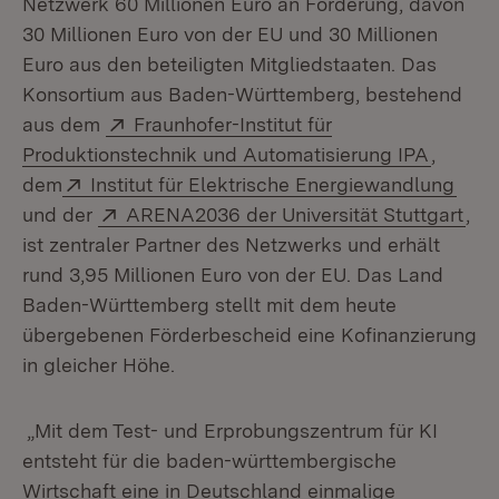
Netzwerk 60 Millionen Euro an Förderung, davon
30 Millionen Euro von der EU und 30 Millionen
Euro aus den beteiligten Mitgliedstaaten. Das
Konsortium aus Baden-Württemberg, bestehend
Extern:
aus dem
Fraunhofer-Institut für
(Öffnet
Produktionstechnik und Automatisierung IPA
,
Extern:
(Öff
dem
Institut für Elektrische Energiewandlung
Extern:
(Öf
und der
ARENA2036 der Universität Stuttgart
,
ist zentraler Partner des Netzwerks und erhält
rund 3,95 Millionen Euro von der EU. Das Land
Baden-Württemberg stellt mit dem heute
übergebenen Förderbescheid eine Kofinanzierung
in gleicher Höhe.
„Mit dem Test- und Erprobungszentrum für KI
entsteht für die baden-württembergische
Wirtschaft eine in Deutschland einmalige