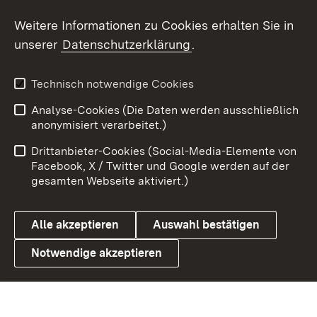
Social Wall
Weitere Informationen zu Cookies erhalten Sie in
unserer
Datenschutzerklärung
.
X / Twitter
Youtube
Technisch notwendige Cookies
Analyse-Cookies (Die Daten werden ausschließlich
Zum 
anonymisiert verarbeitet.)
Impressum
Kontakt
Drittanbieter-Cookies (Social-Media-Elemente von
Benutzungshinweise
Barrierefreiheit
Facebook, X / Twitter und Google werden auf der
gesamten Webseite aktiviert.)
Datenschutz
Cookies
Alle akzeptieren
Auswahl bestätigen
Notwendige akzeptieren
Link zum Landesportal