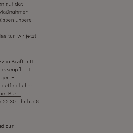
on auf das
re Maßnahmen
müssen unsere
s tun wir jetzt
in Kraft tritt,
Maskenpflicht
agen –
n öffentlichen
xtern:
om Bund
n 22:30 Uhr bis 6
nd zur
in neuem Fenster)