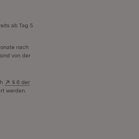
eits ab Tag 5
Monate nach
sind von der
Extern:
ch
§ 6 der
rt werden.