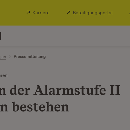
Extern:
Karriere
(Öffnet in neuem Fenster)
Extern:
Beteiligungsportal
(Öffnet
ngen
Pressemitteilung
men
n der Alarmstufe II
en bestehen