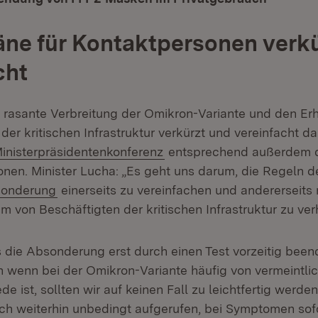
ne für Kontaktpersonen verk
cht
e rasante Verbreitung der Omikron-Variante und den Erh
 der kritischen Infrastruktur verkürzt und vereinfacht 
(Öffnet in neuem Fenster)
inisterpräsidentenkonferenz
entsprechend außerdem d
onen. Minister Lucha: „Es geht uns darum, die Regeln 
sonderung
einerseits zu vereinfachen und andererseits
em von Beschäftigten der kritischen Infrastruktur zu ver
ss die Absonderung erst durch einen Test vorzeitig bee
 wenn bei der Omikron-Variante häufig von vermeintli
de ist, sollten wir auf keinen Fall zu leichtfertig werd
ch weiterhin unbedingt aufgerufen, bei Symptomen sofo