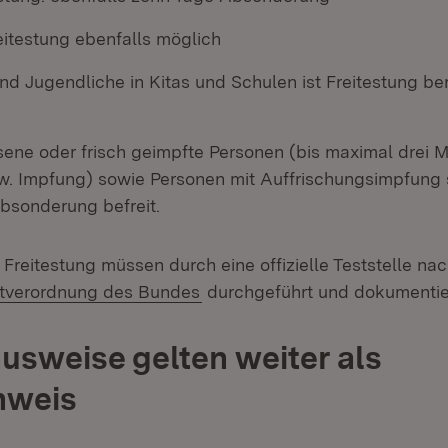
eitestung ebenfalls möglich
nd Jugendliche in Kitas und Schulen ist Freitestung ber
sene oder frisch geimpfte Personen (bis maximal drei 
zw. Impfung) sowie Personen mit Auffrischungsimpfung 
Absonderung befreit.
 Freitestung müssen durch eine offizielle Teststelle na
(Öffnet in neuem Fenster)
stverordnung des Bundes
durchgeführt und dokumentie
usweise gelten weiter als
hweis