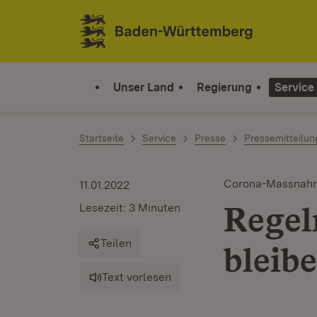
Zum Inhalt springen
Link zur Startseite
Unser Land
Regierung
Service
Startseite
Service
Presse
Pressemitteilu
Corona-Massnah
11.01.2022
Regel
Lesezeit: 3 Minuten
Teilen
bleib
Text vorlesen