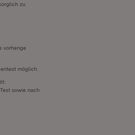
orglich zu
e vorherige
gentest möglich.
lt:
-Test sowie nach