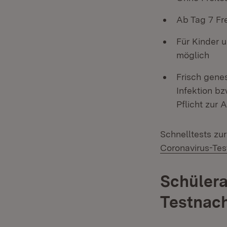
Ab Tag 7 Fr
Für Kinder u
möglich
Frisch gene
Infektion b
Pflicht zur 
Schnelltests zur
Coronavirus-Te
Schülera
Testnac