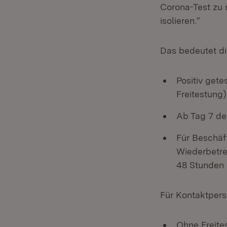
Corona-Test zu 
isolieren.“
Das bedeutet die
Positiv get
Freitestung
Ab Tag 7 de
Für Beschäft
Wiederbetre
48 Stunden 
Für Kontaktperso
Ohne Freite