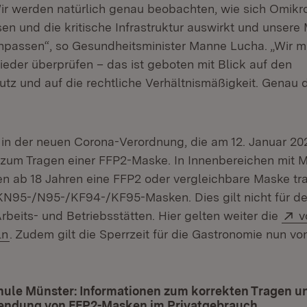
ir werden natürlich genau beobachten, wie sich Omikr
n und die kritische Infrastruktur auswirkt und unse
npassen“, so Gesundheitsminister Manne Lucha. „Wir 
eder überprüfen – das ist geboten mit Blick auf den
tz und auf die rechtliche Verhältnismäßigkeit. Genau da
n der neuen Corona-Verordnung, die am 12. Januar 2022 
t zum Tragen einer FFP2-Maske. In Innenbereichen mit 
n ab 18 Jahren eine FFP2 oder vergleichbare Maske tr
KN95-/N95-/KF94-/KF95-Masken. Dies gilt nicht für de
E
rbeits- und Betriebsstätten. Hier gelten weiter die
v
(Öffnet in neuem Fenster)
ln
. Zudem gilt die Sperrzeit für die Gastronomie nun vo
ule Münster: Informationen zum korrekten Tragen u
ndung von FFP2-Masken im Privatgebrauch
(Öffnet 