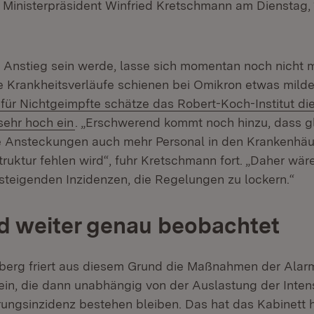
Ministerpräsident Winfried Kretschmann am Dienstag, 1
r Anstieg sein werde, lasse sich momentan noch nicht 
e Krankheitsverläufe schienen bei Omikron etwas milder
Extern:
für Nichtgeimpfte schätze das Robert-Koch-Institut die
(Öffnet in neuem Fenster)
sehr hoch ein
. „Erschwerend kommt noch hinzu, dass gl
e Ansteckungen auch mehr Personal in den Krankenhäu
struktur fehlen wird“, fuhr Kretschmann fort. „Daher wäre
 steigenden Inzidenzen, die Regelungen zu lockern.“
d weiter genau beobachtet
rg friert aus diesem Grund die Maßnahmen der Alarms
 ein, die dann unabhängig von der Auslastung der Inten
erungsinzidenz bestehen bleiben. Das hat das Kabinett 