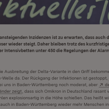
ansteigenden Inzidenzen ist zu erwarten, dass auch 
er wieder steigt. Daher bleiben trotz des kurzfrist
r Intensivbetten unter 450 die Regelungen der Alarm
e Ausbreitung der Delta-Variante in den Griff bekomme
-Welle da. Der Rückgang der Infektionen ist gestoppt,
Ex
Bei uns in Baden-Württemberg noch moderat, aber
de
(Öffnet in neuem Fenster)
änder zeigt
, dass sich Omikron in Deutschland rasant v
ahlen explosionsartig in die Höhe schießen. Das heißt 
 auch in Baden-Württemberg wieder mehr Menschen i