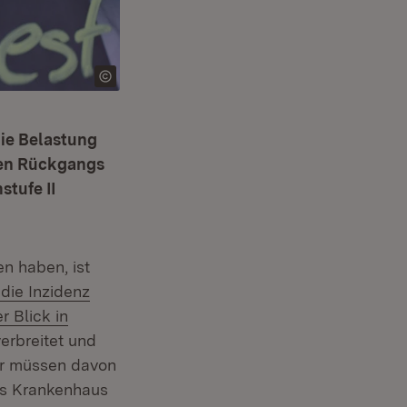
die Belastung
igen Rückgangs
stufe II
n haben, ist
die Inzidenz
tern:
r Blick in
erbreitet und
wir müssen davon
ns Krankenhaus