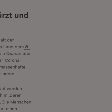
ürzt und
alt der
Extern:
das Land dem
ie Quarantäne
der
Corona-
 massenhafte
hindern.
ndet werden
ch milderen
en. Die Menschen
rt einen