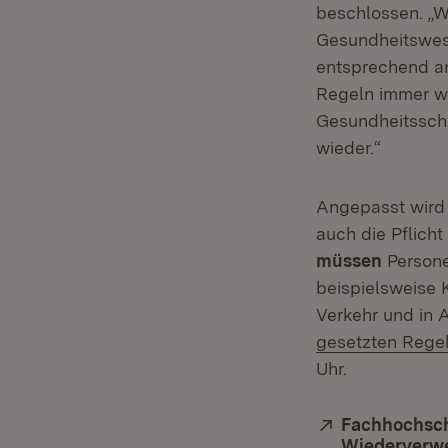
beschlossen. „W
Gesundheitswese
entsprechend a
Regeln immer wi
Gesundheitsschu
wieder.“
Angepasst wird i
auch die Pflich
müssen
Persone
beispielsweise 
Verkehr und in A
gesetzten Rege
Uhr.
Extern:
Fachhochsch
Wiederverwe