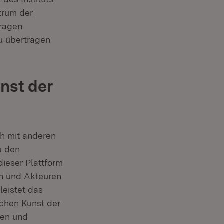
trum der
tragen
u übertragen
nst der
ch mit anderen
u den
ieser Plattform
en und Akteuren
eistet das
chen Kunst der
len und