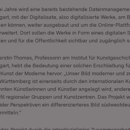
ei Jahre wird eine bereits bestehende Datenmanageme
gart, mit der Digitalisate, also digitalisierte Werke, am 
den können, weiter ausgebaut und um die Online-Plattf
weitert. Dort sollen die Werke in Form eines digitalen
en und für die Öffentlichkeit sichtbar und zugänglich s
Kerstin Thomas, Professorin am Institut für Kunstgeschic
tgart, hebt die Bedeutung einer solchen Erschließung f
 Kunst der Moderne hervor: „Unser Bild moderner und z
Württemberg ist einerseits durch den internationalen 
nnten Künstlerinnen und Künstler angelegt wird, andere
fil regionaler Gruppen und Kunstzentren. Das Projekt wi
der Perspektiven ein differenzierteres Bild südwestd
mitteln.“
das Projekt durch die interdisziplinäre Zusammenarbeit