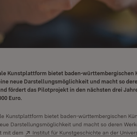
tale Kunstplattform bietet baden-württembergischen 
eine neue Darstellungsmöglichkeit und macht so der
and fördert das Pilotprojekt in den nächsten drei Jahr
000 Euro.
ale Kunstplattform bietet baden-württembergischen Kün
neue Darstellungsmöglichkeit und macht so deren Werke
Extern:
t mit dem
Institut für Kunstgeschichte an der Univers