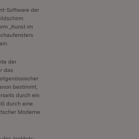
nt-Software der
Bildschirm
orm „Kunst im
 Schaufensters
ein.
hte der
ür das
eitgenössischer
Kanon bestimmt,
rseits durch ein
ll durch eine
eutscher Moderne
 des Instituts