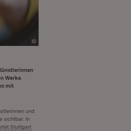
Künstlerinnen
en Werke
en mit
stlerinnen und
 sichtbar. In
(Öffnet in neuem Fenster)
ität Stuttgart