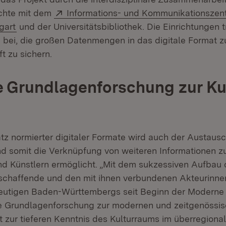
Extern:
ichte mit dem
Informations- und Kommunikationszen
(Öffnet in neuem Fenster)
gart
und der Universitätsbibliothek. Die Einrichtungen 
 bei, die großen Datenmengen in das digitale Format z
t zu sichern.
 Grundlagenforschung zur Ku
tz normierter digitaler Formate wird auch der Austaus
 somit die Verknüpfung von weiteren Informationen z
nd Künstlern ermöglicht. „Mit dem sukzessiven Aufbau d
tschaffende und den mit ihnen verbundenen Akteurinn
eutigen Baden-Württembergs seit Beginn der Moderne l
e Grundlagenforschung zur modernen und zeitgenössis
t zur tieferen Kenntnis des Kulturraums im überregiona