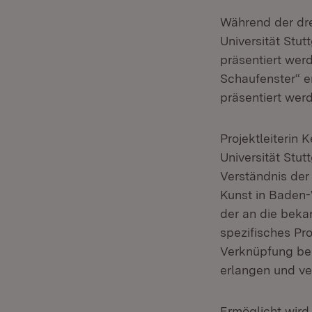
Während der dr
Universität Stutt
präsentiert wer
Schaufenster“ er
präsentiert werd
Projektleiterin 
Universität Stut
Verständnis der
Kunst in Baden-
der an die beka
spezifisches Pro
Verknüpfung bei
erlangen und ver
Ermöglicht wird 