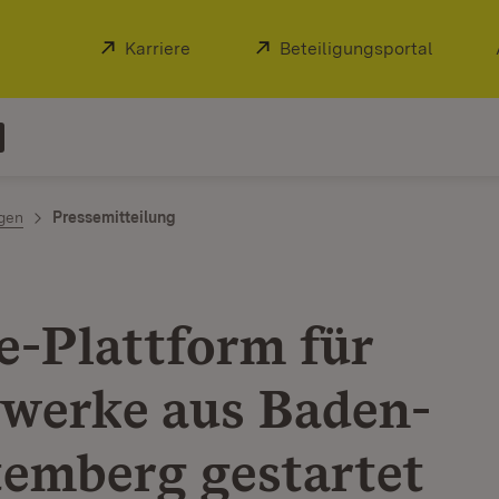
Extern:
Karriere
(Öffnet in neuem Fenster)
Extern:
Beteiligungsportal
(Öffnet
ngen
Pressemitteilung
e-Plattform für
werke aus Baden-
emberg gestartet