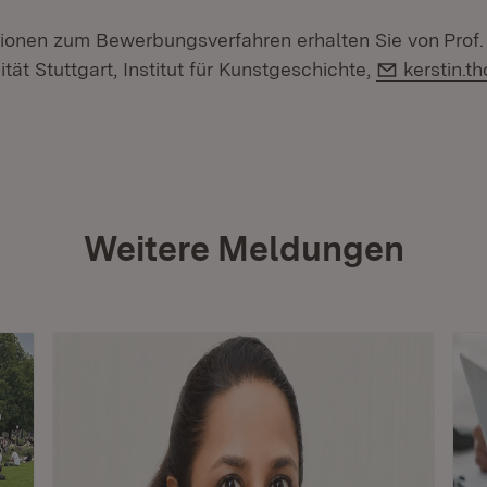
ionen zum Bewerbungsverfahren erhalten Sie von
Prof.
E-Mail:
tät Stuttgart, Institut für Kunstgeschichte,
kerstin.t
Weitere Meldungen