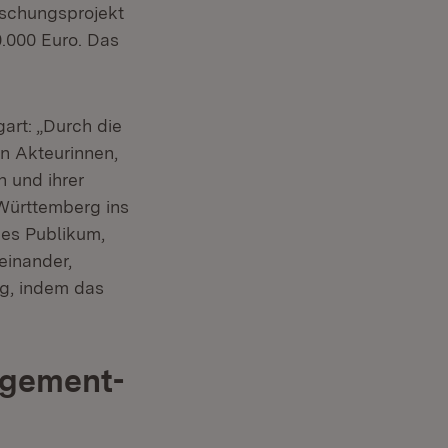
rschungsprojekt
0.000 Euro. Das
art: „Durch die
n Akteurinnen,
 und ihrer
-Württemberg ins
ues Publikum,
einander,
rg, indem das
agement-