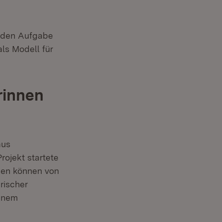
enden Aufgabe
ls Modell für
rinnen
aus
ojekt startete
den können von
rischer
inem