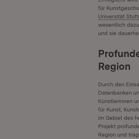
für Kunstgesch
Universität Stutt
wesentlich dazu
und sie dauerhaf
Profunde
Region
Durch den Einsa
Datenbanken und
Künstlerinnen u
für Kunst, Kuns
im Gebiet des h
Projekt profund
Region und träg