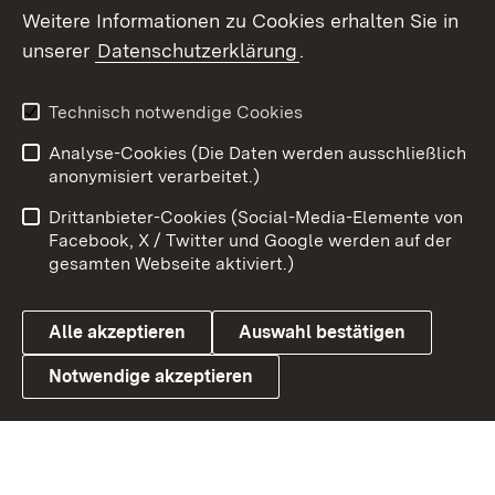
Social Wall
Weitere Informationen zu Cookies erhalten Sie in
unserer
Datenschutzerklärung
.
X / Twitter
Youtube
Technisch notwendige Cookies
Analyse-Cookies (Die Daten werden ausschließlich
Zum 
anonymisiert verarbeitet.)
Impressum
Kontakt
Drittanbieter-Cookies (Social-Media-Elemente von
Benutzungshinweise
Barrierefreiheit
Facebook, X / Twitter und Google werden auf der
gesamten Webseite aktiviert.)
Datenschutz
Cookies
Alle akzeptieren
Auswahl bestätigen
Notwendige akzeptieren
Link zum Landesportal