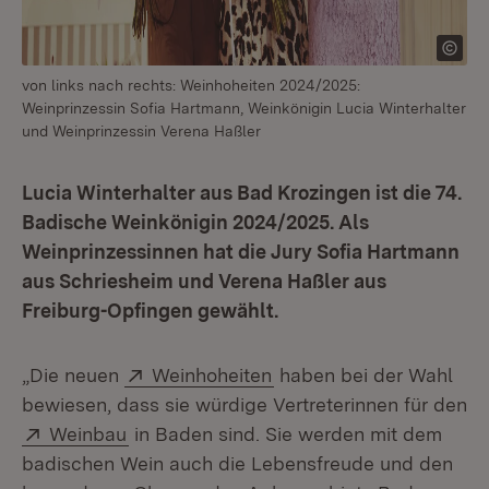
von links nach rechts: Weinhoheiten 2024/2025:
Weinprinzessin Sofia Hartmann, Weinkönigin Lucia Winterhalter
und Weinprinzessin Verena Haßler
Lucia Winterhalter aus Bad Krozingen ist die 74.
Badische Weinkönigin 2024/2025. Als
Weinprinzessinnen hat die Jury Sofia Hartmann
aus Schriesheim und Verena Haßler aus
Freiburg-Opfingen gewählt.
Extern:
(Öffnet in neuem Fenste
„Die neuen
Weinhoheiten
haben bei der Wahl
bewiesen, dass sie würdige Vertreterinnen für den
Extern:
(Öffnet in neuem Fenster)
Weinbau
in Baden sind. Sie werden mit dem
badischen Wein auch die Lebensfreude und den