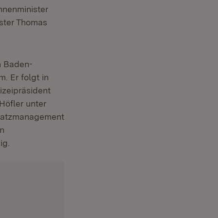
Innenminister
ister Thomas
n Baden-
. Er folgt in
izeipräsident
Höfler unter
insatzmanagement
en
ig.