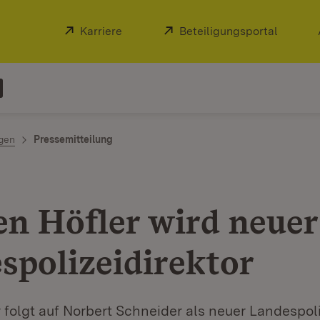
Extern:
Karriere
(Öffnet in neuem Fenster)
Extern:
Beteiligungsportal
(Öffnet
ngen
Pressemitteilung
en Höfler wird neuer
spolizeidirektor
 folgt auf Norbert Schneider als neuer Landespoli