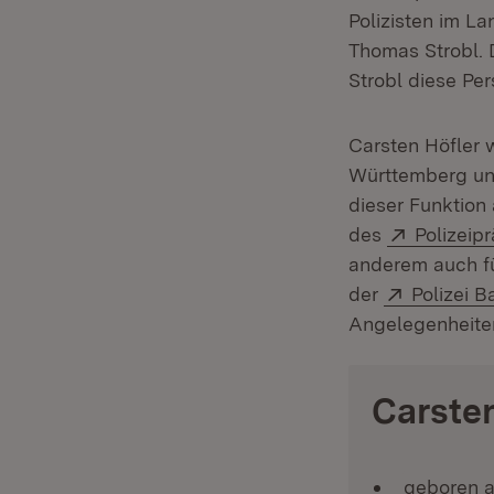
Polizisten im La
Thomas Strobl. 
Strobl diese Pe
Carsten Höfler 
Württemberg und 
dieser Funktion
Extern:
des
Polizeip
anderem auch fü
Extern:
der
Polizei 
Angelegenheiten
Carsten
geboren a