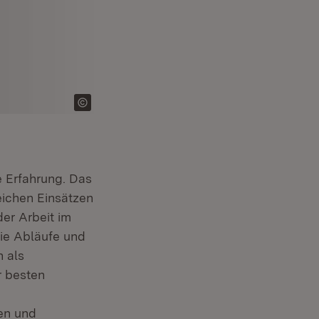
e Erfahrung. Das
in neuem Fenster)
eichen Einsätzen
der Arbeit im
die Abläufe und
 als
r besten
nen und