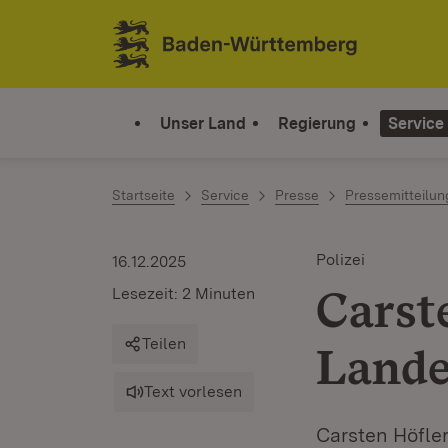
Zum Inhalt springen
Link zur Startseite
Unser Land
Regierung
Service
Startseite
Service
Presse
Pressemitteilu
Polizei
16.12.2025
Carst
Lesezeit: 2 Minuten
Teilen
Lande
Text vorlesen
Carsten Höfler