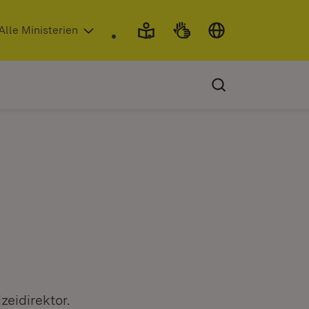
 in neuem Fenster)
Alle Ministerien
zeidirektor.