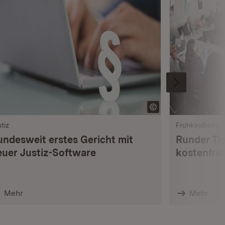
tiz
Frühkindliche 
undesweit erstes Gericht mit
Runder Ti
euer Justiz-Software
kostenfrei
Mehr
Mehr