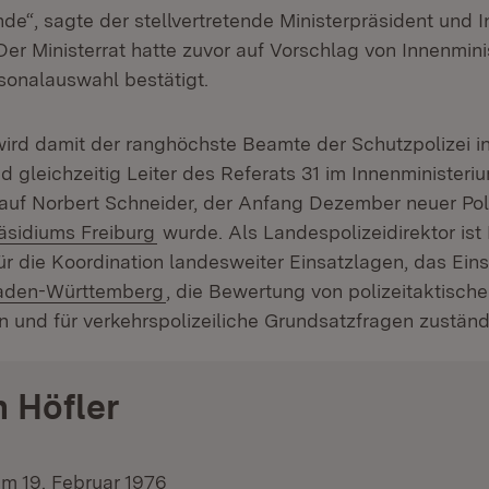
nde“, sagte der stellvertretende Ministerpräsident und 
Der Ministerrat hatte zuvor auf Vorschlag von Innenmin
rsonalauswahl bestätigt.
wird damit der ranghöchste Beamte der Schutzpolizei i
gleichzeitig Leiter des Referats 31 im Innenministerium
 auf Norbert Schneider, der Anfang Dezember neuer Pol
(Öffnet in neuem Fenster)
räsidiums Freiburg
wurde. Als Landespolizeidirektor ist 
r die Koordination landesweiter Einsatzlagen, das E
(Öffnet in neuem Fenster)
Baden-Württemberg
, die Bewertung von polizeitaktisch
 und für verkehrspolizeiliche Grundsatzfragen zuständ
 Höfler
m 19. Februar 1976