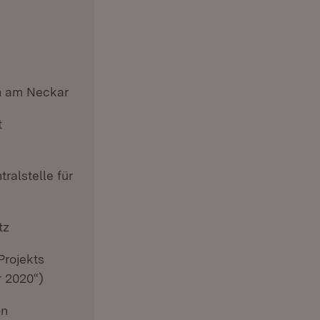
en am Neckar
t
ralstelle für
tz
Projekts
r 2020“)
on