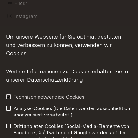
Flickr
Instagram
LinkedIn
Um unsere Webseite für Sie optimal gestalten
Mastodon
und verbessern zu können, verwenden wir
Cookies.
Messenger
Social Wall
Weitere Informationen zu Cookies erhalten Sie in
unserer
Datenschutzerklärung
.
X / Twitter
Youtube
Technisch notwendige Cookies
Analyse-Cookies (Die Daten werden ausschließlich
Zum 
anonymisiert verarbeitet.)
Impressum
Kontakt
Drittanbieter-Cookies (Social-Media-Elemente von
Benutzungshinweise
Barrierefreiheit
Facebook, X / Twitter und Google werden auf der