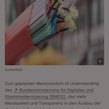
Symbolbild
Zum geplanten Memorandum of Understanding
Extern:
des
Bundesministeriums für Digitales und
(Öffnet in neuem Fens
Staatsmodernisierung (BMDS)
, das mehr
Messbarkeit und Transparenz in den Ausbau der