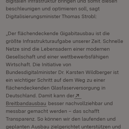
digitalen Infrastruktur bringen und somit diesen
beschleunigen und optimieren soll, sagt
Digitalisierungsminister Thomas Strobl:
„Der flächendeckende Gigabitausbau ist die
größte Infrastrukturaufgabe unserer Zeit. Schnelle
Netze sind die Lebensadern einer modernen
Gesellschaft und einer wettbewerbsfähigen
Wirtschaft. Die Initiative von
Bundesdigitalminister Dr. Karsten Wildberger ist
ein wichtiger Schritt auf dem Weg zu einer
flächendeckenden Glasfaserversorgung in
Extern:
Deutschland. Damit kann der
(Öffnet in neuem Fenster)
Breitbandausbau
besser nachvollziehbar und
messbar gemacht werden – das schafft
Transparenz. So können wir den laufenden und
geplanten Ausbau zielgerichtet unterstützen und