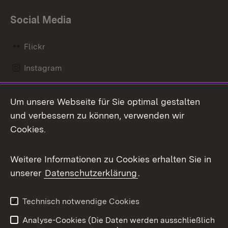
Social Media
Flickr
Instagram
LinkedIn
Um unsere Webseite für Sie optimal gestalten
Mastodon
und verbessern zu können, verwenden wir
Cookies.
Messenger
Social Wall
Weitere Informationen zu Cookies erhalten Sie in
unserer
Datenschutzerklärung
.
X / Twitter
Youtube
Technisch notwendige Cookies
Analyse-Cookies (Die Daten werden ausschließlich
Zum 