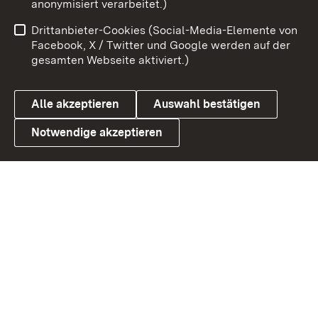
anonymisiert verarbeitet.)
Impressum
Kontakt
Drittanbieter-Cookies (Social-Media-Elemente von
Benutzungshinweise
Barrierefreiheit
Facebook, X / Twitter und Google werden auf der
gesamten Webseite aktiviert.)
Datenschutz
Cookies
Alle akzeptieren
Auswahl bestätigen
Notwendige akzeptieren
Link zum Landesportal