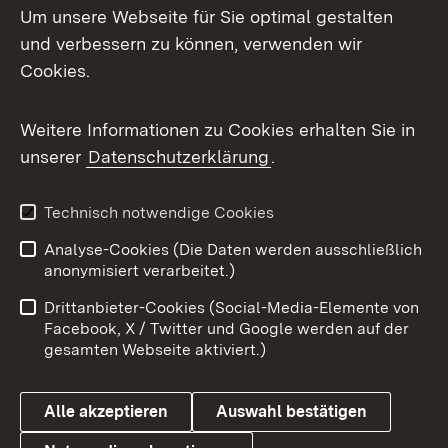
Um unsere Webseite für Sie optimal gestalten
Mastodon
und verbessern zu können, verwenden wir
Cookies.
Messenger
Social Wall
Weitere Informationen zu Cookies erhalten Sie in
unserer
Datenschutzerklärung
.
X / Twitter
Youtube
Technisch notwendige Cookies
Analyse-Cookies (Die Daten werden ausschließlich
Zum 
anonymisiert verarbeitet.)
Impressum
Kontakt
Drittanbieter-Cookies (Social-Media-Elemente von
Benutzungshinweise
Barrierefreiheit
Facebook, X / Twitter und Google werden auf der
gesamten Webseite aktiviert.)
Datenschutz
Cookies
Alle akzeptieren
Auswahl bestätigen