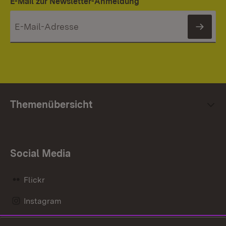
E-Mail zur Newsletter-Anmeldung
News
Themenübersicht
Social Media
Flickr
Instagram
LinkedIn