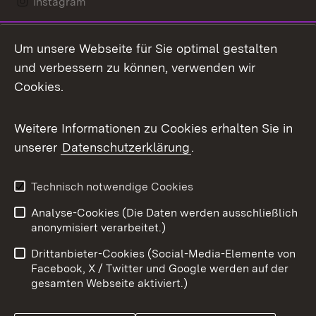
Instagram
LinkedIn
Um unsere Webseite für Sie optimal gestalten
Mastodon
und verbessern zu können, verwenden wir
Cookies.
Messenger
Social Wall
Weitere Informationen zu Cookies erhalten Sie in
unserer
Datenschutzerklärung
.
X / Twitter
Youtube
Technisch notwendige Cookies
Analyse-Cookies (Die Daten werden ausschließlich
Zum 
anonymisiert verarbeitet.)
Impressum
Kontakt
Drittanbieter-Cookies (Social-Media-Elemente von
Benutzungshinweise
Barrierefreiheit
Facebook, X / Twitter und Google werden auf der
gesamten Webseite aktiviert.)
Datenschutz
Cookies