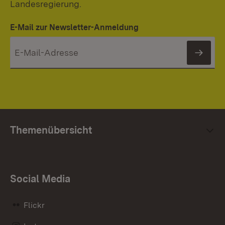
Landesregierung.
E-Mail zur Newsletter-Anmeldung
News
Themenübersicht
Social Media
Flickr