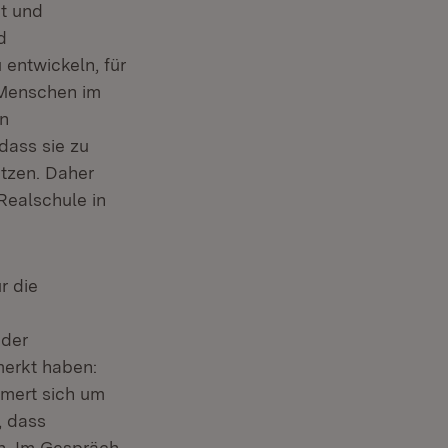
t und
d
 entwickeln, für
n Menschen im
on
dass sie zu
etzen. Daher
Realschule in
r die
 der
merkt haben:
mert sich um
, dass
nn. Im Gespräch