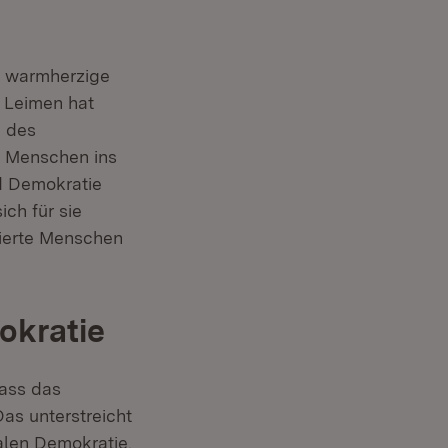
h warmherzige
 Leimen hat
h des
n Menschen ins
nd Demokratie
ch für sie
gierte Menschen
okratie
dass das
as unterstreicht
alen Demokratie.