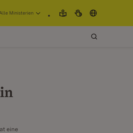
 in neuem Fenster)
Alle Ministerien
in
at eine