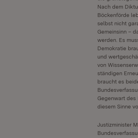
Nach dem Diktu
Böckenförde lebt
selbst nicht ga
Gemeinsinn – d
werden. Es muss
Demokratie brau
und wertgeschät
von Wissenserwe
ständigen Erne
braucht es beid
Bundesverfassun
Gegenwart des B
diesem Sinne vo
Justizminister 
Bundesverfassun