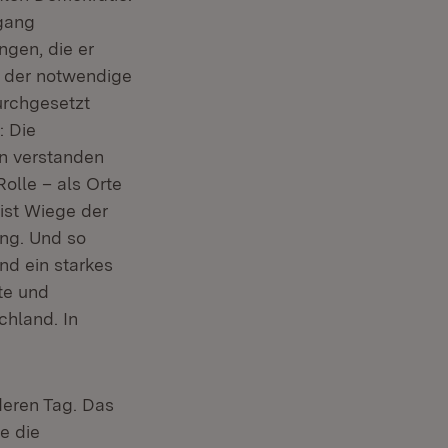
gang
ngen, die er
, der notwendige
urchgesetzt
: Die
n verstanden
olle – als Orte
ist Wiege der
ng. Und so
nd ein starkes
te und
chland. In
deren Tag. Das
e die