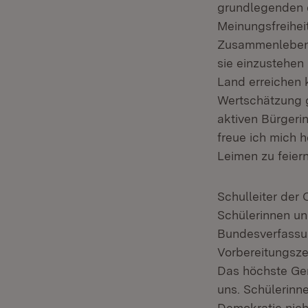
grundlegenden d
Meinungsfreiheit
Zusammenleben. S
sie einzustehen
Land erreichen 
Wertschätzung g
aktiven Bürgeri
freue ich mich 
Leimen zu feiern
Schulleiter der 
Schülerinnen un
Bundesverfassun
Vorbereitungsze
Das höchste Ge
uns. Schülerinn
Demokratie nich