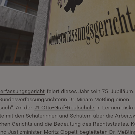
(Öffnet in neuem Fenster)
erfassungsgericht
feiert dieses Jahr sein 75. Jubiläum
undesverfassungsrichterin Dr. Miriam Meßling einen
Extern:
(Öffnet in neuem
such“: An der
Otto-Graf-Realschule
in Leimen diskut
te mit den Schülerinnen und Schülern über die Arbeits
hen Gerichts und die Bedeutung des Rechtsstaates. Ku
nd Justizminister
Moritz Oppelt
begleiteten Dr. Meßling