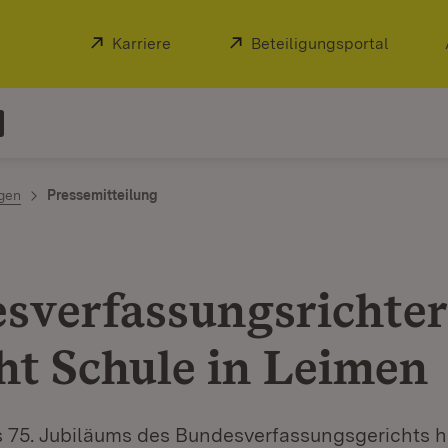
Extern:
Karriere
(Öffnet in neuem Fenster)
Extern:
Beteiligungsportal
(Öffnet
ngen
Pressemitteilung
sverfassungsrichter
ht Schule in Leimen
s 75. Jubiläums des Bundesverfassungsgerichts h