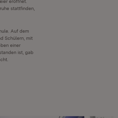
er eröffnet.
uhe stattfinden,
chule. Auf dem
d Schülern, mit
eben einer
net in neuem Fenster)
tanden ist, gab
cht.