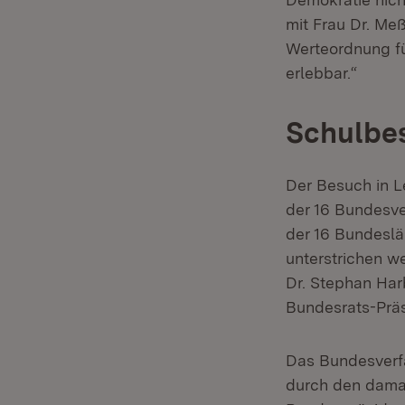
mit Frau Dr. Me
Werteordnung fü
erlebbar.“
Schulbes
Der Besuch in L
der 16 Bundesve
der 16 Bundeslä
unterstrichen w
Dr. Stephan Har
Bundesrats-Präs
Das Bundesverfa
durch den dama