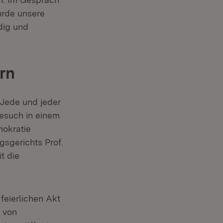
urde unsere
dig und
rn
 Jede und jeder
besuch in einem
mokratie
sgerichts Prof.
t die
eierlichen Akt
 von