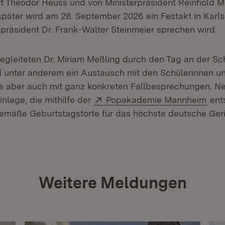
 Theodor Heuss und von Ministerpräsident Reinhold Mei
später wird am 28. September 2026 ein Festakt in Karlsr
räsident Dr. Frank-Walter Steinmeier sprechen wird.
begleiteten Dr. Miriam Meßling durch den Tag an der S
unter anderem ein Austausch mit den Schülerinnen un
e aber auch mit ganz konkreten Fallbesprechungen. N
Extern:
(Öff
nlage, die mithilfe der
Popakademie Mannheim
ents
emäße Geburtstagstorte für das höchste deutsche Geri
Weitere Meldungen