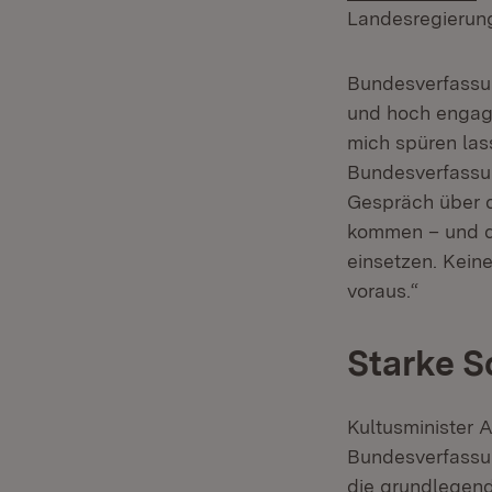
Landesregierun
Bundesverfassun
und hoch engagi
mich spüren las
Bundesverfassun
Gespräch über
kommen – und da
einsetzen. Kein
voraus.“
Starke S
Kultusminister 
Bundesverfassun
die grundlegend