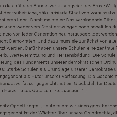
m des früheren Bundesverfassungsrichters Ernst-Wolf
 der freiheitliche, säkularisierte Staat von Voraussetzu
rantieren kann. Damit meinte er: Das verbindende Ethos
as kann weder vom Staat erzwungen noch hoheitlich d
 also von jeder Generation neu herausgebildet werden
cht Demokraten. Und dazu muss sie zunächst von alle
zt werden. Dafür haben unsere Schulen eine zentrale R
rb, Wertevermittlung und Herzensbildung. Die Schule 
uerung des Fundaments unserer demokratischen Ordnu
es: Starke Schulen als Grundlage unserer Demokratie u
gsgericht als Hüter unserer Verfassung. Die Geschich
undesverfassungsgerichts ist ein Glücksfall für Deuts
n Herzen alles Gute zum 75. Jubiläum.“
Moritz Oppelt sagte: „Heute feiern wir einen ganz beson
gsgericht ist der Wächter über unsere Grundrechte, di