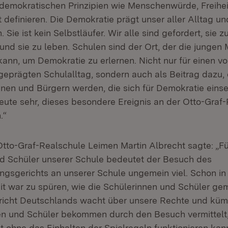
emokratischen Prinzipien wie Menschenwürde, Freihei
 definieren. Die Demokratie prägt unser aller Alltag un
ie ist kein Selbstläufer. Wir alle sind gefordert, sie zu
 und sie zu leben. Schulen sind der Ort, der die junge
kann, um Demokratie zu erlernen. Nicht nur für einen v
eprägten Schulalltag, sondern auch als Beitrag dazu, 
nnen und Bürgern werden, die sich für Demokratie eins
heute sehr, dieses besondere Ereignis an der Otto-Graf-
.“
Otto-Graf-Realschule Leimen Martin Albrecht sagte: „Fü
d Schüler unserer Schule bedeutet der Besuch des
gsgerichts an unserer Schule ungemein viel. Schon in
it war zu spüren, wie die Schülerinnen und Schüler ge
richt Deutschlands wacht über unsere Rechte und küm
en und Schüler bekommen durch den Besuch vermittelt
t ohne das Einhalten der Spielregeln funktionieren ka