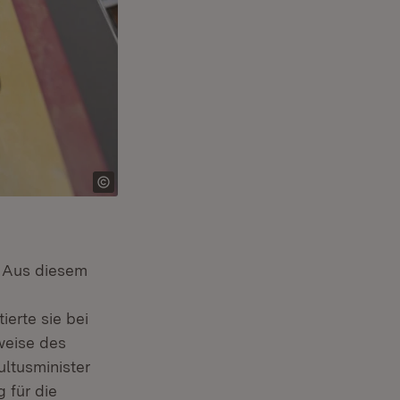
. Aus diesem
 Fenster)
ierte sie bei
weise des
ltusminister
 für die