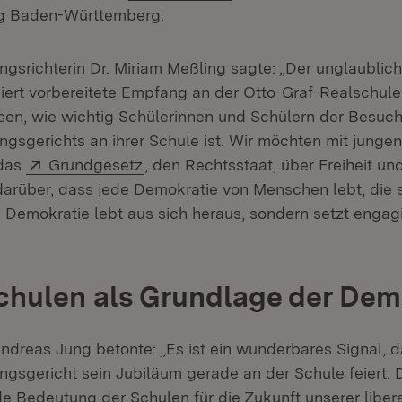
g Baden-Württemberg.
gsrichterin Dr. Miriam Meßling sagte: „Der unglaublic
ert vorbereitete Empfang an der Otto-Graf-Realschule
sen, wie wichtig Schülerinnen und Schülern der Besuc
gsgerichts an ihrer Schule ist. Wir möchten mit junge
Extern:
(Öffnet in neuem Fenster)
 das
Grundgesetz
, den Rechtsstaat, über Freiheit u
rüber, dass jede Demokratie von Menschen lebt, die si
e Demokratie lebt aus sich heraus, sondern setzt enga
chulen als Grundlage der Dem
Andreas Jung betonte: „Es ist ein wunderbares Signal, 
gsgericht sein Jubiläum gerade an der Schule feiert. D
e Bedeutung der Schulen für die Zukunft unserer liber