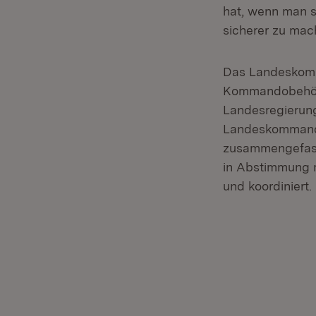
hat, wenn man s
sicherer zu mac
Das Landeskomma
Kommandobehörd
Landesregierung
Landeskommand
zusammengefasst
in Abstimmung m
und koordiniert.