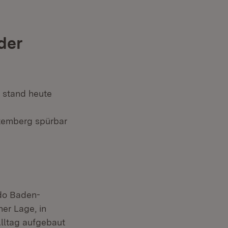
der
 stand heute
emberg spürbar
do Baden-
er Lage, in
Alltag aufgebaut