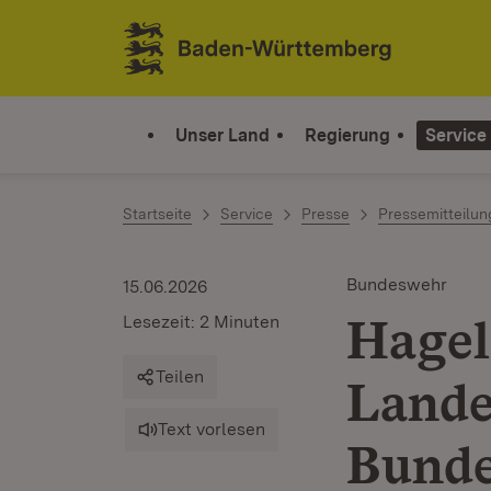
Zum Inhalt springen
Link zur Startseite
Unser Land
Regierung
Service
Startseite
Service
Presse
Pressemitteilu
Bundeswehr
15.06.2026
Hagel
Lesezeit: 2 Minuten
Teilen
Land
Text vorlesen
Bund