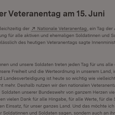
er Veteranentag am 15. Juni
Extern:
(Öffnet in ne
gleichzeitig der
Nationale Veteranentag
, ein Tag de
ng für alle aktiven und ehemaligen Soldatinnen und S
fnet in neuem Fenster)
nlässlich des heutigen Veteranentags sagte Innenminis
nen und unsere Soldaten treten jeden Tag für uns alle e
unsere Freiheit und die Werteordnung in unserem Land, 
 Landesverteidigung ist heute so wichtig wie vielleicht
ht mehr. Deshalb nutzen wir den nationalen Veteranent
d Soldaten unserer Bundeswehr von ganzem Herzen vie
n vielen Dank für alle Hingabe, für alle Werte, für die S
en Einsatz, für unser ganzes Land. Und das möchte ich n
r Soldatinnen und Soldaten sagen, sondern auch an ihr