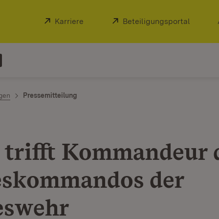
Extern:
Karriere
(Öffnet in neuem Fenster)
Extern:
Beteiligungsportal
(Öffnet
ngen
Pressemitteilung
 trifft Kommandeur 
eskommandos der
eswehr