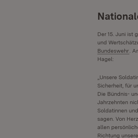
National
Der 15. Juni ist 
und Wertschätzu
(Öf
Bundeswehr
. A
Hagel:
„Unsere Soldatin
Sicherheit, für 
Die Bündnis- und
Jahrzehnten nic
Soldatinnen un
sagen. Von Herze
allen persönlich
Richtung unsere