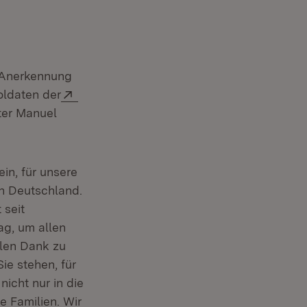
uem Fenster)
r Anerkennung
Extern:
oldaten der
ter Manuel
in, für unsere
in Deutschland.
 seit
ag, um allen
len Dank zu
ie stehen, für
icht nur in die
e Familien. Wir