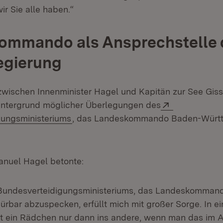
wir Sie alle haben.“
ommando als Ansprechstelle 
egierung
wischen Innenminister Hagel und Kapitän zur See Giss
Extern:
intergrund möglicher Überlegungen des
(Öffnet in neuem Fenster)
gungsministeriums
, das Landeskommando Baden-Württ
anuel Hagel betonte:
 Bundesverteidigungsministeriums, das Landeskomman
rbar abzuspecken, erfüllt mich mit großer Sorge. In ein
eift ein Rädchen nur dann ins andere, wenn man das im 