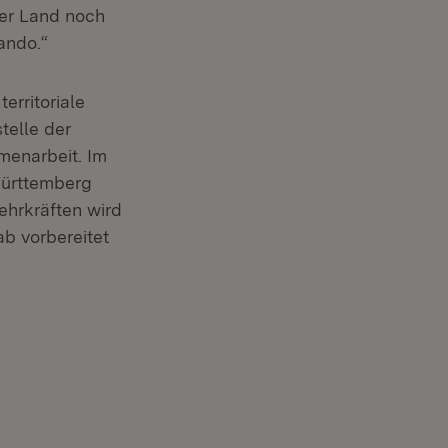
ser Land noch
ando.“
rritoriale
elle der
menarbeit. Im
ürttemberg
ehrkräften wird
b vorbereitet