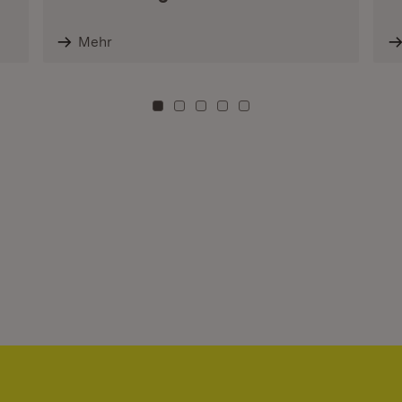
Mehr
Zu Kachel: 0
Zu Kachel: 3
Zu Kachel: 6
Zu Kachel: 9
Zu Kachel: 12