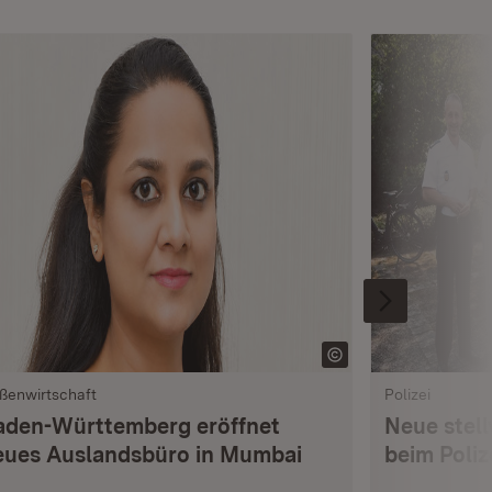
ßenwirtschaft
Polizei
aden-Württemberg eröffnet
Neue stell
eues Auslandsbüro in Mumbai
beim Poli