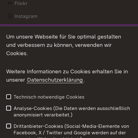
Flickr
Instagram
LinkedIn
Um unsere Webseite für Sie optimal gestalten
Mastodon
und verbessern zu können, verwenden wir
Cookies.
Messenger
Social Wall
Weitere Informationen zu Cookies erhalten Sie in
unserer
Datenschutzerklärung
.
X / Twitter
Youtube
Technisch notwendige Cookies
Analyse-Cookies (Die Daten werden ausschließlich
Zum 
anonymisiert verarbeitet.)
Impressum
Kontakt
Drittanbieter-Cookies (Social-Media-Elemente von
Benutzungshinweise
Barrierefreiheit
Facebook, X / Twitter und Google werden auf der