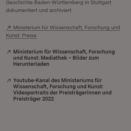
Geschichte Baden-Württemberg in Stuttgart
dokumentiert und archiviert.
Extern:
Ministerium für Wissenschaft, Forschung und
(Öffnet in neuem Fenster)
Kunst: Preise
Extern:
Ministerium für Wissenschaft, Forschung
und Kunst: Mediathek – Bilder zum
Herunterladen
(Öffnet in neuem Fenster)
Extern:
Youtube-Kanal des Ministeriums für
Wissenschaft, Forschung und Kunst:
Videoportraits der Preisträgerinnen und
Preisträger 2022
(Öffnet in neuem Fenster)