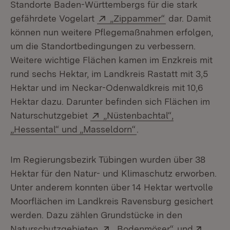
Standorte Baden-Württembergs für die stark
Extern:
(Öffnet in neue
gefährdete Vogelart
„Zippammer“
dar. Damit
können nun weitere Pflegemaßnahmen erfolgen,
um die Standortbedingungen zu verbessern.
Weitere wichtige Flächen kamen im Enzkreis mit
rund sechs Hektar, im Landkreis Rastatt mit 3,5
Hektar und im Neckar-Odenwaldkreis mit 10,6
Hektar dazu. Darunter befinden sich Flächen im
Extern:
Naturschutzgebiet
„Nüstenbachtal“,
(Öffnet in neuem Fens
„Hessental“ und „Masseldorn“
.
Im Regierungsbezirk Tübingen wurden über 38
Hektar für den Natur- und Klimaschutz erworben.
Unter anderem konnten über 14 Hektar wertvolle
Moorflächen im Landkreis Ravensburg gesichert
werden. Dazu zählen Grundstücke in den
Extern:
(Öffnet in ne
Exter
Naturschutzgebieten
„Bodenmöser“
und