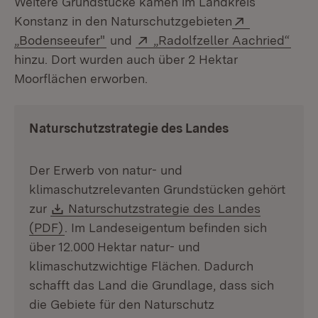
Weitere Grundstücke kamen im Landkreis
Extern:
Konstanz in den Naturschutzgebieten
(Öffnet in neuem Fenster)
Extern:
(Öff
„Bodenseeufer"
und
„Radolfzeller Aachried“
hinzu. Dort wurden auch über 2 Hektar
Moorflächen erworben.
Naturschutzstrategie des Landes
Der Erwerb von natur- und
klimaschutzrelevanten Grundstücken gehört
Download:
zur
Naturschutzstrategie des Landes
(Öffnet in neuem Fenster)
(PDF)
. Im Landeseigentum befinden sich
über 12.000
Hektar natur- und
klimaschutzwichtige Flächen. Dadurch
schafft das Land die Grundlage, dass sich
die Gebiete für den Naturschutz