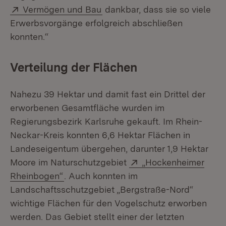
Extern:
(Öffnet in neuem Fenster)
Vermögen und Bau
dankbar, dass sie so viele
Erwerbsvorgänge erfolgreich abschließen
konnten.“
Verteilung der Flächen
Nahezu 39 Hektar und damit fast ein Drittel der
erworbenen Gesamtfläche wurden im
Regierungsbezirk Karlsruhe gekauft. Im Rhein-
Neckar-Kreis konnten 6,6 Hektar Flächen in
Landeseigentum übergehen, darunter 1,9 Hektar
Extern:
Moore im Naturschutzgebiet
„Hockenheimer
(Öffnet in neuem Fenster)
Rheinbogen“
. Auch konnten im
Landschaftsschutzgebiet „Bergstraße-Nord“
wichtige Flächen für den Vogelschutz erworben
werden. Das Gebiet stellt einer der letzten