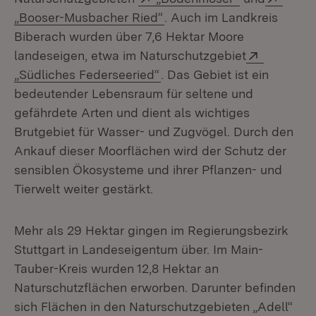
(Öffnet in neuem Fenster)
„Booser-Musbacher Ried“
. Auch im Landkreis
Biberach wurden über 7,6 Hektar Moore
Extern:
landeseigen, etwa im Naturschutzgebiet
(Öffnet in neuem Fenster)
„Südliches Federseeried“
. Das Gebiet ist ein
bedeutender Lebensraum für seltene und
gefährdete Arten und dient als wichtiges
Brutgebiet für Wasser- und Zugvögel. Durch den
Ankauf dieser Moorflächen wird der Schutz der
sensiblen Ökosysteme und ihrer Pflanzen- und
Tierwelt weiter gestärkt.
Mehr als 29 Hektar gingen im Regierungsbezirk
Stuttgart in Landeseigentum über. Im Main-
Tauber-Kreis wurden 12,8 Hektar an
Naturschutzflächen erworben. Darunter befinden
sich Flächen in den Naturschutzgebieten „Adell“