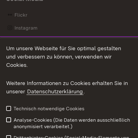
Flickr
Instagram
LinkedIn
Um unsere Webseite für Sie optimal gestalten
Mastodon
und verbessern zu können, verwenden wir
Cookies.
Messenger
Social Wall
Weitere Informationen zu Cookies erhalten Sie in
unserer
Datenschutzerklärung
.
X / Twitter
Youtube
Technisch notwendige Cookies
Analyse-Cookies (Die Daten werden ausschließlich
Zum 
anonymisiert verarbeitet.)
Impressum
Kontakt
Drittanbieter-Cookies (Social-Media-Elemente von