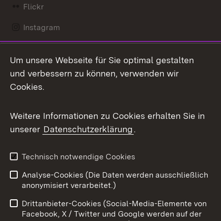
Flickr
Instagram
LinkedIn
Um unsere Webseite für Sie optimal gestalten
Mastodon
und verbessern zu können, verwenden wir
Cookies.
Messenger
Social Wall
Weitere Informationen zu Cookies erhalten Sie in
unserer
Datenschutzerklärung
.
X / Twitter
Youtube
Technisch notwendige Cookies
Analyse-Cookies (Die Daten werden ausschließlich
Zum 
anonymisiert verarbeitet.)
Impressum
Kontakt
Drittanbieter-Cookies (Social-Media-Elemente von
Benutzungshinweise
Barrierefreiheit
Facebook, X / Twitter und Google werden auf der