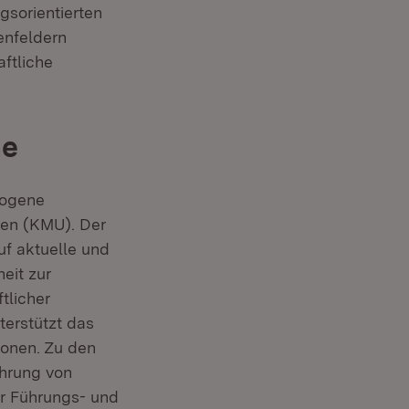
sorientierten
enfeldern
ftliche
he
zogene
men (KMU). Der
uf aktuelle und
eit zur
tlicher
terstützt das
ionen. Zu den
ührung von
ür Führungs- und