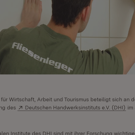
für Wirtschaft, Arbeit und Tourismus beteiligt sich an d
Extern:
(Öf
ung des
Deutschen Handwerksinstituts e.V. (DHI)
im 
alen Institute des DHI sind mit ihrer Forschung wichtige