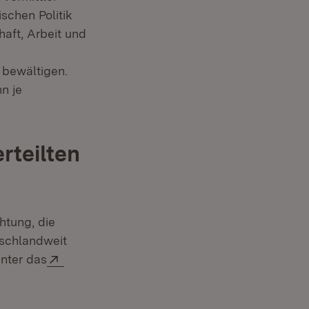
schen Politik
haft, Arbeit und
t in neuem Fenster)
ern:
bewältigen.
n je
rteilten
htung, die
tschlandweit
Extern:
unter das