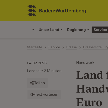
Zum Inhalt springen
Link zur Startseite
Unser Land
Regierung
Service
Startseite
Service
Presse
Pressemitteilu
Handwerk
04.02.2026
Land 
Lesezeit: 2 Minuten
Teilen
Handw
Text vorlesen
Euro