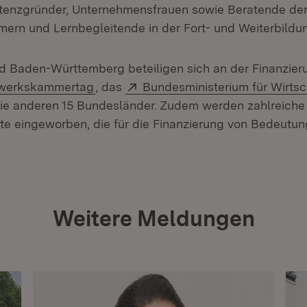
stenzgründer, Unternehmensfrauen sowie Beratende de
rn und Lernbegleitende in der Fort- und Weiterbildu
 Baden-Württemberg beteiligen sich an der Finanzier
(Öffnet in neuem Fenster)
Extern:
werkskammertag
, das
Bundesministerium für Wirtsc
in neuem Fenster)
ie anderen 15 Bundesländer. Zudem werden zahlreiche
kte eingeworben, die für die Finanzierung von Bedeutun
Weitere Meldungen