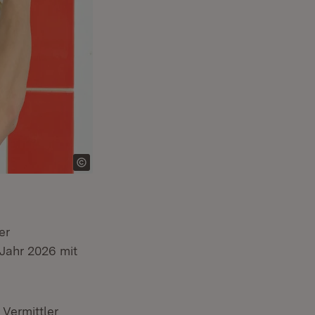
er
fnet in neuem Fenster)
Jahr 2026 mit
 Vermittler