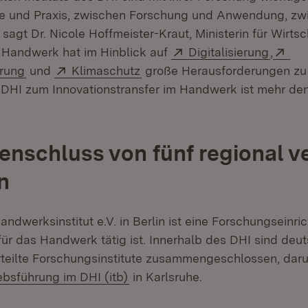
e und Praxis, zwischen Forschung und Anwendung, zwi
 sagt Dr. Nicole Hoffmeister-Kraut, Ministerin für Wirtsc
Extern:
(Öffne
Ext
 Handwerk hat im Hinblick auf
Digitalisierung
,
(Öffnet in neuem Fenster)
Extern:
(Öffnet in neuem Fenster)
erung
und
Klimaschutz
große Herausforderungen zu 
 DHI zum Innovationstransfer im Handwerk ist mehr den
schluss von fünf regional ve
n
dwerksinstitut e.V. in Berlin ist eine Forschungseinric
 für das Handwerk tätig ist. Innerhalb des DHI sind deu
erteilte Forschungsinstitute zusammengeschlossen, dar
(Öffnet in neuem Fenster)
iebsführung im DHI (itb)
in Karlsruhe.