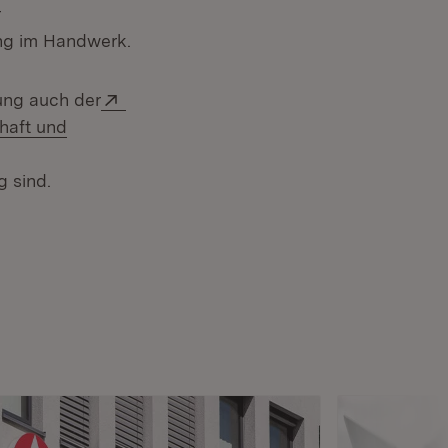
r
ng im Handwerk.
Extern:
ung auch der
haft und
g sind.