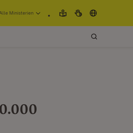
 in neuem Fenster)
Alle Ministerien
40.000