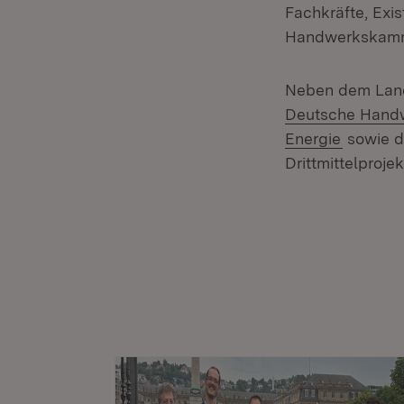
Fachkräfte, Exi
Handwerkskamme
Neben dem Land
Deutsche Hand
(Öffnet 
Energie
sowie d
Drittmittelproje