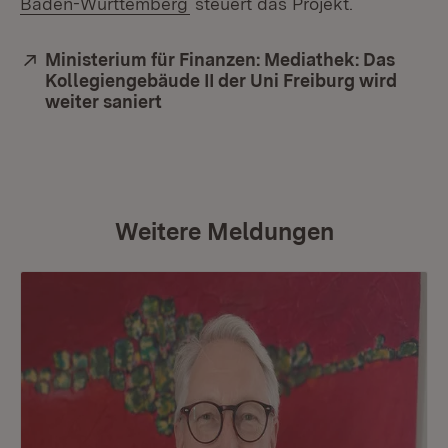
(Öffnet in neuem Fenster)
Baden-Württemberg
steuert das Projekt.
Extern:
Ministerium für Finanzen: Mediathek: Das
Kollegiengebäude II der Uni Freiburg wird
weiter saniert
(Öffnet in neuem Fenster)
Weitere Meldungen