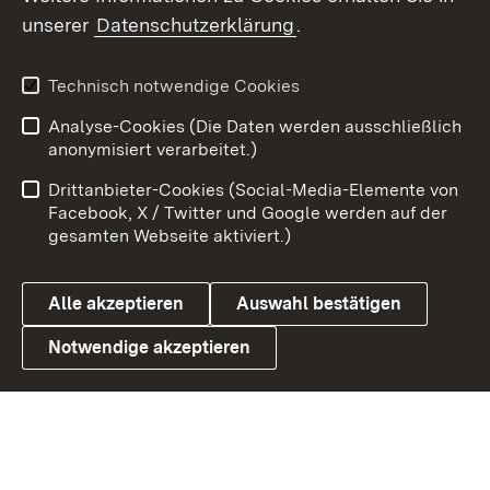
unserer
Datenschutzerklärung
.
X / Twitter
Youtube
Technisch notwendige Cookies
Analyse-Cookies (Die Daten werden ausschließlich
Zum 
anonymisiert verarbeitet.)
Impressum
Kontakt
Drittanbieter-Cookies (Social-Media-Elemente von
Benutzungshinweise
Barrierefreiheit
Facebook, X / Twitter und Google werden auf der
gesamten Webseite aktiviert.)
Datenschutz
Cookies
Alle akzeptieren
Auswahl bestätigen
Notwendige akzeptieren
Link zum Landesportal