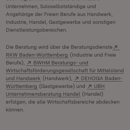
Unternehmen, Soloselbstständige und
Angehörige der Freien Berufe aus Handwerk,
Industrie, Handel, Gastgewerbe und sonstigen
Dienstleistungsbereichen.
Exte
Die Beratung wird über die Beratungsdienste
(Öffnet in neuem Fenster)
RKW Baden-Württemberg
(Industrie und Freie
Extern:
Berufe),
BWHM Beratungs- und
Wirtschaftsförderungsgesellschaft für Mittelstand
(Öffnet in neuem Fenster)
Extern:
und Handwerk
(Handwerk),
DEHOGA Baden-
(Öffnet in neuem Fenster)
Extern:
Württemberg
(Gastgewerbe) und
UBH
(Öffnet in neuem Fen
Unternehmensberatung Handel
(Handel)
erfolgen, die alle Wirtschaftsbereiche abdecken
können.