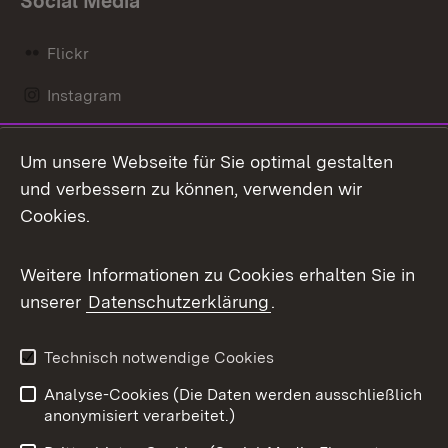
Social Media
Flickr
Instagram
LinkedIn
Um unsere Webseite für Sie optimal gestalten
Mastodon
und verbessern zu können, verwenden wir
Cookies.
Messenger
Social Wall
Weitere Informationen zu Cookies erhalten Sie in
unserer
Datenschutzerklärung
.
X / Twitter
Youtube
Technisch notwendige Cookies
Analyse-Cookies (Die Daten werden ausschließlich
Zum 
anonymisiert verarbeitet.)
Impressum
Kontakt