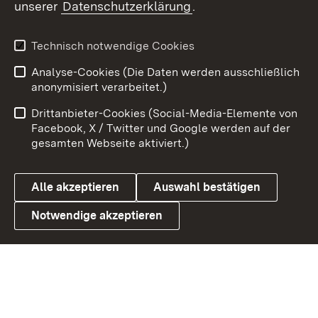
unserer
Datenschutzerklärung
.
X / Twitter
Youtube
Technisch notwendige Cookies
Analyse-Cookies (Die Daten werden ausschließlich
Zum 
anonymisiert verarbeitet.)
Impressum
Kontakt
Drittanbieter-Cookies (Social-Media-Elemente von
Benutzungshinweise
Barrierefreiheit
Facebook, X / Twitter und Google werden auf der
gesamten Webseite aktiviert.)
Datenschutz
Cookies
Alle akzeptieren
Auswahl bestätigen
Notwendige akzeptieren
Link zum Landesportal