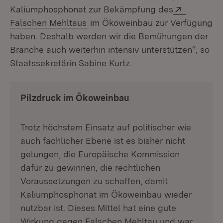
Extern:
Kaliumphosphonat zur Bekämpfung des
(Öffnet in neuem Fenster)
Falschen Mehltaus
im Ökoweinbau zur Verfügung
haben. Deshalb werden wir die Bemühungen der
Branche auch weiterhin intensiv unterstützen“, so
Staatssekretärin Sabine Kurtz.
Pilzdruck im Ökoweinbau
Trotz höchstem Einsatz auf politischer wie
auch fachlicher Ebene ist es bisher nicht
gelungen, die Europäische Kommission
dafür zu gewinnen, die rechtlichen
Voraussetzungen zu schaffen, damit
Kaliumphosphonat im Ökoweinbau wieder
nutzbar ist. Dieses Mittel hat eine gute
Wirkung gegen Falschen Mehltau und war