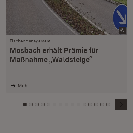
Flächenmanagement
Mosbach erhält Prämie für
Maßnahme „Waldsteige“
Mehr
Zu Kachel: 0
Zu Kachel: 1
Zu Kachel: 2
Zu Kachel: 3
Zu Kachel: 4
Zu Kachel: 5
Zu Kachel: 6
Zu Kachel: 7
Zu Kachel: 8
Zu Kachel: 9
Zu Kachel: 10
Zu Kachel: 11
Zu Kachel: 12
Zu Kachel: 1
Zu Kachel