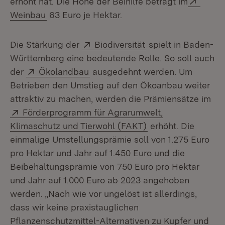
erhöht hat. Die Höhe der Beihilfe beträgt im
(Öffnet in neuem Fenster)
Weinbau
63 Euro je Hektar.
Extern:
(Öffnet in neuem F
Die Stärkung der
Biodiversität
spielt in Baden-
Württemberg eine bedeutende Rolle. So soll auch
Extern:
(Öffnet in neuem Fenster)
der
Ökolandbau
ausgedehnt werden. Um
Betrieben den Umstieg auf den Ökoanbau weiter
attraktiv zu machen, werden die Prämiensätze im
Extern:
Förderprogramm für Agrarumwelt,
(Öffnet in neuem F
Klimaschutz und Tierwohl (FAKT)
erhöht. Die
einmalige Umstellungsprämie soll von 1.275 Euro
pro Hektar und Jahr auf 1.450 Euro und die
Beibehaltungsprämie von 750 Euro pro Hektar
und Jahr auf 1.000 Euro ab 2023 angehoben
werden. „Nach wie vor ungelöst ist allerdings,
dass wir keine praxistauglichen
Pflanzenschutzmittel-Alternativen zu Kupfer und