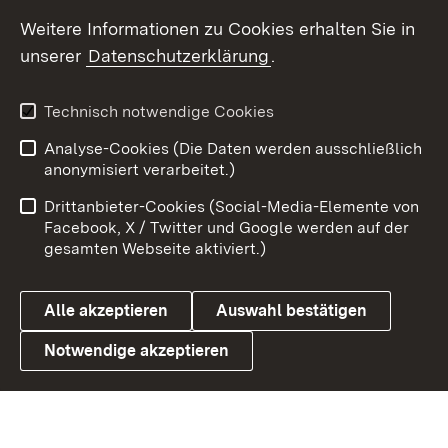
Social Wall
Weitere Informationen zu Cookies erhalten Sie in
unserer
Datenschutzerklärung
.
X / Twitter
Youtube
Technisch notwendige Cookies
Analyse-Cookies (Die Daten werden ausschließlich
Zum 
anonymisiert verarbeitet.)
Impressum
Kontakt
Drittanbieter-Cookies (Social-Media-Elemente von
Benutzungshinweise
Barrierefreiheit
Facebook, X / Twitter und Google werden auf der
gesamten Webseite aktiviert.)
Datenschutz
Cookies
Alle akzeptieren
Auswahl bestätigen
Notwendige akzeptieren
Link zum Landesportal