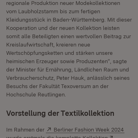
regionale Produktion neuer Modekollektionen
vom Laubholzstamm bis zum fertigen
Kleidungsstück in Baden-Württemberg. Mit dieser
Kooperation und der neuen Kollektion leisten
somit alle Beteiligten einen wertvollen Beitrag zur
Kreislaufwirtschaft, kreieren neue
Wertschöpfungsketten und stärken unsere
heimischen Erzeuger sowie Produzenten“, sagte
der Minister für Ernährung, Ländlichen Raum und
Verbraucherschutz, Peter Hauk, anlässlich seines
Besuchs der Fakultät Texoversum an der
Hochschule Reutlingen.
Vorstellung der Textilkollektion
Extern:
(Öffn
Im Rahmen der
Berliner Fashion Week 2024
Extern:
wurde erstmals die komplette Kollektion