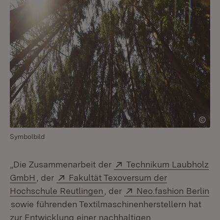
Symbolbild
Extern:
„Die Zusammenarbeit der
Technikum Laubholz
(Öffnet in neuem Fenster)
Extern:
GmbH
, der
Fakultät Texoversum der
(Öffnet in neuem Fenster)
Extern:
Hochschule Reutlingen
, der
Neo.fashion Berlin
(Öffnet in neuem Fenster)
sowie führenden Textilmaschinenherstellern hat
zur Entwicklung einer nachhaltigen