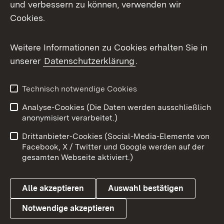
und verbessern zu können, verwenden wir
Cookies.
Messenger
Social Wall
Weitere Informationen zu Cookies erhalten Sie in
unserer
Datenschutzerklärung
.
X / Twitter
Youtube
Technisch notwendige Cookies
Analyse-Cookies (Die Daten werden ausschließlich
Zum 
anonymisiert verarbeitet.)
Impressum
Kontakt
Drittanbieter-Cookies (Social-Media-Elemente von
Benutzungshinweise
Barrierefreiheit
Facebook, X / Twitter und Google werden auf der
gesamten Webseite aktiviert.)
Datenschutz
Cookies
Alle akzeptieren
Auswahl bestätigen
Notwendige akzeptieren
Link zum Landesportal