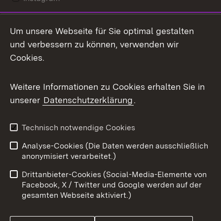
LinkedIn
Um unsere Webseite für Sie optimal gestalten
Mastodon
und verbessern zu können, verwenden wir
Cookies.
Messenger
Social Wall
Weitere Informationen zu Cookies erhalten Sie in
unserer
Datenschutzerklärung
.
X / Twitter
Youtube
Technisch notwendige Cookies
Analyse-Cookies (Die Daten werden ausschließlich
Zum 
anonymisiert verarbeitet.)
Impressum
Kontakt
Drittanbieter-Cookies (Social-Media-Elemente von
Benutzungshinweise
Barrierefreiheit
Facebook, X / Twitter und Google werden auf der
gesamten Webseite aktiviert.)
Datenschutz
Cookies