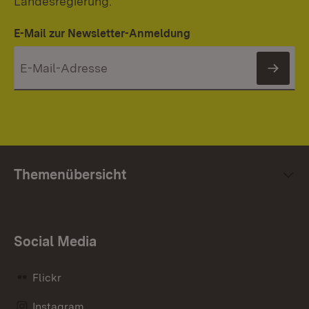
Landesregierung.
E-Mail zur Newsletter-Anmeldung
News
Themenübersicht
Social Media
Flickr
Instagram