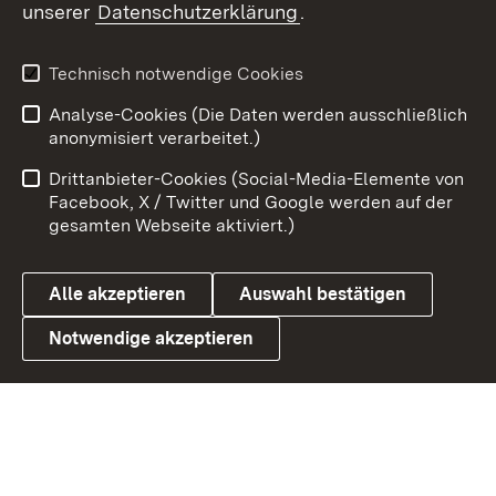
unserer
Datenschutzerklärung
.
X / Twitter
Youtube
Technisch notwendige Cookies
Analyse-Cookies (Die Daten werden ausschließlich
Zum 
anonymisiert verarbeitet.)
Impressum
Kontakt
Drittanbieter-Cookies (Social-Media-Elemente von
Benutzungshinweise
Barrierefreiheit
Facebook, X / Twitter und Google werden auf der
gesamten Webseite aktiviert.)
Datenschutz
Cookies
Alle akzeptieren
Auswahl bestätigen
Notwendige akzeptieren
Link zum Landesportal