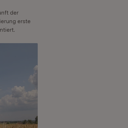
nft der
ierung erste
tiert.