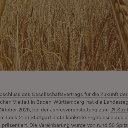
bschluss des Gesellschaftsvertrags für die Zukunft der
schen Vielfalt in Baden-Württemberg
hat die Landesre
Exte
Oktober 2025, bei der Jahresveranstaltung zum
Stra
Öffnet in neuem Fenster)
im Look 21 in Stuttgart erste konkrete Ergebnisse aus
räsentiert. Die Vereinbarung wurde von rund 50 Spitz