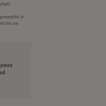
chaft,
rarpolitik in
tz bis zur
genes
nd