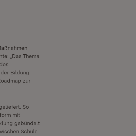
 Maßnahmen
onte: „Das Thema
ndes
 der Bildung
 Roadmap zur
eliefert. So
tform mit
klung gebündelt
zwischen Schule