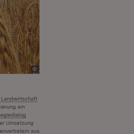
 Landwirtschaft
gierung am
rn:
tegiedialog
 der Umsetzung
envertretern aus