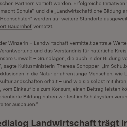
chen Partnern vertieft werden. Erfolgreiche Initiativen
(Öffnet in neuem Fenster)
 macht Schule“
und die „Landwirtschaftliche Bildung a
ochschulen“ werden auf weitere Standorte ausgeweit
rn:
(Öffnet in neuem Fenster)
ort Bauernhof
vernetzt.
der Winzerin – Landwirtschaft vermittelt zentrale Werte
 Verantwortung und das Verständnis für natürliche Kreis
 unsere Umwelt – Grundlagen, die auch in der Bildung v
, sagte Kultusministerin
Theresa Schopper
. „Im Schul
xklusionen in die Natur erfahren junge Menschen, wie 
ulturlandschaften erhält – und wie sie selbst mit ihren
 vom Einkauf bis zum Konsum, einen Beitrag leisten k
orientierte Bildung haben wir fest im Schulsystem vera
weiter ausbauen.“
edialog Landwirtschaft trägt in