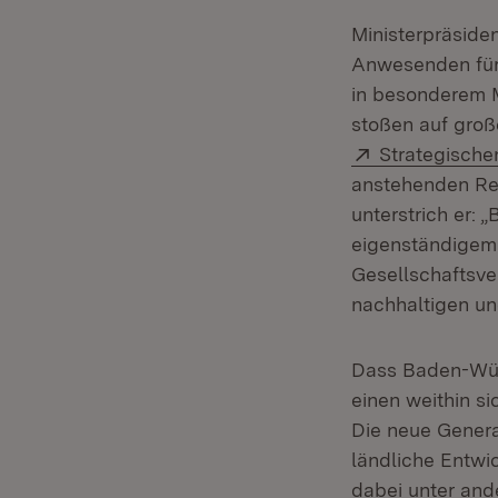
Ministerpräside
Anwesenden für
in besonderem M
stoßen auf groß
Extern:
Strategische
anstehenden R
unterstrich er: 
eigenständigem
Gesellschaftsve
nachhaltigen un
Dass Baden-Wür
einen weithin s
Die neue Genera
ländliche Entwi
dabei unter and