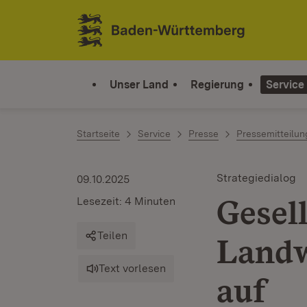
Zum Inhalt springen
Link zur Startseite
Unser Land
Regierung
Service
Startseite
Service
Presse
Pressemitteilu
Strategiedialog
09.10.2025
Gesel
Lesezeit: 4 Minuten
Teilen
Landw
Text vorlesen
auf