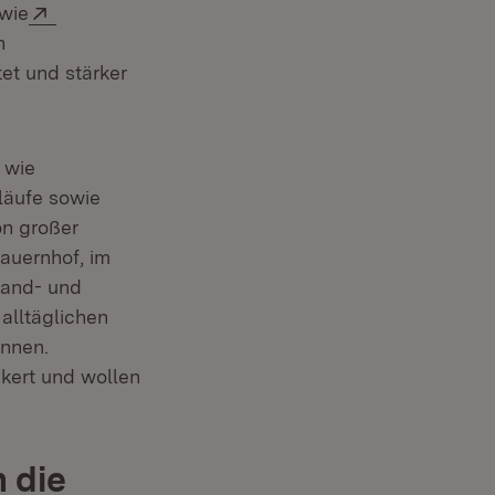
Extern:
 wie
n
et und stärker
 wie
läufe sowie
on großer
bauernhof, im
Land- und
 alltäglichen
önnen.
nkert und wollen
 die