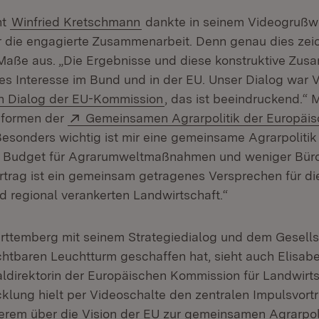
nt
Winfried Kretschmann
dankte in seinem Videogrußwo
 die engagierte Zusammenarbeit. Denn genau dies zei
aße aus. „Die Ergebnisse und diese konstruktive Zus
es Interesse im Bund und in der EU. Unser Dialog war V
(Öffnet in neuem Fenster)
n Dialog der EU-Kommission
, das ist beeindruckend.“ M
Extern:
eformen der
Gemeinsamen Agrarpolitik der Europäis
„Besonders wichtig ist mir eine gemeinsame Agrarpolitik
 Budget für Agrarumweltmaßnahmen und weniger Bürok
rtrag ist ein gemeinsam getragenes Versprechen für die
d regional verankerten Landwirtschaft.“
ttemberg mit seinem Strategiedialog und dem Gesells
ichtbaren Leuchtturm geschaffen hat, sieht auch Elisab
ldirektorin der Europäischen Kommission für Landwirt
cklung hielt per Videoschalte den zentralen Impulsvort
erem über die Vision der EU zur gemeinsamen Agrarpoli