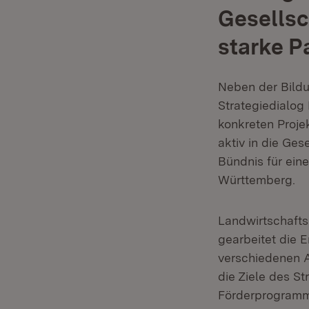
Gesells
starke P
Neben der Bildu
Strategiedialog
konkreten Proje
aktiv in die Ges
Bündnis für ein
Württemberg.
Landwirtschafts
gearbeitet die 
verschiedenen A
die Ziele des S
Förderprogramm