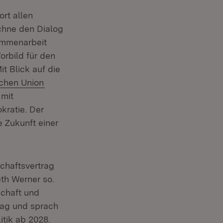
rt allen
chne den Dialog
ammenarbeit
orbild für den
it Blick auf die
(Öffnet in neuem Fenster)
chen Union
 mit
ratie. Der
 Zukunft einer
chaftsvertrag
eth Werner so.
schaft und
rag und sprach
tik ab 2028.