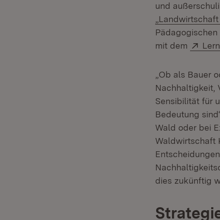
und außerschulis
„Landwirtschaft
Pädagogischen H
Exte
mit dem
Lern
„Ob als Bauer o
Nachhaltigkeit,
Sensibilität für
Bedeutung sind“
Wald oder bei E
Waldwirtschaft K
Entscheidungen,
Nachhaltigkeits
dies zukünftig 
Strategi