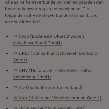
Alle 21 Verkehrsverbünde wurden eingeladen den
Kooperationsvertrag zu unterzeichnen. Die
folgenden elf Verkehrsverbünde nehmen bisher
an der Aktion teil:
Extern:
bodo (Bodensee-Oberschwaben
(Öffnet in neuem Fenste
Verkehrsverbund GmbH)
Extern:
DING (Donau-Iller-Nahverkehrsverbund-
(Öffnet in neuem Fenster)
GmbH)
Extern:
HNV (Heilbronner Hohenloher Haller
(Öffnet in neuem Fenster)
Nahverkehr GmbH)
Extern:
(Öffnet in n
htv (Heidenheimer Tarifverbund)
Extern:
(Öf
KVV (Karlsruher Verkehrsverbund GmbH)
Extern:
(Öffnet in 
OstalbMobil (OstalbMobil GmbH)