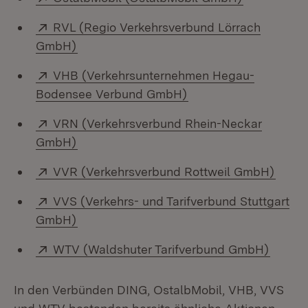
Extern:
RVL (Regio Verkehrsverbund Lörrach
(Öffnet in neuem Fenster)
GmbH)
Extern:
VHB (Verkehrsunternehmen Hegau-
(Öffnet in neuem Fen
Bodensee Verbund GmbH)
Extern:
VRN (Verkehrsverbund Rhein-Neckar
(Öffnet in neuem Fenster)
GmbH)
Extern:
(Öffn
VVR (Verkehrsverbund Rottweil GmbH)
Extern:
VVS (Verkehrs- und Tarifverbund Stuttgart
(Öffnet in neuem Fenster)
GmbH)
Extern:
(Öffne
WTV (Waldshuter Tarifverbund GmbH)
In den Verbünden DING, OstalbMobil, VHB, VVS