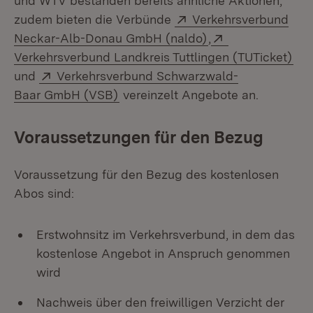
und WTV bestanden bereits ähnliche Aktionen,
Extern:
zudem bieten die Verbünde
Verkehrsverbund
(Öffnet in neuem F
Extern:
Neckar-Alb-Donau GmbH (naldo)
,
(Öf
Verkehrsverbund Landkreis Tuttlingen (TUTicket)
Extern:
und
Verkehrsverbund Schwarzwald-
(Öffnet in neuem Fenster)
Baar GmbH (VSB)
vereinzelt Angebote an.
Voraussetzungen für den Bezug
Voraussetzung für den Bezug des kostenlosen
Abos sind:
Erstwohnsitz im Verkehrsverbund, in dem das
kostenlose Angebot in Anspruch genommen
wird
Nachweis über den freiwilligen Verzicht der