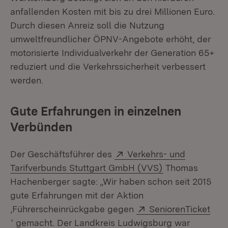
anfallenden Kosten mit bis zu drei Millionen Euro.
Durch diesen Anreiz soll die Nutzung
umweltfreundlicher ÖPNV-Angebote erhöht, der
motorisierte Individualverkehr der Generation 65+
reduziert und die Verkehrssicherheit verbessert
werden.
Gute Erfahrungen in einzelnen
Verbünden
Extern:
Der Geschäftsführer des
Verkehrs- und
(Öffnet in neue
Tarifverbunds Stuttgart GmbH (VVS)
Thomas
Hachenberger sagte: „Wir haben schon seit 2015
gute Erfahrungen mit der Aktion
Extern:
‚Führerscheinrückgabe gegen
SeniorenTicket
(Öffnet in neuem Fenster)
‘ gemacht. Der Landkreis Ludwigsburg war