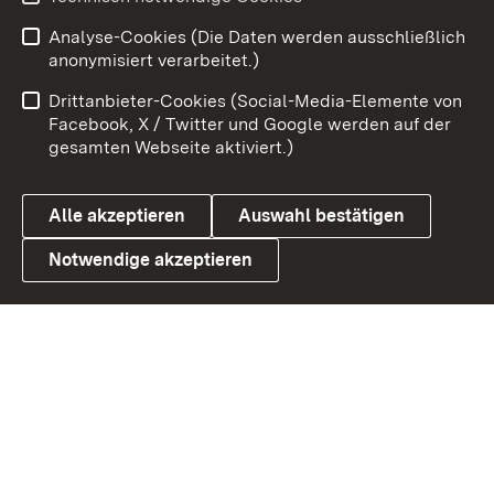
Analyse-Cookies (Die Daten werden ausschließlich
Zum 
anonymisiert verarbeitet.)
Impressum
Kontakt
Drittanbieter-Cookies (Social-Media-Elemente von
Benutzungshinweise
Barrierefreiheit
Facebook, X / Twitter und Google werden auf der
gesamten Webseite aktiviert.)
Datenschutz
Cookies
Alle akzeptieren
Auswahl bestätigen
Notwendige akzeptieren
Link zum Landesportal