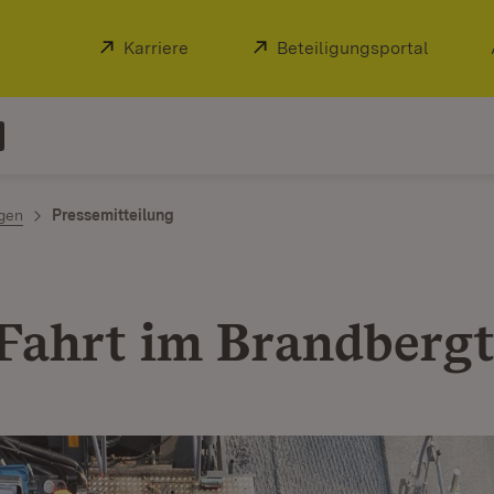
Extern:
Karriere
(Öffnet in neuem Fenster)
Extern:
Beteiligungsportal
(Öffnet
ngen
Pressemitteilung
 Fahrt im Brandberg