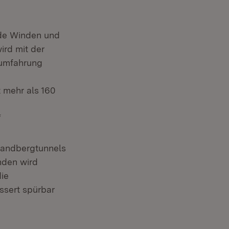
nde Winden und
ird mit der
sumfahrung
 mehr als 160
“
Brandbergtunnels
nden wird
ie
ssert spürbar