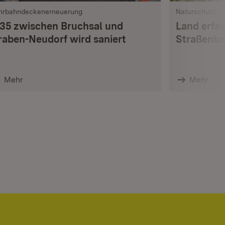
hrbahndeckenerneuerung
Naturschutz
 35 zwischen Bruchsal und
Land erfas
raben-Neudorf wird saniert
Straßenbe
Mehr
Mehr