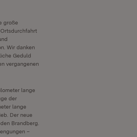
e große
 Ortsdurchfahrt
und
on. Wir danken
liche Geduld
den vergangenen
ilometer lange
uge der
meter lange
ieb. Der neue
h den Brandberg.
prengungen –