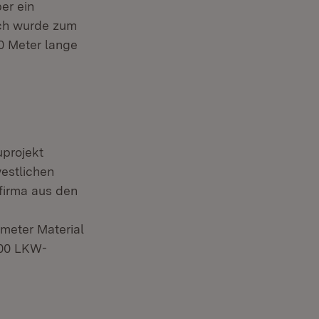
er ein
ich wurde zum
0 Meter lange
projekt
estlichen
firma aus den
meter Material
000 LKW-