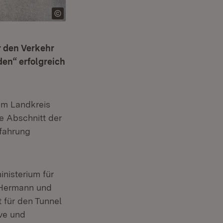
r den Verkehr
en“ erfolgreich
im Landkreis
e Abschnitt der
mfahrung
nisterium für
d Hermann und
 für den Tunnel
ive und