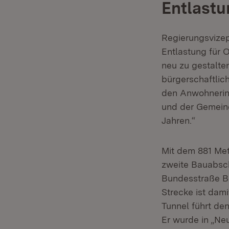
Entlastu
Regierungsvizep
Entlastung für O
neu zu gestalte
bürgerschaftlic
den Anwohnerinn
und der Gemein
Jahren.“
Mit dem 881 Met
zweite Bauabsc
Bundesstraße B 
Strecke ist dam
Tunnel führt de
Er wurde in „Ne