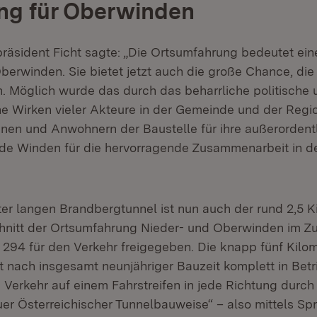
ng für Oberwinden
räsident Ficht sagte: „Die Ortsumfahrung bedeutet ein
berwinden. Sie bietet jetzt auch die große Chance, die
n. Möglich wurde das durch das beharrliche politische 
he Wirken vieler Akteure in der Gemeinde und der Regi
en und Anwohnern der Baustelle für ihre außerordent
de Winden für die hervorragende Zusammenarbeit in 
er langen Brandbergtunnel ist nun auch der rund 2,5 K
hnitt der Ortsumfahrung Nieder- und Oberwinden im Z
294 für den Verkehr freigegeben. Die knapp fünf Kilo
it nach insgesamt neunjähriger Bauzeit komplett in Betr
n Verkehr auf einem Fahrstreifen in jede Richtung durc
uer Österreichischer Tunnelbauweise“ – also mittels S