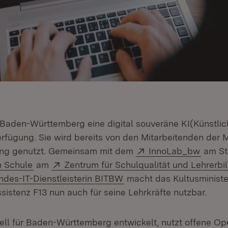
 Baden-Württemberg eine digital souveräne KI(Künstlich
rfügung. Sie wird bereits von den Mitarbeitenden der M
Extern:
(Öffne
ng genutzt. Gemeinsam mit dem
InnoLab_bw
am Sta
Extern:
m Schule
am
Zentrum für Schulqualität und Lehrerbi
tern:
(Öffnet in neuem Fenster
ndes-IT-Dienstleisterin BITBW
macht das Kultusminister
sistenz F13 nun auch für seine Lehrkräfte nutzbar.
ell für Baden-Württemberg entwickelt, nutzt offene O