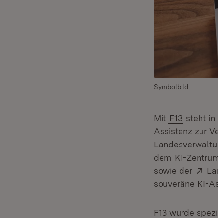
Symbolbild
Mit
F13
steht in
Assistenz zur Ve
Landesverwaltu
dem
KI-Zentru
Ex
sowie der
La
souveräne KI-As
F13 wurde spezi