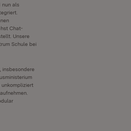
 nun als
ffnet in neuem Fenster)
tegriert.
nnen
chst Chat-
ellt. Unsere
trum Schule bei
t, insbesondere
usministerium
3 unkompliziert
 aufnehmen.
odular