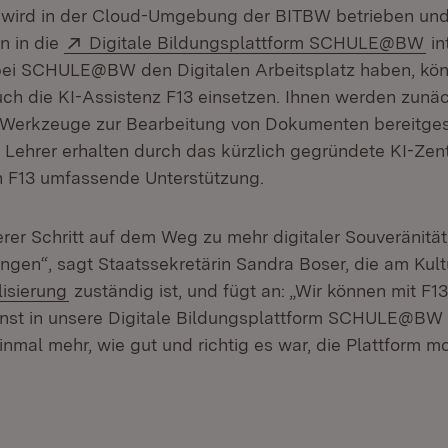
 wird in der Cloud-Umgebung der BITBW betrieben und
Extern:
(Ö
n in die
Digitale Bildungsplattform SCHULE@BW
in
 bei SCHULE@BW den Digitalen Arbeitsplatz haben, kö
h die KI-Assistenz F13 einsetzen. Ihnen werden zunä
Werkzeuge zur Bearbeitung von Dokumenten bereitgest
 Lehrer erhalten durch das kürzlich gegründete KI-Zen
 F13 umfassende Unterstützung.
terer Schritt auf dem Weg zu mehr digitaler Souveränitä
gen“, sagt Staatssekretärin Sandra Boser, die am Kult
:
(Öffnet in neuem Fenster)
lisierung
zuständig ist, und fügt an: „Wir können mit F1
enst in unsere Digitale Bildungsplattform SCHULE@BW
einmal mehr, wie gut und richtig es war, die Plattform m