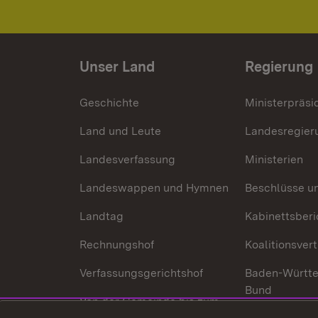
Unser Land
Regierung
Geschichte
Ministerpräsi
Land und Leute
Landesregier
Landesverfassung
Ministerien
Landeswappen und Hymnen
Beschlüsse u
Landtag
Kabinettsberi
Rechnungshof
Koalitionsver
Verfassungsgerichtshof
Baden-Württ
Bund
Von der Gemeinde bis zum