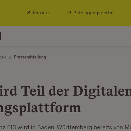
Extern:
Karriere
(Öffnet in neuem Fenster)
Extern:
Beteiligungsportal
(Öffnet
ngen
Pressemitteilung
rd Teil der Digitale
ngsplattform
enz F13 wird in Baden-Württemberg bereits von M