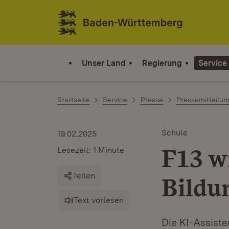
Zum Inhalt springen
Link zur Startseite
Unser Land
Regierung
Service
Startseite
Service
Presse
Pressemitteilu
Schule
19.02.2025
F13 wi
Lesezeit: 1 Minute
Teilen
Bildu
Text vorlesen
Die KI-Assist