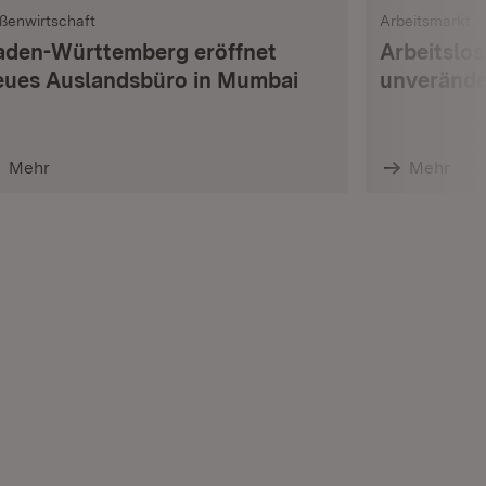
ßenwirtschaft
Arbeitsmarkt
aden-Württemberg eröffnet
Arbeitslo
eues Auslandsbüro in Mumbai
unverände
Mehr
Mehr