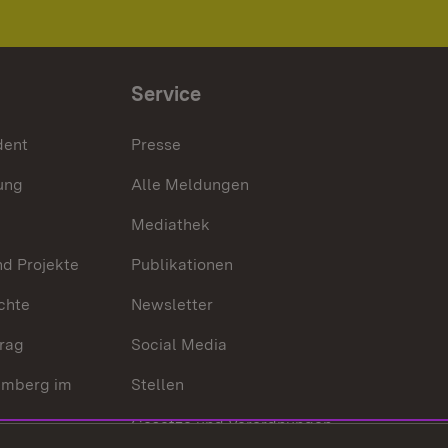
Service
dent
Presse
ung
Alle Meldungen
Mediathek
nd Projekte
Publikationen
chte
Newsletter
trag
Social Media
emberg im
Stellen
Gesetze und Verordnungen