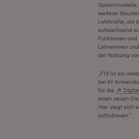
Sprachmodelle,
weiterer Baustei
Lehrkräfte, die
aufwachsend auc
Funktionen und 
Lehrerinnen und
der Nutzung von
„F13 ist ein wei
bei KI-Anwendun
Extern
für die
Digita
einen neuen Di
Hier zeigt sich 
aufzubauen.“