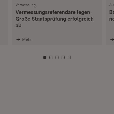
Vermessung
Au
Vermessungsreferendare legen
B
Große Staatsprüfung erfolgreich
n
ab
Mehr
Zu Kachel: 0
Zu Kachel: 3
Zu Kachel: 6
Zu Kachel: 9
Zu Kachel: 12