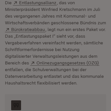
Extern:
(Öffnet in neuem Fenster)
Die
Entlastungsallianz
, das von
Ministerpräsident Winfried Kretschmann im Juli
des vergangenen Jahres mit Kommunal- und
Wirtschaftsverbänden geschlossene Bündnis zum
Extern:
(Öffnet in neuem Fenster)
Bürokratieabbau
, legt nun ein erstes Paket vor.
Das „Entlastungspaket I“ sieht vor, dass
Vergabeverfahren vereinfacht werden, sämtliche
Schriftformerfordernisse bei Nutzung
digitalisierter Verwaltungsleistungen aus dem
Extern:
(Öffn
Bereich des
Onlinezugangsgesetzes (OZG)
entfallen, die Schulverwaltungen bei der
Datenverarbeitung entlastet und das kommunale
Haushaltsrecht flexibilisiert werden.