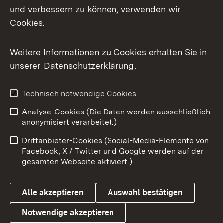
Mastodon
und verbessern zu können, verwenden wir
Cookies.
Messenger
Social Wall
Weitere Informationen zu Cookies erhalten Sie in
unserer
Datenschutzerklärung
.
X / Twitter
Youtube
Technisch notwendige Cookies
Analyse-Cookies (Die Daten werden ausschließlich
Zum 
anonymisiert verarbeitet.)
Impressum
Kontakt
Drittanbieter-Cookies (Social-Media-Elemente von
Benutzungshinweise
Barrierefreiheit
Facebook, X / Twitter und Google werden auf der
gesamten Webseite aktiviert.)
Datenschutz
Cookies
Alle akzeptieren
Auswahl bestätigen
Notwendige akzeptieren
Link zum Landesportal