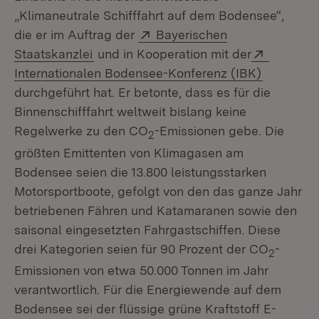
„Klimaneutrale Schifffahrt auf dem Bodensee“,
Extern:
die er im Auftrag der
Bayerischen
(Öffnet in neuem Fenster)
Extern:
Staatskanzlei
und in Kooperation mit der
(Öffnet i
Internationalen Bodensee-Konferenz (IBK)
durchgeführt hat. Er betonte, dass es für die
Binnenschifffahrt weltweit bislang keine
Regelwerke zu den CO
-Emissionen gebe. Die
2
größten Emittenten von Klimagasen am
Bodensee seien die 13.800 leistungsstarken
Motorsportboote, gefolgt von den das ganze Jahr
betriebenen Fähren und Katamaranen sowie den
saisonal eingesetzten Fahrgastschiffen. Diese
drei Kategorien seien für 90 Prozent der CO
-
2
Emissionen von etwa 50.000 Tonnen im Jahr
verantwortlich. Für die Energiewende auf dem
Bodensee sei der flüssige grüne Kraftstoff E-