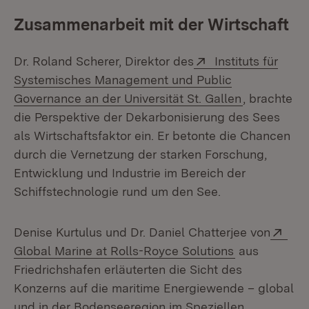
Zusammenarbeit mit der Wirtschaft
Extern:
Dr. Roland Scherer, Direktor des
Instituts für
Systemisches Management und Public
(Öffnet in 
Governance an der Universität St. Gallen
, brachte
die Perspektive der Dekarbonisierung des Sees
als Wirtschaftsfaktor ein. Er betonte die Chancen
durch die Vernetzung der starken Forschung,
Entwicklung und Industrie im Bereich der
Schiffstechnologie rund um den See.
Ext
Denise Kurtulus und Dr. Daniel Chatterjee von
(Öffnet in n
Global Marine at Rolls-Royce Solutions
aus
Friedrichshafen erläuterten die Sicht des
Konzerns auf die maritime Energiewende – global
und in der Bodenseeregion im Speziellen.