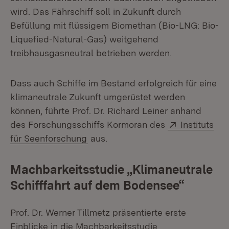
wird. Das Fährschiff soll in Zukunft durch
Befüllung mit flüssigem Biomethan (Bio-LNG: Bio-
Liquefied-Natural-Gas) weitgehend
treibhausgasneutral betrieben werden.
Dass auch Schiffe im Bestand erfolgreich für eine
klimaneutrale Zukunft umgerüstet werden
können, führte Prof. Dr. Richard Leiner anhand
Extern:
des Forschungsschiffs Kormoran des
Instituts
(Öffnet in neuem Fenster)
für Seenforschung
aus.
Machbarkeitsstudie „Klimaneutrale
Schifffahrt auf dem Bodensee“
Prof. Dr. Werner Tillmetz präsentierte erste
Einblicke in die Machbarkeitsstudie