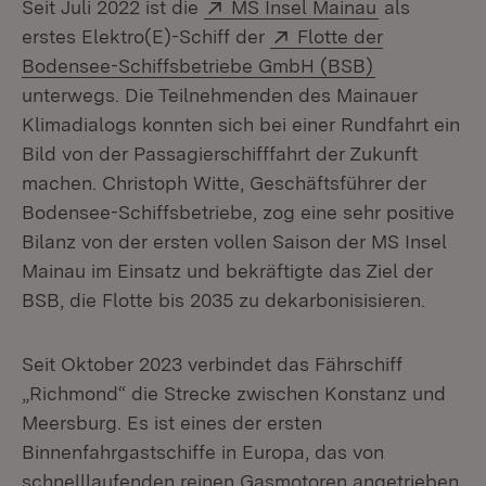
Extern:
(Öffnet in n
Seit Juli 2022 ist die
MS Insel Mainau
als
Extern:
erstes Elektro(E)-Schiff der
Flotte der
(Öffnet in n
Bodensee-Schiffsbetriebe GmbH (BSB)
unterwegs. Die Teilnehmenden des Mainauer
Klimadialogs konnten sich bei einer Rundfahrt ein
Bild von der Passagierschifffahrt der Zukunft
machen. Christoph Witte, Geschäftsführer der
Bodensee-Schiffsbetriebe, zog eine sehr positive
Bilanz von der ersten vollen Saison der MS Insel
Mainau im Einsatz und bekräftigte das Ziel der
BSB, die Flotte bis 2035 zu dekarbonisisieren.
Seit Oktober 2023 verbindet das Fährschiff
„Richmond“ die Strecke zwischen Konstanz und
Meersburg. Es ist eines der ersten
Binnenfahrgastschiffe in Europa, das von
schnelllaufenden reinen Gasmotoren angetrieben