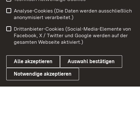
Analyse-Cookies (Die Daten werden ausschließlich
Zum 
anonymisiert verarbeitet.)
Impressum
Kontakt
Drittanbieter-Cookies (Social-Media-Elemente von
Benutzungshinweise
Barrierefreiheit
Facebook, X / Twitter und Google werden auf der
gesamten Webseite aktiviert.)
Datenschutz
Cookies
Alle akzeptieren
Auswahl bestätigen
Notwendige akzeptieren
Link zum Landesportal