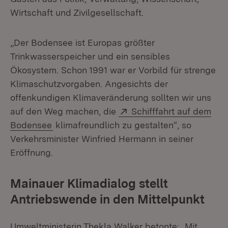
Wirtschaft und Zivilgesellschaft.
„Der Bodensee ist Europas größter
Trinkwasserspeicher und ein sensibles
Ökosystem. Schon 1991 war er Vorbild für strenge
Klimaschutzvorgaben. Angesichts der
offenkundigen Klimaveränderung sollten wir uns
Extern:
auf den Weg machen, die
Schifffahrt auf dem
(Öffnet in neuem Fenster)
Bodensee
klimafreundlich zu gestalten“, so
Verkehrsminister Winfried Hermann in seiner
Eröffnung.
Mainauer Klimadialog stellt
Antriebswende in den Mittelpunkt
Umweltministerin Thekla Walker betonte: „Mit