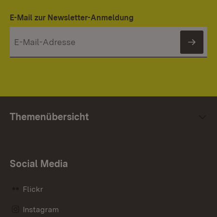
E-Mail zur Newsletter-Anmeldung
News
Themenübersicht
Social Media
Flickr
Instagram