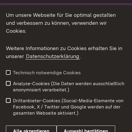
LinkedIn
Um unsere Webseite für Sie optimal gestalten
Mastodon
und verbessern zu können, verwenden wir
Cookies.
Messenger
Social Wall
Weitere Informationen zu Cookies erhalten Sie in
unserer
Datenschutzerklärung
.
X / Twitter
Youtube
Technisch notwendige Cookies
Analyse-Cookies (Die Daten werden ausschließlich
Zum 
anonymisiert verarbeitet.)
Impressum
Kontakt
Drittanbieter-Cookies (Social-Media-Elemente von
Benutzungshinweise
Barrierefreiheit
Facebook, X / Twitter und Google werden auf der
gesamten Webseite aktiviert.)
Datenschutz
Cookies
Alle akzeptieren
Auswahl bestätigen