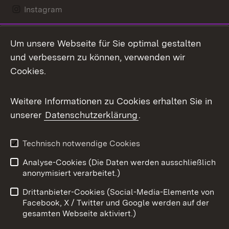
Instagram
LinkedIn
Um unsere Webseite für Sie optimal gestalten
Mastodon
und verbessern zu können, verwenden wir
Cookies.
Messenger
Social Wall
Weitere Informationen zu Cookies erhalten Sie in
unserer
Datenschutzerklärung
.
X / Twitter
Youtube
Technisch notwendige Cookies
Analyse-Cookies (Die Daten werden ausschließlich
Zum 
anonymisiert verarbeitet.)
Impressum
Kontakt
Drittanbieter-Cookies (Social-Media-Elemente von
Benutzungshinweise
Barrierefreiheit
Facebook, X / Twitter und Google werden auf der
gesamten Webseite aktiviert.)
Datenschutz
Cookies