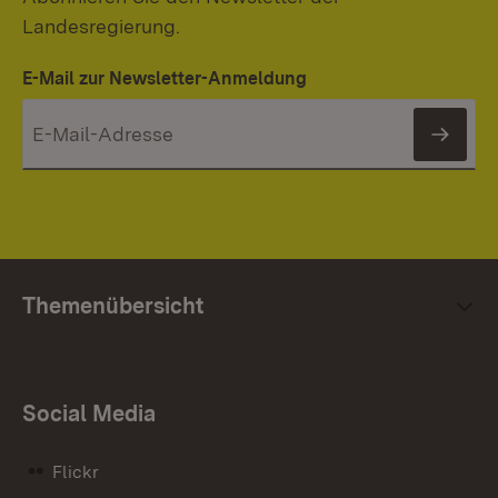
Landesregierung.
E-Mail zur Newsletter-Anmeldung
News
Themenübersicht
Social Media
Flickr