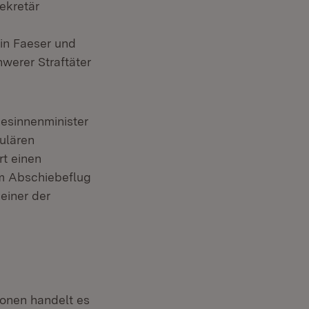
ekretär
in Faeser und
werer Straftäter
esinnenminister
ulären
t einen
em Abschiebeflug
einer der
onen handelt es