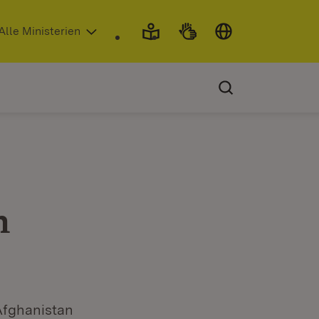
 in neuem Fenster)
Alle Ministerien
h
Afghanistan