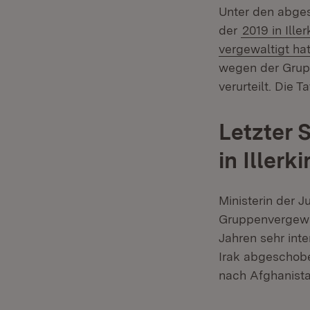
Unter den abges
der
2019 in Ill
vergewaltigt ha
wegen der Grupp
verurteilt. Die 
Letzter 
in Iller
Ministerin der J
Gruppenvergewal
Jahren sehr int
Irak abgeschob
nach Afghanista