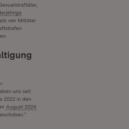
exualstraftäter,
derjährige
s vier Mittäter
ftstrafen
fen.
altigung
er
aben uns seit
ts 2022 in den
 im
August 2024
eschoben.“