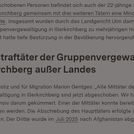
chobenen Personen befindet sich auch der 22-jährige S
erkirchberg gemeinsam mit drei weiteren Tätern eine Min
tte
. Insgesamt wurden durch das Landgericht Ulm damal
envergewaltigung in Illerkirchberg zu mehrjährigen Ha
Tat hatte tiefe Bestürzung in der Bevölkerung hervorgeru
Straftäter der Gruppenvergew
kirchberg außer Landes
ustiz und für Migration Marion Gentges: „Alle Mittäter d
tigung in Illerkirchberg sind jetzt abgeschoben. Wir h
ensiv darum gekümmert. Einer der Mittäter konnte berei
en werden. Die Abschiebung des Haupttäters erfolgte
n. Der Dritte wurde im
Juli 2025
nach Afghanistan abg