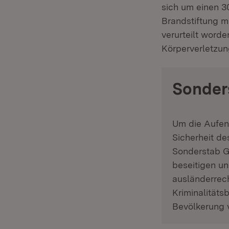
sich um einen 3
Brandstiftung mi
verurteilt word
Körperverletzung
Sonder
Um die Aufen
Sicherheit d
Sonderstab Ge
beseitigen u
ausländerrech
Kriminalitäts
Bevölkerung 