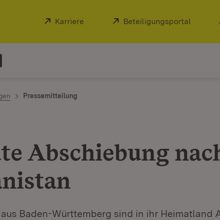
Extern:
Karriere
(Öffnet in neuem Fenster)
Extern:
Beteiligungsportal
(Öffnet
ngen
Pressemitteilung
te Abschiebung nac
nistan
er aus Baden-Württemberg sind in ihr Heimatland 