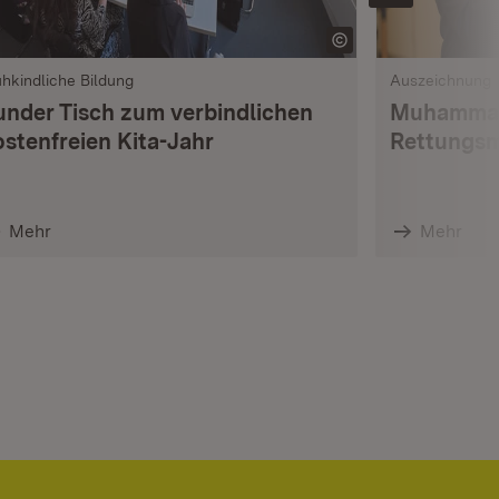
ühkindliche Bildung
Auszeichnung
under Tisch zum verbindlichen
Muhammad
ostenfreien Kita-Jahr
Rettungsm
Mehr
Mehr