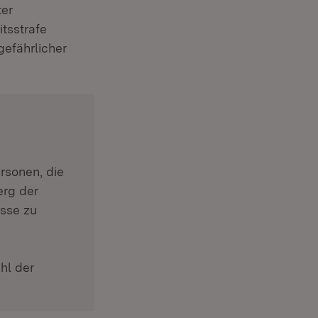
ter
itsstrafe
gefährlicher
rsonen, die
erg der
isse zu
hl der