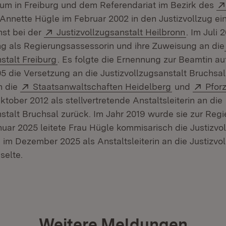
m in Freiburg und dem Referendariat im Bezirk des
 in neuem Fenster)
nnette Hügle im Februar 2002 in den Justizvollzug ein
Extern:
(Öffnet i
hst bei der
Justizvollzugsanstalt Heilbronn
. Im Juli 
g als Regierungsassessorin und ihre Zuweisung an die
(Öffnet in neuem Fenster)
stalt Freiburg
. Es folgte die Ernennung zur Beamtin au
05 die Versetzung an die Justizvollzugsanstalt Bruchsa
Extern:
(Öffnet in n
Exter
n die
Staatsanwaltschaften Heidelberg
und
Pfor
tober 2012 als stellvertretende Anstaltsleiterin an die
stalt Bruchsal zurück. Im Jahr 2019 wurde sie zur Regi
nuar 2025 leitete Frau Hügle kommisarisch die Justizvo
e im Dezember 2025 als Anstaltsleiterin an die Justizvo
selte.
Weitere Meldungen