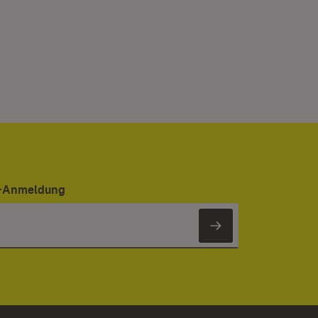
er-Anmeldung
Newsletter 