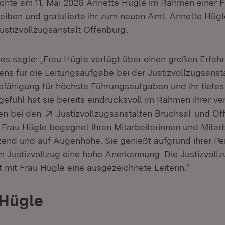
chte am 11. Mai 2026 Annette Hügle im Rahmen einer Fe
eiben und gratulierte ihr zum neuen Amt. Annette Hügl
xtern:
(Öffnet in neuem Fenste
ustizvollzugsanstalt Offenburg
.
ges sagte: „Frau Hügle verfügt über einen großen Erfa
stens für die Leitungsaufgabe bei der Justizvollzugsans
Befähigung für höchste Führungsaufgaben und ihr tiefes
efühl hat sie bereits eindrucksvoll im Rahmen ihrer v
Extern:
(Öffnet 
en bei den
Justizvollzugsanstalten Bruchsal
und Off
. Frau Hügle begegnet ihren Mitarbeiterinnen und Mitar
zend und auf Augenhöhe. Sie genießt aufgrund ihrer Pe
im Justizvollzug eine hohe Anerkennung. Die Justizvoll
 mit Frau Hügle eine ausgezeichnete Leiterin.“
 Hügle