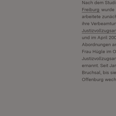
Nach dem Studiu
(Öffnet
Freiburg
wurde A
arbeitete zunäc
ihre Verbeamtun
Justizvollzugsan
und im April 20
Abordnungen a
Frau Hügle im Ok
Justizvollzugsan
ernannt. Seit Ja
Bruchsal, bis si
Offenburg wech