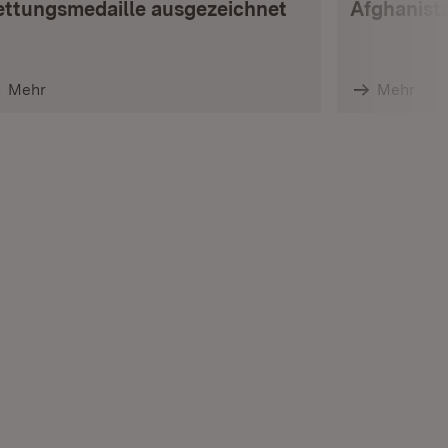
ettungsmedaille ausgezeichnet
Afghanist
Mehr
Mehr