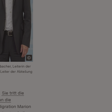
bacher, Leiterin der
Leiter der Abteilung
(Öffnet in neuem Fenster)
.
Sie tritt die
an die
Migration Marion