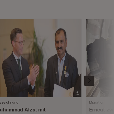
szeichnung
Migration
uhammad Afzal mit
Erneut zwe