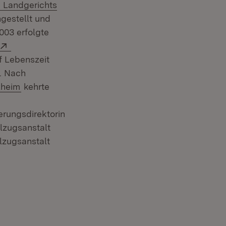
Extern:
Landgerichts
gestellt und
n neuem Fenster)
2003 erfolgte
Extern:
f Lebenszeit
l. Nach
euem Fenster)
n:
(Öffnet in neuem Fenster)
zheim
kehrte
erungsdirektorin
llzugsanstalt
llzugsanstalt