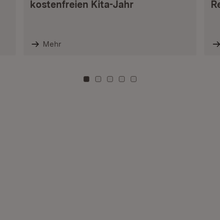
kostenfreien Kita-Jahr
R
Mehr
Zu Kachel: 0
Zu Kachel: 3
Zu Kachel: 6
Zu Kachel: 9
Zu Kachel: 12