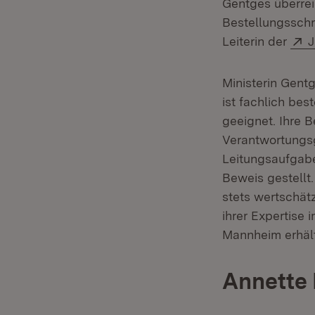
Gentges überrei
Bestellungsschr
E
Leiterin der
J
Ministerin Gent
ist fachlich be
geeignet. Ihre 
Verantwortungsg
Leitungsaufgab
Beweis gestellt
stets wertschät
ihrer Expertise 
Mannheim erhält
Annette