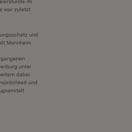
ierstunde ihr
e war zuletzt
r)
hrungsschatz und
talt Mannheim
ergangenen
in neuem Fenster)
enburg unter
beitern dabei
rsönlichkeit und
zugsanstalt